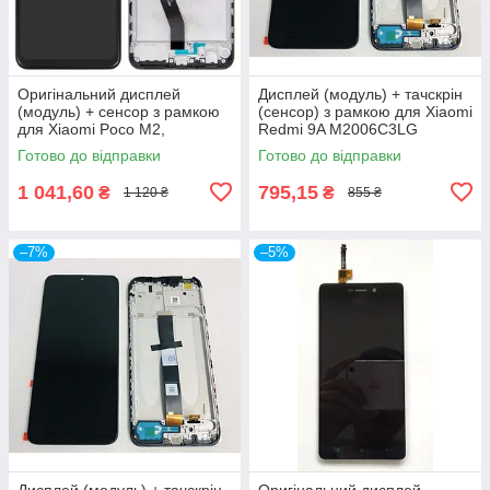
Оригінальний дисплей
Дисплей (модуль) + тачскрін
(модуль) + сенсор з рамкою
(сенсор) з рамкою для Xiaomi
для Xiaomi Poco M2,
Redmi 9A M2006C3LG
MZB9919IN, M2004J19PI,
M2006C3LI M2006C3LC
Готово до відправки
Готово до відправки
Original (PRC)
Original (PRC)
1 041,60
795,15
₴
₴
1 120 ₴
855 ₴
–7%
–5%
Дисплей (модуль) + тачскрін
Оригінальний дисплей