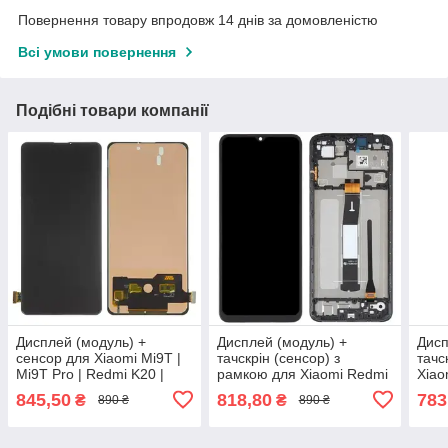
Повернення товару впродовж 14 днів за домовленістю
Всі умови повернення
Подібні товари компанії
Дисплей (модуль) +
Дисплей (модуль) +
Дисп
сенсор для Xiaomi Mi9T |
тачскрін (сенсор) з
тачс
Mi9T Pro | Redmi K20 |
рамкою для Xiaomi Redmi
Xiao
Redmi K20 Pro |
12C 22120RN86G, Redmi
Pro 
845,50
818,80
783
₴
₴
890 ₴
890 ₴
M1903F10G | M1903F10I
11A 22120RN86C, Poco
(чор
(TFT)
C55, Original (PRC)