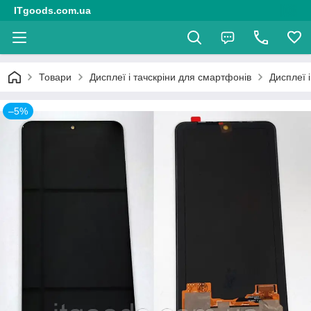
ITgoods.com.ua
Товари
Дисплеї і тачскріни для смартфонів
Дисплеї 
–5%