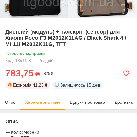
Дисплей (модуль) + тачскрін (сенсор) для
Xiaomi Poco F3 M2012K11AG / Black Shark 4 /
Mi 11i M2012K11G, TFT
Готово до відправки
Код: 16511-3
Роздріб
783,75
₴
825 ₴
Економія
41.25 ₴
Залишилось
15 днів
Опис
Характеристики
Відгуки про товар
Доставка
Опис
― Колір: Чорний