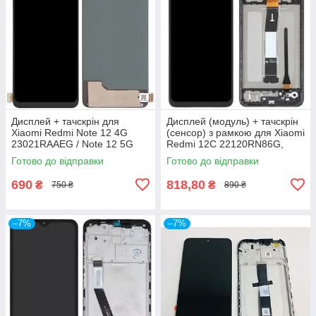
Дисплей + тачскрін для
Дисплей (модуль) + тачскрін
Xiaomi Redmi Note 12 4G
(сенсор) з рамкою для Xiaomi
23021RAAEG / Note 12 5G
Redmi 12C 22120RN86G,
22111317I / Poco X5
Redmi 11A 22120RN86C,
Готово до відправки
Готово до відправки
22111317PG, TFT
Poco C55, Original (PRC)
690
818,80
₴
₴
750 ₴
890 ₴
–7%
–7%