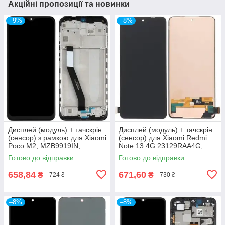
Акційні пропозиції та новинки
–9%
–8%
Дисплей (модуль) + тачскрін
Дисплей (модуль) + тачскрін
(сенсор) з рамкою для Xiaomi
(сенсор) для Xiaomi Redmi
Poco M2, MZB9919IN,
Note 13 4G 23129RAA4G,
M2004J19PI, In-Cell
23124RA7EO, TFT
Готово до відправки
Готово до відправки
658,84
671,60
₴
₴
724 ₴
730 ₴
–8%
–8%