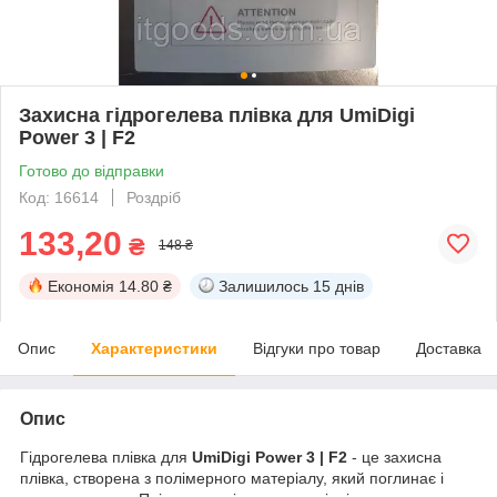
Захисна гідрогелева плівка для UmiDigi
Power 3 | F2
Готово до відправки
Код: 16614
Роздріб
133,20
₴
148 ₴
Економія
14.80 ₴
Залишилось
15 днів
Опис
Характеристики
Відгуки про товар
Доставка
Опис
Гідрогелева плівка для
UmiDigi Power 3 | F2
- це захисна
плівка, створена з полімерного матеріалу, який поглинає і