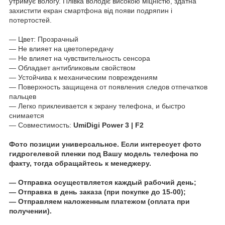
утримує вологу. Плівка володіє високою міцністю, здатна
захистити екран смартфона від появи подряпин і
потертостей.
― Цвет: Прозрачный
― Не влияет на цветопередачу
― Не влияет на чувствительность сенсора
― Обладает антибликовым свойством
― Устойчива к механическим повреждениям
― Поверхность защищена от появления следов отпечатков
пальцев
― Легко приклеивается к экрану телефона, и быстро
снимается
― Совместимость:
UmiDigi Power 3 | F2
Фото позиции универсальное. Если интересует фото
гидрогелевой пленки под Вашу модель телефона по
факту, тогда обращайтесь к менеджеру.
― Отправка осуществляется каждый рабочий день;
― Отправка в день заказа (при покупке до 15-00);
― Отправляем наложенным платежом (оплата при
получении).