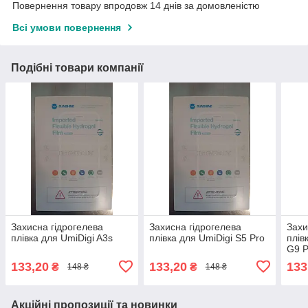
Повернення товару впродовж 14 днів за домовленістю
Всі умови повернення
Подібні товари компанії
Захисна гідрогелева
Захисна гідрогелева
Захи
плівка для UmiDigi A3s
плівка для UmiDigi S5 Pro
плів
G9 P
XT20
133,20
133,20
133
₴
₴
148 ₴
148 ₴
Акційні пропозиції та новинки