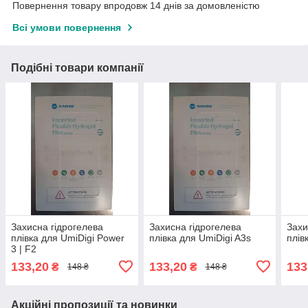
Повернення товару впродовж 14 днів за домовленістю
Всі умови повернення
Подібні товари компанії
Захисна гідрогелева
Захисна гідрогелева
Захи
плівка для UmiDigi Power
плівка для UmiDigi A3s
плів
3 | F2
133,20
133,20
133
₴
₴
148 ₴
148 ₴
Акційні пропозиції та новинки