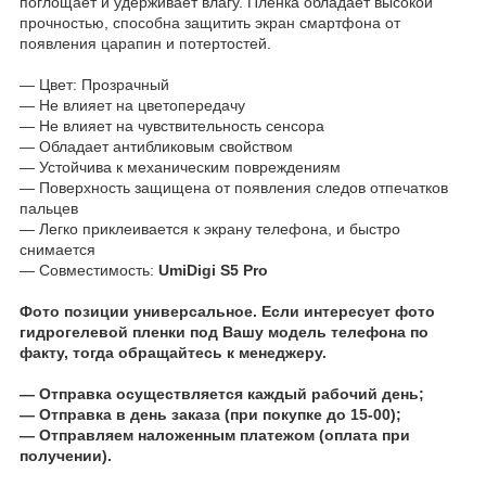
поглощает и удерживает влагу. Пленка обладает высокой
прочностью, способна защитить экран смартфона от
появления царапин и потертостей.
― Цвет: Прозрачный
― Не влияет на цветопередачу
― Не влияет на чувствительность сенсора
― Обладает антибликовым свойством
― Устойчива к механическим повреждениям
― Поверхность защищена от появления следов отпечатков
пальцев
― Легко приклеивается к экрану телефона, и быстро
снимается
― Совместимость:
UmiDigi S5 Pro
Фото позиции универсальное. Если интересует фото
гидрогелевой пленки под Вашу модель телефона по
факту, тогда обращайтесь к менеджеру.
― Отправка осуществляется каждый рабочий день;
― Отправка в день заказа (при покупке до 15-00);
― Отправляем наложенным платежом (оплата при
получении).