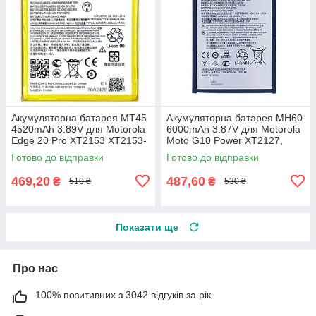
Акумуляторна батарея MT45
Акумуляторна батарея MH60
4520mAh 3.89V для Motorola
6000mAh 3.87V для Motorola
Edge 20 Pro XT2153 XT2153-
Moto G10 Power XT2127,
1 / Edge S Pro PANY0000CN
XT2127-4, PAMR0000IN
Готово до відправки
Готово до відправки
469,20
487,60
₴
₴
510 ₴
530 ₴
Показати ще
Про нас
100% позитивних з 3042 відгуків за рік