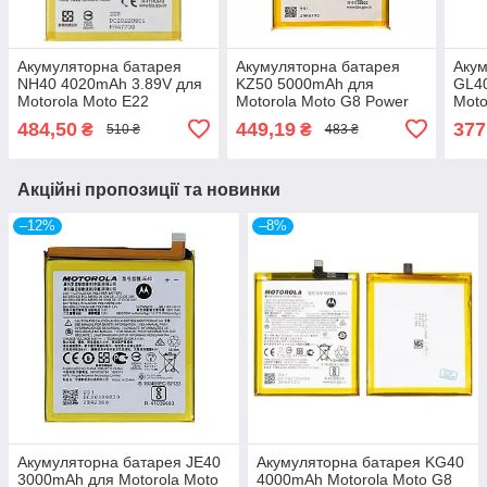
Акумуляторна батарея
Акумуляторна батарея
Акум
NH40 4020mAh 3.89V для
KZ50 5000mAh для
GL40
Motorola Moto E22
Motorola Moto G8 Power
Moto
XT2239-6 / Moto E22i
XT2041-1 XT2041-3 | Moto
XT16
484,50
449,19
377
₴
₴
510 ₴
483 ₴
XT2239-18
G Power 2021 XT2117
XT16
Акційні пропозиції та новинки
–12%
–8%
Акумуляторна батарея JE40
Акумуляторна батарея KG40
3000mAh для Motorola Moto
4000mAh Motorola Moto G8