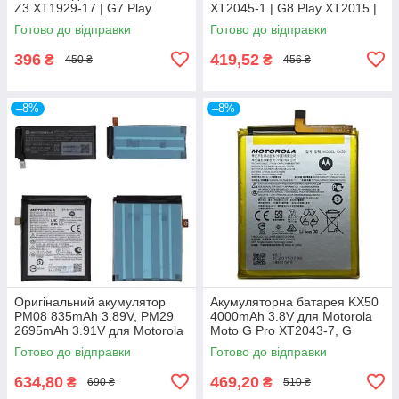
Z3 XT1929-17 | G7 Play
XT2045-1 | G8 Play XT2015 |
XT1952 | One P30 Play
G Fast XT2045-3 | E7 XT2095
Готово до відправки
Готово до відправки
XT1941
396
419,52
₴
₴
450 ₴
456 ₴
–8%
–8%
Оригінальний акумулятор
Акумуляторна батарея KX50
PM08 835mAh 3.89V, PM29
4000mAh 3.8V для Motorola
2695mAh 3.91V для Motorola
Moto G Pro XT2043-7, G
XT2321-3 Razr 40 Ultra
Stylus XT2043, XT2115,
Готово до відправки
Готово до відправки
XT2115-1
634,80
469,20
₴
₴
690 ₴
510 ₴