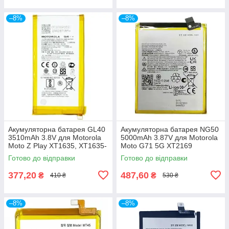
–8%
–8%
Акумуляторна батарея GL40
Акумуляторна батарея NG50
3510mAh 3.8V для Motorola
5000mAh 3.87V для Motorola
Moto Z Play XT1635, XT1635-
Moto G71 5G XT2169
01, XT1635-02, XT1635-03
XT2169-1
Готово до відправки
Готово до відправки
377,20
487,60
₴
₴
410 ₴
530 ₴
–8%
–8%