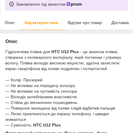
Замовлення під захистом
Опис
Характеристики
Відгуки про товар
Доставка
Опис
Гідрогелева плівка для
HTC U12 Plus
- це захисна плівка,
створена з полімерного матеріалу, який поглинає і утримує
вологу. Плівка володіє високою міцністю, здатна захистити
екран смартфона від появи подряпин і потертостей.
― Колір: Прозорий
― Не впливає на передачу кольору
― Не впливає на чутливість сенсора
― Володіє антибліковим властивістю
― Стійка до механічних пошкоджень
― Поверхня захищена від появи слідів відбитків пальців
― Легко приклеюється до екрану телефону, і швидко
знімається
― Сумісність:
HTC U12 Plus
Фото позиції універсальне. Якщо цікавить фото