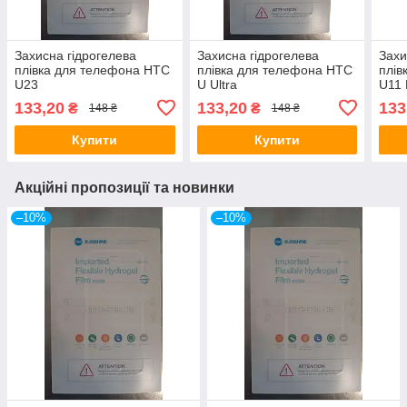
Захисна гідрогелева
Захисна гідрогелева
Захи
плівка для телефона HTC
плівка для телефона HTC
плів
U23
U Ultra
U11 
133,20
133,20
133
₴
₴
148 ₴
148 ₴
Купити
Купити
Акційні пропозиції та новинки
–10%
–10%