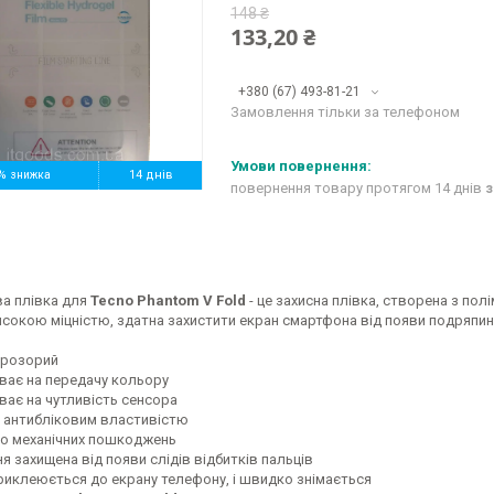
148 ₴
133,20 ₴
+380 (67) 493-81-21
Замовлення тільки за телефоном
%
14 днів
повернення товару протягом 14 днів
з
ва плівка для
Tecno Phantom V Fold
- це захисна плівка, створена з пол
сокою міцністю, здатна захистити екран смартфона від появи подряпин 
Прозорий
ває на передачу кольору
ває на чутливість сенсора
 антибліковим властивістю
до механічних пошкоджень
 захищена від появи слідів відбитків пальців
риклеюється до екрану телефону, і швидко знімається