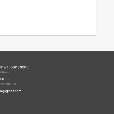
-81-21
0681840016
влень
-00-16
обовязання
.ua@gmail.com