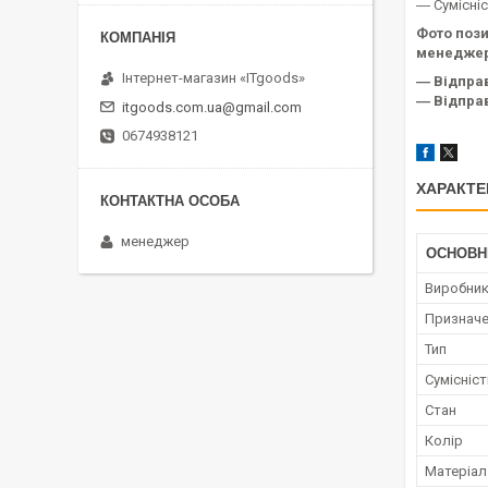
― Сумісні
Фото пози
менеджер
Інтернет-магазин «ITgoods»
― Відпра
― Відправ
itgoods.com.ua@gmail.com
0674938121
ХАРАКТЕ
менеджер
ОСНОВН
Виробни
Признач
Тип
Сумісніст
Стан
Колір
Матеріал