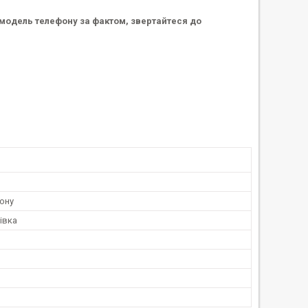
у модель телефону за фактом, звертайтеся до
ону
івка