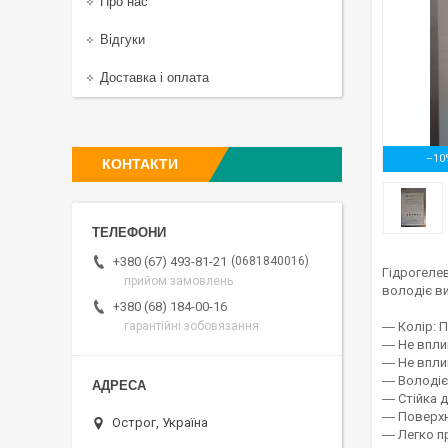
Про нас
Відгуки
Доставка і оплата
–10
КОНТАКТИ
0681840016
+380 (67) 493-81-21
Гідрогеле
прийом замовлень
володіє ви
+380 (68) 184-00-16
― Колір: 
гарантійні зобовязання
― Не впли
― Не впли
― Володіє
― Стійка 
― Поверхня
Острог, Україна
― Легко п