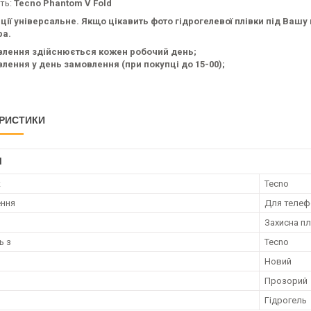
сть:
Tecno Phantom V Fold
ції універсальне. Якщо цікавить фото гідрогелевої плівки під Ваш
а.
влення здійснюється кожен робочий день;
лення у день замовлення (при покупці до 15-00);
РИСТИКИ
І
к
Tecno
ення
Для телеф
Захисна пл
ь з
Tecno
Новий
Прозорий
Гідрогель