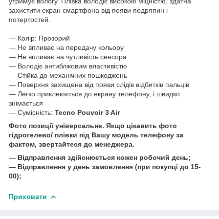
утримує вологу. Плівка володіє високою міцністю, здатна
захистити екран смартфона від появи подряпин і
потертостей.
― Колір: Прозорий
― Не впливає на передачу кольору
― Не впливає на чутливість сенсора
― Володіє антибліковим властивістю
― Стійка до механічних пошкоджень
― Поверхня захищена від появи слідів відбитків пальців
― Легко приклеюється до екрану телефону, і швидко
знімається
― Сумісність:
Tecno Pouvoir 3 Air
Фото позиції універсальне. Якщо цікавить фото
гідрогелевої плівки під Вашу модель телефону за
фактом, звертайтеся до менеджера.
― Відправлення здійснюється кожен робочий день;
― Відправлення у день замовлення (при покупці до 15-
00);
Приховати