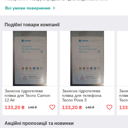
Всі умови повернення
Подібні товари компанії
Захисна гідрогелева
Захисна гідрогелева
Захи
плівка для Tecno Camon
плівка для телефона
плів
12 Air
Tecno Pova 3
Tecn
133,20
133,20
133
₴
₴
148 ₴
148 ₴
Акційні пропозиції та новинки