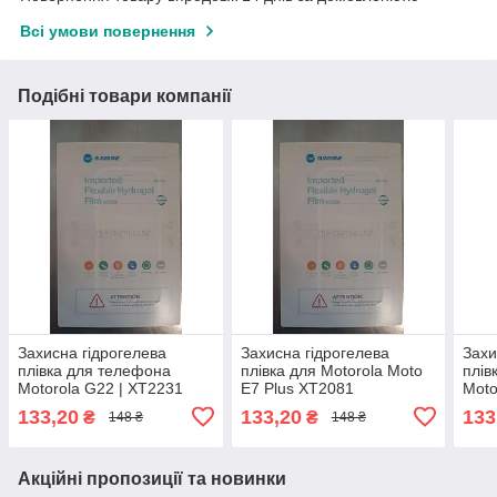
Всі умови повернення
Подібні товари компанії
Захисна гідрогелева
Захисна гідрогелева
Захи
плівка для телефона
плівка для Motorola Moto
плів
Motorola G22 | XT2231
E7 Plus XT2081
Moto
XT22
133,20
133,20
133
₴
₴
148 ₴
148 ₴
Акційні пропозиції та новинки