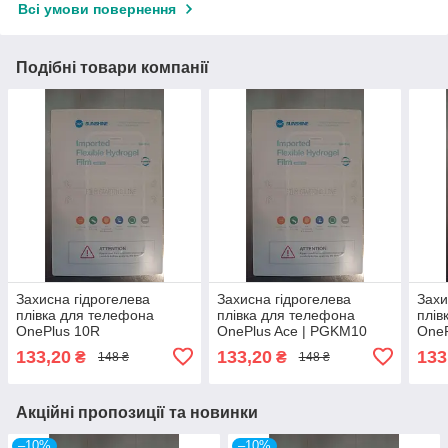
Всі умови повернення
Подібні товари компанії
Захисна гідрогелева
Захисна гідрогелева
Захи
плівка для телефона
плівка для телефона
плів
OnePlus 10R
OnePlus Ace | PGKM10
OneP
133,20
133,20
133
₴
₴
148 ₴
148 ₴
Акційні пропозиції та новинки
–10%
–10%