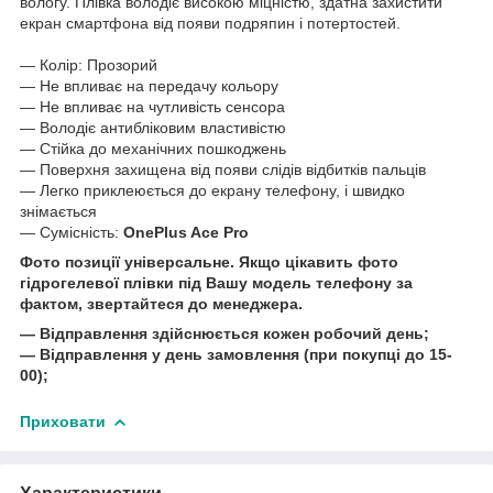
вологу. Плівка володіє високою міцністю, здатна захистити
екран смартфона від появи подряпин і потертостей.
― Колір: Прозорий
― Не впливає на передачу кольору
― Не впливає на чутливість сенсора
― Володіє антибліковим властивістю
― Стійка до механічних пошкоджень
― Поверхня захищена від появи слідів відбитків пальців
― Легко приклеюється до екрану телефону, і швидко
знімається
― Сумісність:
OnePlus Ace Pro
Фото позиції універсальне. Якщо цікавить фото
гідрогелевої плівки під Вашу модель телефону за
фактом, звертайтеся до менеджера.
― Відправлення здійснюється кожен робочий день;
― Відправлення у день замовлення (при покупці до 15-
00);
Приховати