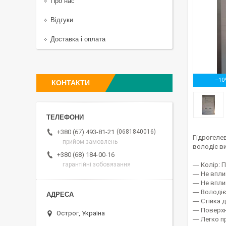
Про нас
Відгуки
Доставка і оплата
–10
КОНТАКТИ
0681840016
+380 (67) 493-81-21
Гідрогеле
прийом замовлень
володіє ви
+380 (68) 184-00-16
― Колір: 
гарантійні зобовязання
― Не впли
― Не впли
― Володіє
― Стійка 
― Поверхня
Острог, Україна
― Легко п