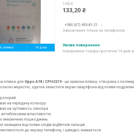
148 ₴
133,20 ₴
+380 (67) 493-81-21
Замовлення тільки за телефоном
%
14 днів
повернення товару протягом 14 днів
з
ва плівка для
Oppo A74 | CPH2219
- це захисна плівка, створена з поліме
сокою міцністю, здатна захистити екран смартфона від появи подряпин 
Прозорий
ває на передачу кольору
ває на чутливість сенсора
 антибліковим властивістю
до механічних пошкоджень
 захищена від появи слідів відбитків пальців
риклеюється до екрану телефону, і швидко знімається