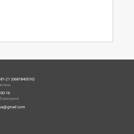
-81-21
0681840016
влень
-00-16
обовязання
.ua@gmail.com