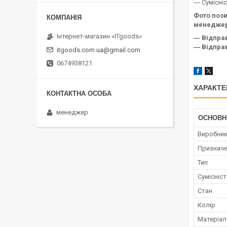
― Сумісні
Фото пози
менеджер
Інтернет-магазин «ITgoods»
― Відпра
― Відправ
itgoods.com.ua@gmail.com
0674938121
ХАРАКТЕ
менеджер
ОСНОВН
Виробни
Признач
Тип
Сумісніст
Стан
Колір
Матеріал