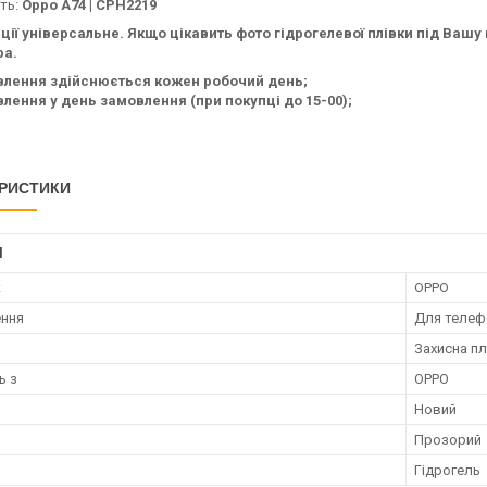
сть:
Oppo A74 | CPH2219
ції універсальне. Якщо цікавить фото гідрогелевої плівки під Ваш
а.
влення здійснюється кожен робочий день;
лення у день замовлення (при покупці до 15-00);
РИСТИКИ
І
к
OPPO
ення
Для телеф
Захисна пл
ь з
OPPO
Новий
Прозорий
Гідрогель