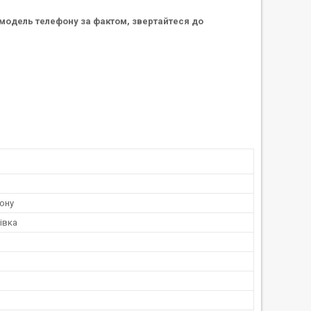
у модель телефону за фактом, звертайтеся до
ону
івка