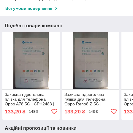
Всі умови повернення
Подібні товари компанії
Захисна гідрогелева
Захисна гідрогелева
Захи
плівка для телефона
плівка для телефона
плів
Oppo A78 5G | CPH2483 |
Oppo Reno8 Z 5G |
Oppo
CPH2495
CPH2457
133,20
133,20
133
₴
₴
148 ₴
148 ₴
Акційні пропозиції та новинки