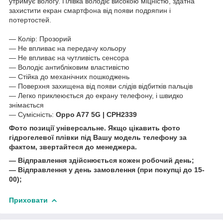
утримує вологу. Плівка володіє високою міцністю, здатна
захистити екран смартфона від появи подряпин і
потертостей.
― Колір: Прозорий
― Не впливає на передачу кольору
― Не впливає на чутливість сенсора
― Володіє антибліковим властивістю
― Стійка до механічних пошкоджень
― Поверхня захищена від появи слідів відбитків пальців
― Легко приклеюється до екрану телефону, і швидко
знімається
― Сумісність:
Oppo A77 5G | CPH2339
Фото позиції універсальне. Якщо цікавить фото
гідрогелевої плівки під Вашу модель телефону за
фактом, звертайтеся до менеджера.
― Відправлення здійснюється кожен робочий день;
― Відправлення у день замовлення (при покупці до 15-
00);
Приховати