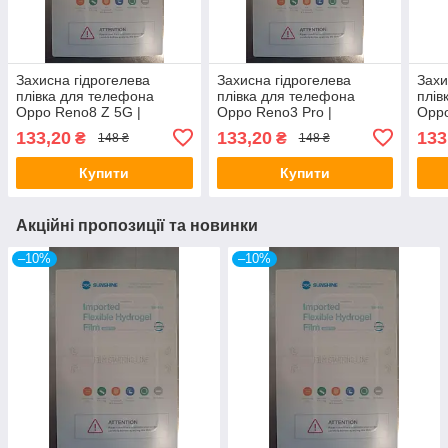
Захисна гідрогелева
Захисна гідрогелева
Захи
плівка для телефона
плівка для телефона
плів
Oppo Reno8 Z 5G |
Oppo Reno3 Pro |
Oppo
CPH2457
CPH2035
133,20
133,20
133
₴
₴
148 ₴
148 ₴
Купити
Купити
Акційні пропозиції та новинки
–10%
–10%