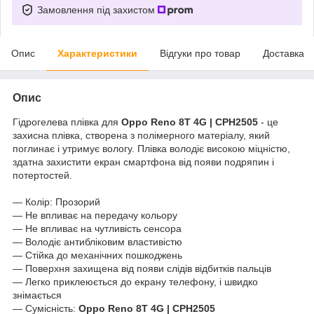
Замовлення під захистом
Опис
Характеристики
Відгуки про товар
Доставка
Опис
Гідрогелева плівка для
Oppo Reno 8T 4G | CPH2505
- це
захисна плівка, створена з полімерного матеріалу, який
поглинає і утримує вологу. Плівка володіє високою міцністю,
здатна захистити екран смартфона від появи подряпин і
потертостей.
― Колір: Прозорий
― Не впливає на передачу кольору
― Не впливає на чутливість сенсора
― Володіє антибліковим властивістю
― Стійка до механічних пошкоджень
― Поверхня захищена від появи слідів відбитків пальців
― Легко приклеюється до екрану телефону, і швидко
знімається
― Сумісність:
Oppo Reno 8T 4G | CPH2505