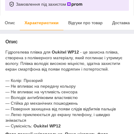
Замовлення під захистом
Опис
Характеристики
Відгуки про товар
Доставка
Опис
Гідрогелева плівка для
Oukitel WP12
- це захисна плівка,
створена з полімерного матеріалу, який поглинає і утримує
вологу. Плівка володіє високою міцністю, здатна захистити
екран смартфона від появи подряпин і потертостей.
― Колір: Прозорий
― Не впливає на передачу кольору
― Не впливає на чутливість сенсора
― Володіє антибліковим властивістю
― Стійка до механічних пошкоджень
― Поверхня захищена від появи слідів відбитків пальців
― Легко приклеюється до екрану телефону, і швидко
знімається
― Сумісність:
Oukitel WP12
Фото позиції універсальне. Якщо цікавить фото