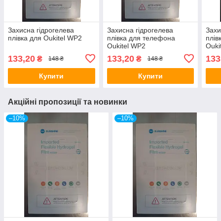
Захисна гідрогелева
Захисна гідрогелева
Захи
плівка для Oukitel WP2
плівка для телефона
плів
Oukitel WP2
Ouki
133,20
133,20
133
₴
₴
148 ₴
148 ₴
Купити
Купити
Акційні пропозиції та новинки
–10%
–10%