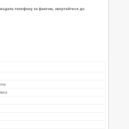
у модель телефону за фактом, звертайтеся до
ону
івка