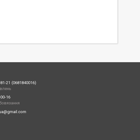
-81-21
0681840016
влень
-00-16
обовязання
.ua@gmail.com