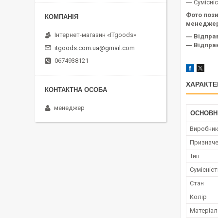
― Сумісні
Фото пози
менеджер
Інтернет-магазин «ITgoods»
― Відпра
― Відправ
itgoods.com.ua@gmail.com
0674938121
ХАРАКТЕ
менеджер
ОСНОВН
Виробни
Признач
Тип
Сумісніст
Стан
Колір
Матеріал