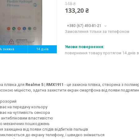
148 ₴
133,20 ₴
+380 (67) 493-81-21
Замовлення тільки за телефоном
%
14 днів
повернення товару протягом 14 днів
з
ва плівка для
Realme 5 | RMX1911
- це захисна плівка, створена з поліме
сокою міцністю, здатна захистити екран смартфона від появи подряпин 
Прозорий
ває на передачу кольору
ває на чутливість сенсора
 антибліковим властивістю
до механічних пошкоджень
 захищена від появи слідів відбитків пальців
риклеюється до екрану телефону, і швидко знімається