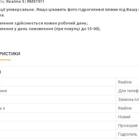
сть:
Realme 5 | RMX1911
ції універсальне. Якщо цікавить фото гідрогелевої плівки під Ваш
а.
влення здійснюється кожен робочий день;
лення у день замовлення (при покупці до 15-00);
РИСТИКИ
І
к
Realme
ення
Для телеф
Захисна пл
ь з
Realme
Новий
Прозорий
Гідрогель