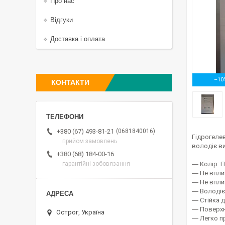
Про нас
Відгуки
Доставка і оплата
–10
КОНТАКТИ
0681840016
+380 (67) 493-81-21
Гідрогеле
прийом замовлень
володіє ви
+380 (68) 184-00-16
― Колір: 
гарантійні зобовязання
― Не впли
― Не впли
― Володіє
― Стійка 
― Поверхня
Острог, Україна
― Легко п