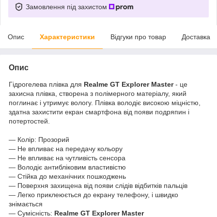
Замовлення під захистом
Опис
Характеристики
Відгуки про товар
Доставка
Опис
Гідрогелева плівка для
Realme GT Explorer Master
- це
захисна плівка, створена з полімерного матеріалу, який
поглинає і утримує вологу. Плівка володіє високою міцністю,
здатна захистити екран смартфона від появи подряпин і
потертостей.
― Колір: Прозорий
― Не впливає на передачу кольору
― Не впливає на чутливість сенсора
― Володіє антибліковим властивістю
― Стійка до механічних пошкоджень
― Поверхня захищена від появи слідів відбитків пальців
― Легко приклеюється до екрану телефону, і швидко
знімається
― Сумісність:
Realme GT Explorer Master