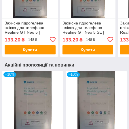
Захисна гідрогелева
Захисна гідрогелева
Захи
плівка для телефона
плівка для телефона
плів
Realme GT Neo 5 |
Realme GT Neo 5 SE |
Real
RMX3706 | RMX3708
RMX3700
133,20
133,20
133
₴
₴
148 ₴
148 ₴
Купити
Купити
Акційні пропозиції та новинки
–10%
–10%