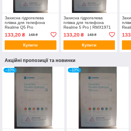
Захисна гідрогелева
Захисна гідрогелева
Захи
плівка для телефона
плівка для телефона
плів
Realme Q5 Pro
Realme 5 Pro | RMX1971
Real
RMX
133,20
133,20
133
₴
₴
148 ₴
148 ₴
Купити
Купити
Акційні пропозиції та новинки
–10%
–10%