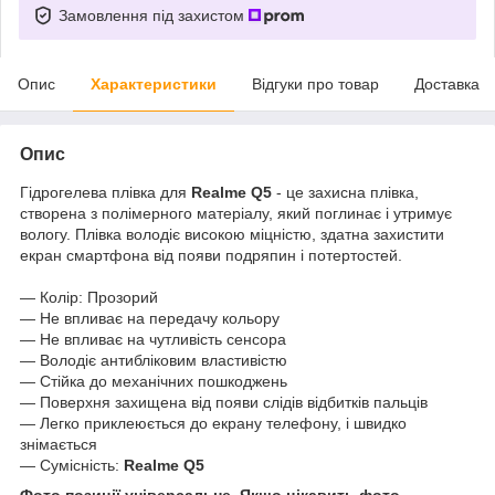
Замовлення під захистом
Опис
Характеристики
Відгуки про товар
Доставка
Опис
Гідрогелева плівка для
Realme Q5
- це захисна плівка,
створена з полімерного матеріалу, який поглинає і утримує
вологу. Плівка володіє високою міцністю, здатна захистити
екран смартфона від появи подряпин і потертостей.
― Колір: Прозорий
― Не впливає на передачу кольору
― Не впливає на чутливість сенсора
― Володіє антибліковим властивістю
― Стійка до механічних пошкоджень
― Поверхня захищена від появи слідів відбитків пальців
― Легко приклеюється до екрану телефону, і швидко
знімається
― Сумісність:
Realme Q5
Фото позиції універсальне. Якщо цікавить фото