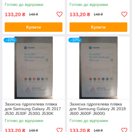
J710M J7108 J7109
Готово до відправки
Готово до відправки
133,20
133,20
₴
₴
148 ₴
148 ₴
Купити
Купити
–10%
–10%
Захисна гідрогелева плівка
Захисна гідрогелева плівка
для Samsung Galaxy J5 2017
для Samsung Galaxy J6 2018
J530 J530F J530G J530K
J600 J600F J600G
J530L J530S J530Y
Готово до відправки
Готово до відправки
133,20
133,20
₴
₴
148 ₴
148 ₴