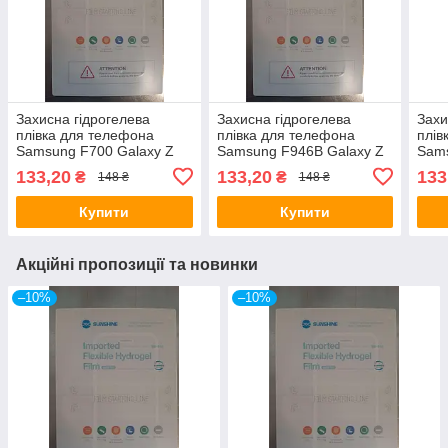
Захисна гідрогелева
Захисна гідрогелева
Захи
плівка для телефона
плівка для телефона
плів
Samsung F700 Galaxy Z
Samsung F946B Galaxy Z
Sams
Flip | SM-F700N | SM-
Fold 5 | SM-946B | SM-
Note
133,20
133,20
133
₴
₴
148 ₴
148 ₴
F700U | SM-F700F
946N | SM-946U
Купити
Купити
Акційні пропозиції та новинки
–10%
–10%