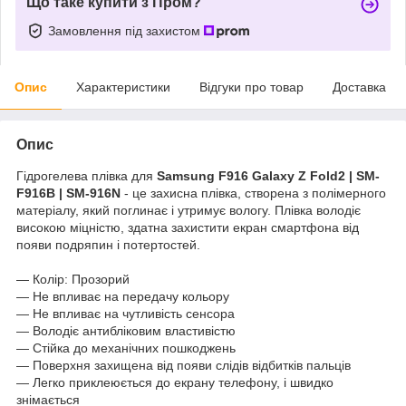
Що таке купити з Пром?
Замовлення під захистом
Опис
Характеристики
Відгуки про товар
Доставка
Опис
Гідрогелева плівка для
Samsung F916 Galaxy Z Fold2 | SM-
F916B | SM-916N
- це захисна плівка, створена з полімерного
матеріалу, який поглинає і утримує вологу. Плівка володіє
високою міцністю, здатна захистити екран смартфона від
появи подряпин і потертостей.
― Колір: Прозорий
― Не впливає на передачу кольору
― Не впливає на чутливість сенсора
― Володіє антибліковим властивістю
― Стійка до механічних пошкоджень
― Поверхня захищена від появи слідів відбитків пальців
― Легко приклеюється до екрану телефону, і швидко
знімається