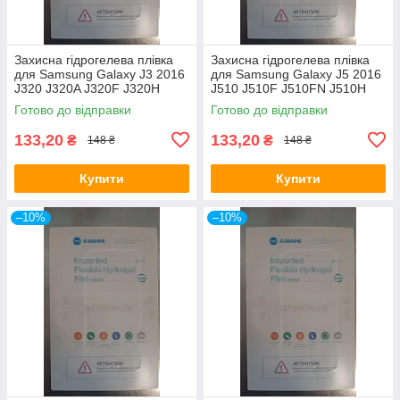
Захисна гідрогелева плівка
Захисна гідрогелева плівка
для Samsung Galaxy J3 2016
для Samsung Galaxy J5 2016
J320 J320A J320F J320H
J510 J510F J510FN J510H
J320M J320P J320Y J3109
J510G J510M J510Y J5108
Готово до відправки
Готово до відправки
133,20
133,20
₴
₴
148 ₴
148 ₴
Купити
Купити
–10%
–10%