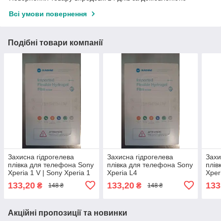
Всі умови повернення
Подібні товари компанії
Захисна гідрогелева
Захисна гідрогелева
Захи
плівка для телефона Sony
плівка для телефона Sony
плів
Xperia 1 V | Sony Xperia 1
Xperia L4
Xperi
Mark V
I431
133,20
133,20
133
₴
₴
148 ₴
148 ₴
Акційні пропозиції та новинки