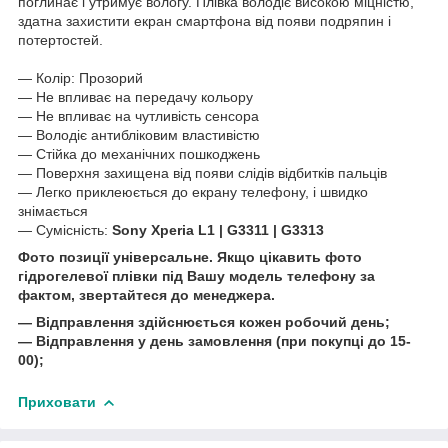
поглинає і утримує вологу. Плівка володіє високою міцністю,
здатна захистити екран смартфона від появи подряпин і
потертостей.
― Колір: Прозорий
― Не впливає на передачу кольору
― Не впливає на чутливість сенсора
― Володіє антибліковим властивістю
― Стійка до механічних пошкоджень
― Поверхня захищена від появи слідів відбитків пальців
― Легко приклеюється до екрану телефону, і швидко
знімається
― Сумісність:
Sony Xperia L1 | G3311 | G3313
Фото позиції універсальне. Якщо цікавить фото
гідрогелевої плівки під Вашу модель телефону за
фактом, звертайтеся до менеджера.
― Відправлення здійснюється кожен робочий день;
― Відправлення у день замовлення (при покупці до 15-
00);
Приховати