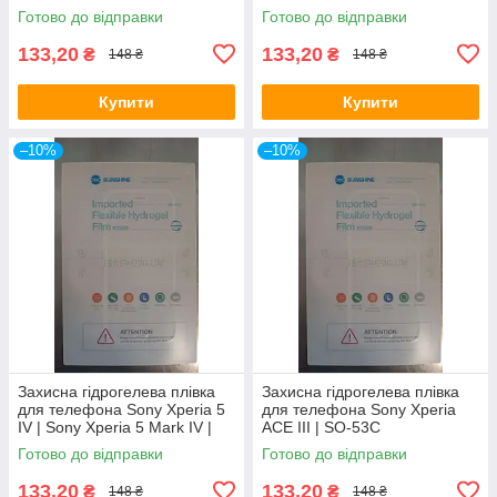
XQCT54 | XQCT62
Готово до відправки
Готово до відправки
133,20
133,20
₴
₴
148 ₴
148 ₴
Купити
Купити
–10%
–10%
Захисна гідрогелева плівка
Захисна гідрогелева плівка
для телефона Sony Xperia 5
для телефона Sony Xperia
IV | Sony Xperia 5 Mark IV |
ACE III | SO-53C
XQCQ54C0B
Готово до відправки
Готово до відправки
133,20
133,20
₴
₴
148 ₴
148 ₴