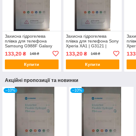
Захисна гідрогелева
Захисна гідрогелева
Захи
плівка для телефона
плівка для телефона Sony
плів
Samsung G988F Galaxy
Xperia XA1 | G3121 |
Xper
S20 Ultra | SM-G988
G3123 | G3125
G32
133,20
133,20
133
₴
₴
148 ₴
148 ₴
Купити
Купити
Акційні пропозиції та новинки
–10%
–10%