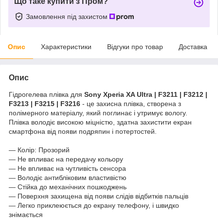
Що таке купити з Пром?
Замовлення під захистом
Опис
Характеристики
Відгуки про товар
Доставка
Опис
Гідрогелева плівка для
Sony Xperia XA Ultra | F3211 | F3212 |
F3213 | F3215 | F3216
- це захисна плівка, створена з
полімерного матеріалу, який поглинає і утримує вологу.
Плівка володіє високою міцністю, здатна захистити екран
смартфона від появи подряпин і потертостей.
― Колір: Прозорий
― Не впливає на передачу кольору
― Не впливає на чутливість сенсора
― Володіє антибліковим властивістю
― Стійка до механічних пошкоджень
― Поверхня захищена від появи слідів відбитків пальців
― Легко приклеюється до екрану телефону, і швидко
знімається