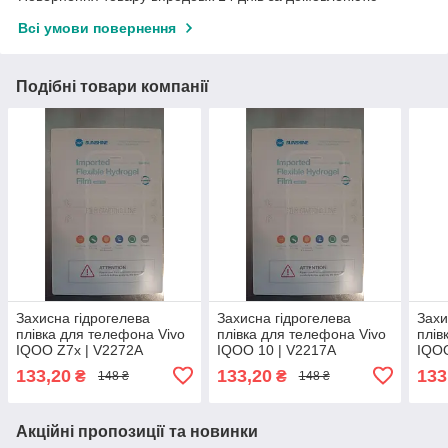
Всі умови повернення
Подібні товари компанії
Захисна гідрогелева
Захисна гідрогелева
Захи
плівка для телефона Vivo
плівка для телефона Vivo
плів
IQOO Z7x | V2272A
IQOO 10 | V2217A
IQOO
133,20
133,20
133
₴
₴
148 ₴
148 ₴
Акційні пропозиції та новинки