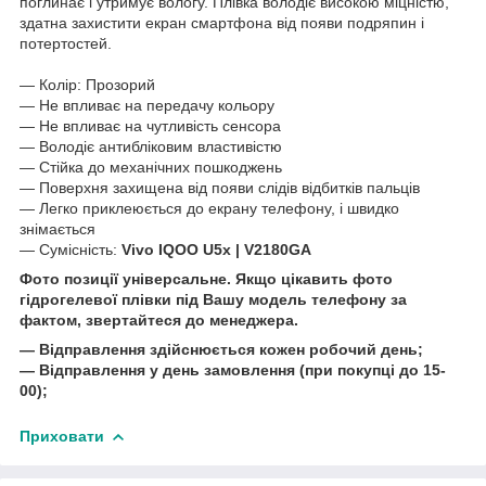
поглинає і утримує вологу. Плівка володіє високою міцністю,
здатна захистити екран смартфона від появи подряпин і
потертостей.
― Колір: Прозорий
― Не впливає на передачу кольору
― Не впливає на чутливість сенсора
― Володіє антибліковим властивістю
― Стійка до механічних пошкоджень
― Поверхня захищена від появи слідів відбитків пальців
― Легко приклеюється до екрану телефону, і швидко
знімається
― Сумісність:
Vivo IQOO U5x | V2180GA
Фото позиції універсальне. Якщо цікавить фото
гідрогелевої плівки під Вашу модель телефону за
фактом, звертайтеся до менеджера.
― Відправлення здійснюється кожен робочий день;
― Відправлення у день замовлення (при покупці до 15-
00);
Приховати