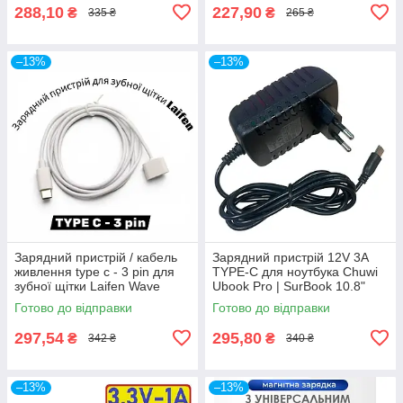
288,10
227,90
₴
₴
335 ₴
265 ₴
–13%
–13%
Зарядний пристрій / кабель
Зарядний пристрій 12V 3A
живлення type c - 3 pin для
TYPE-C для ноутбука Chuwi
зубної щітки Laifen Wave
Ubook Pro | SurBook 10.8"
LFTB01-A Aluminium
12.3, Ubook 11.6 / HTEX H16
Готово до відправки
Готово до відправки
Pro
297,54
295,80
₴
₴
342 ₴
340 ₴
–13%
–13%