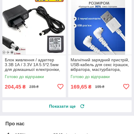
Блок живлення / адаптер
Магнітний зарядний пристрій,
3.3В 1А / 3.3V 1A 5.5*2.5мм
USB-кабель для секс іграшок,
для домашньої електроніки,
вібратора, мастурбатора,
роутера, LED-лампи, плеєра,
іграшок для дорослих із
Готово до відправки
Готово до відправки
водонагрівача
роздільними контактами
204,45
169,65
₴
₴
235 ₴
195 ₴
Показати ще
Про нас