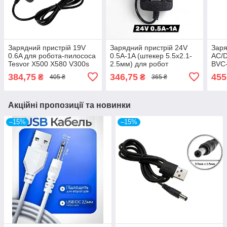
Зарядний пристрій 19V
Зарядний пристрій 24V
Заря
0.6A для робота-пилососа
0.5A-1A (штекер 5.5x2.1-
AC/D
Tesvor X500 X580 V300s
2.5мм) для робот
BVC-
M1 N1 S3 S6 T8 / DEEBOT
пылесоса REDMOND RV-
V12,
384,75
346,75
455
₴
₴
405 ₴
365 ₴
N79S N79 | iBot Vac Plus
R280, RV-R290, RV-R300,
DYF
RV-R310, RV-R500
YLS
Акційні пропозиції та новинки
–15%
–15%