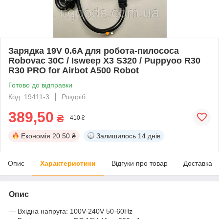
Зарядка 19V 0.6A для робота-пилососа
Robovac 30C / Isweep X3 S320 / Puppyoo R30
R30 PRO for Airbot A500 Robot
Готово до відправки
Код: 19411-3
Роздріб
389,50
₴
410 ₴
Економія
20.50 ₴
Залишилось
14 днів
Опис
Характеристики
Відгуки про товар
Доставка
Опис
― Вхідна напруга: 100V-240V 50-60Hz