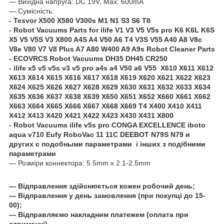
― Вихідна напруга: DC 19V, Max: 600mA
― Сумісність:
- Tesvor X500 X580 V300s M1 N1 S3 S6 T8
- Robot Vacuums Parts for ilife V1 V3 V5 V5s pro K6 K6L K6S
X5 V5 V5S V3 X800 A4S A4 V50 A6 T4 V3S V55 A40 A8 V8c
V8e V80 V7 V8 Plus A7 A80 W400 A9 A9s Robot Cleaner Parts
- ECOVRCS Robot Vacuums DH35 DH45 CR250
- ilife x5 v5 v5s v3 v5 pro a4s a4 V50 a6 V55 X610 X611 X612
X613 X614 X615 X616 X617 X618 X619 X620 X621 X622 X623
X624 X625 X626 X627 X628 X629 X630 X631 X632 X633 X634
X635 X636 X637 X638 X639 X650 X651 X652 X660 X661 X662
X663 X664 X665 X666 X667 X668 X669 T4 X400 X410 X411
X412 X413 X420 X421 X422 X423 X430 X431 X800
- Robot Vacuums ilife v5s pro CONGA EXCELLENCE iboto
aqua v710 Eufy RoboVac 11 11C DEEBOT N79S N79 и
других с подобными параметрами і інших з подібними
параметрами
― Розміри коннектора: 5.5mm x 2.1-2.5mm
― Відправлення здійснюється кожен робочий день;
― Відправлення у день замовлення (при покупці до 15-
00);
― Відправляємо накладним платежем (оплата при
отриманні).