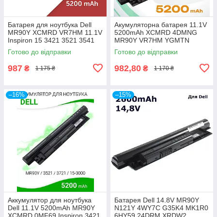
Батарея для ноутбука Dell
Акумуляторна батарея 11.1V
MR90Y XCMRD VR7HM 11.1V
5200mAh XCMRD 4DMNG
Inspiron 15 3421 3521 3541
MR90Y VR7HM YGMTN
3542 3543 3721 5521 5421
G019Y Dell Inspirion 3437
Готово до відправки
Готово до відправки
5721
3521 3537 3542
987
982,80
₴
₴
1 175 ₴
1 170 ₴
–16%
–15%
Аккумулятор для ноутбука
Батарея Dell 14.8V MR90Y
Dell 11.1V 5200mAh MR90Y
N121Y 4WY7C G35K4 MK1R0
XCMRD 0MF69 Inspiron 3421
6HY59 24DRM XRDW2