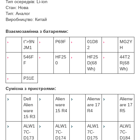
Тип осередків: Li-ion
Стан: Нова
Тип: Аналог
Виробництво: Китай
Взаємозамінна з батареями:
t">9N
P69F
01D8
MG2Y
JM1
2
H
546F
HF25
HF25
44T2
F
0
D(68
R(68
Wh)
Wh)
P31E
Сумісна з пристроями:
Dell
Alien
Alienw
Alienw
Alien
ware
are 17
are 17
ware
15 R4
R4
R5
15 R3
ALW1
ALW1
ALW1
ALW1
7C-
7C-
7C-
7C-
D173
D174
D175
D184