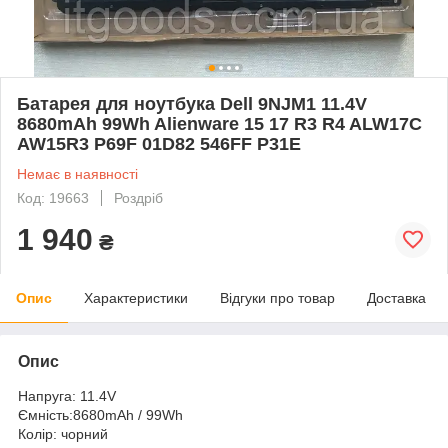
Батарея для ноутбука Dell 9NJM1 11.4V
8680mAh 99Wh Alienware 15 17 R3 R4 ALW17C
AW15R3 P69F 01D82 546FF P31E
Немає в наявності
Код: 19663
Роздріб
1 940
₴
Опис
Характеристики
Відгуки про товар
Доставка
Опис
Напруга: 11.4V
Ємність:8680mAh / 99Wh
Колір: чорний