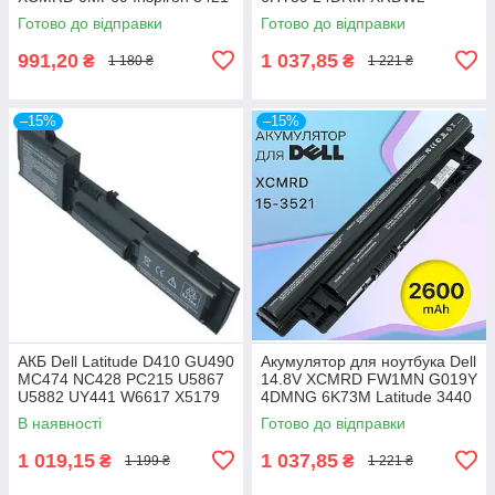
3721 5421 3521 5521 5537
Inspiron 3421 3437 3521 3537
Готово до відправки
Готово до відправки
15-3521
3721 5421 5521
991,20
1 037,85
₴
₴
1 180 ₴
1 221 ₴
–15%
–15%
АКБ Dell Latitude D410 GU490
Акумулятор для ноутбука Dell
MC474 NC428 PC215 U5867
14.8V XCMRD FW1MN G019Y
U5882 UY441 W6617 X5179
4DMNG 6K73M Latitude 3440
X5308 X5332 Y5179 Y5180
3540 E3440 Vostro 2421 2521
В наявності
Готово до відправки
Y6142
1 019,15
1 037,85
₴
₴
1 199 ₴
1 221 ₴