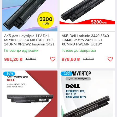
АКБ для ноутбука 11V Dell
АКБ Dell Latitude 3440 3540
MR90Y G35K4 MK1R0 6HY59
E3440 Vostro 2421 2521
24DRM XRDW2 Inspiron 3421
XCMRD FW1MN G019Y
3437 3521 3537 3721 5421
4DMNG 0MF69 T1G4M
Готово до відправки
Готово до відправки
5521 5537
W6XNM 6K73M 6 Cell 11.1V
991,20
978,60
₴
₴
1 180 ₴
1 165 ₴
–16%
–16%