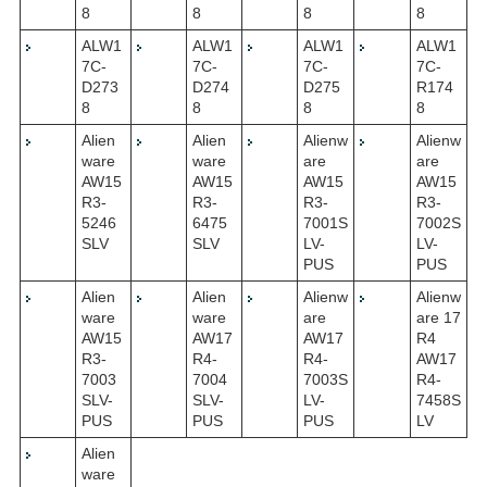
8
8
8
8
ALW1
ALW1
ALW1
ALW1
7C-
7C-
7C-
7C-
D273
D274
D275
R174
8
8
8
8
Alien
Alien
Alienw
Alienw
ware
ware
are
are
AW15
AW15
AW15
AW15
R3-
R3-
R3-
R3-
5246
6475
7001S
7002S
SLV
SLV
LV-
LV-
PUS
PUS
Alien
Alien
Alienw
Alienw
ware
ware
are
are 17
AW15
AW17
AW17
R4
R3-
R4-
R4-
AW17
7003
7004
7003S
R4-
SLV-
SLV-
LV-
7458S
PUS
PUS
PUS
LV
Alien
ware