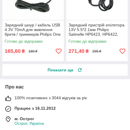
Зарядний шнур / кабель USB
Зарядний пристрій епілятора
4.3V 70mA для живлення
13V 5.5*2.1мм Philips
бритв / триммерів Philips One
Satinelle HP6423, HP6422,
Blade QP2520, A00390,
SSW-2082UK, HP6404,
Готово до відправки
Готово до відправки
QP2620
HP6409
165,60
271,40
₴
₴
180 ₴
295 ₴
Показати ще
Про нас
100% позитивних з 3044 відгуків за рік
Працює з 16.11.2012
м. Острог
Острог, Україна