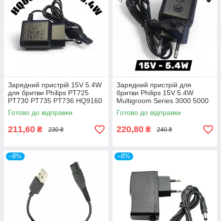
Зарядний пристрій 15V 5.4W
Зарядний пристрій для
для бритви Philips PT725
бритви Philips 15V 5.4W
PT730 PT735 PT736 HQ9160
Multigroom Series 3000 5000
HQ9170 HQ9190 RQ1060
7000 9000 MG7710 QP2530
Готово до відправки
Готово до відправки
RQ1050
S5579
211,60
220,80
₴
₴
230 ₴
240 ₴
–8%
–8%