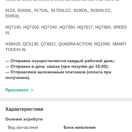
912X, 9160XL, 9170XL, 9170XLCC, 9190XL, 9190XLCC,
9195XL
HQ7140, HQ7200, HQ7240, HQ7260, HQ7617, HQ7865, SPEED
XL
HS8420, QC5130, QT4021, QUADRA ACTION, RQ1090, SMART
TOUCH-XL
― Отправка осуществляется каждый рабочий день;
― Отправка в день заказа (при покупке до 15-00);
― Отправляем наложенным платежом (оплата при
получении).
Приховати
Характеристики
Основні атрибути
Вид запчастини
Блок живлення