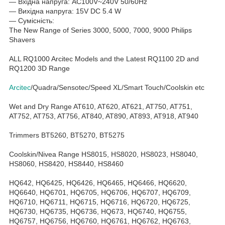
― Вхідна напруга: AC100V~240V 50/60Hz
― Вихідна напруга: 15V DC 5.4 W
― Сумісність:
The New Range of Series 3000, 5000, 7000, 9000 Philips
Shavers
ALL RQ1000 Arcitec Models and the Latest RQ1100 2D and
RQ1200 3D Range
Arcitec
/Quadra/Sensotec/Speed XL/Smart Touch/Coolskin etc
Wet and Dry Range AT610, AT620, AT621, AT750, AT751,
AT752, AT753, AT756, AT840, AT890, AT893, AT918, AT940
Trimmers BT5260, BT5270, BT5275
Coolskin/Nivea Range HS8015, HS8020, HS8023, HS8040,
HS8060, HS8420, HS8440, HS8460
HQ642, HQ6425, HQ6426, HQ6465, HQ6466, HQ6620,
HQ6640, HQ6701, HQ6705, HQ6706, HQ6707, HQ6709,
HQ6710, HQ6711, HQ6715, HQ6716, HQ6720, HQ6725,
HQ6730, HQ6735, HQ6736, HQ673, HQ6740, HQ6755,
HQ6757, HQ6756, HQ6760, HQ6761, HQ6762, HQ6763,