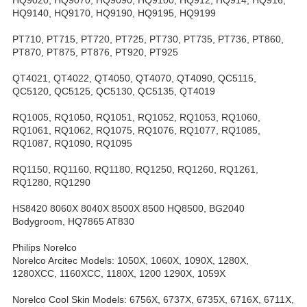
HQ9140, HQ9170, HQ9190, HQ9195, HQ9199
PT710, PT715, PT720, PT725, PT730, PT735, PT736, PT860,
PT870, PT875, PT876, PT920, PT925
QT4021, QT4022, QT4050, QT4070, QT4090, QC5115,
QC5120, QC5125, QC5130, QC5135, QT4019
RQ1005, RQ1050, RQ1051, RQ1052, RQ1053, RQ1060,
RQ1061, RQ1062, RQ1075, RQ1076, RQ1077, RQ1085,
RQ1087, RQ1090, RQ1095
RQ1150, RQ1160, RQ1180, RQ1250, RQ1260, RQ1261,
RQ1280, RQ1290
HS8420 8060X 8040X 8500X 8500 HQ8500, BG2040
Bodygroom, HQ7865 AT830
Philips Norelco
Norelco Arcitec Models: 1050X, 1060X, 1090X, 1280X,
1280XCC, 1160XCC, 1180X, 1200 1290X, 1059X
Norelco Cool Skin Models: 6756X, 6737X, 6735X, 6716X, 6711X,