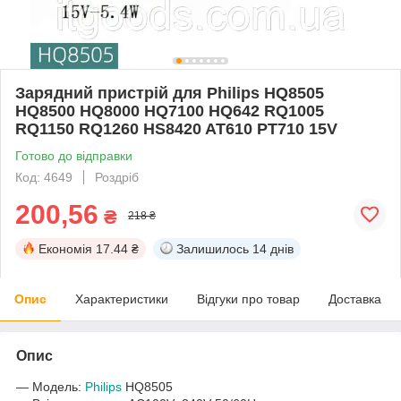
Зарядний пристрій для Philips HQ8505
HQ8500 HQ8000 HQ7100 HQ642 RQ1005
RQ1150 RQ1260 HS8420 AT610 PT710 15V
Готово до відправки
Код: 4649
Роздріб
200,56
₴
218 ₴
Економія
17.44 ₴
Залишилось
14 днів
Опис
Характеристики
Відгуки про товар
Доставка
Опис
― Модель:
Philips
HQ8505