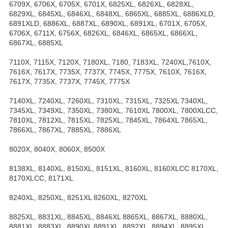
6709X, 6706X, 6705X, 6701X, 6825XL, 6826XL, 6828XL,
6829XL, 6845XL, 6846XL, 6848XL, 6865XL, 6885XL, 6886XLD,
6891XLD, 6886XL, 6887XL, 6890XL, 6891XL, 6701X, 6705X,
6706X, 6711X, 6756X, 6826XL, 6846XL, 6865XL, 6866XL,
6867XL, 6885XL
7110X, 7115X, 7120X, 7180XL, 7180, 7183XL, 7240XL,7610X,
7616X, 7617X, 7735X, 7737X, 7745X, 7775X, 7610X, 7616X,
7617X, 7735X, 7737X, 7745X, 7775X
7140XL, 7240XL, 7260XL, 7310XL, 7315XL, 7325XL 7340XL,
7345XL, 7349XL, 7350XL, 7380XL, 7610XL 7800XL, 7800XLCC,
7810XL, 7812XL, 7815XL, 7825XL, 7845XL, 7864XL 7865XL,
7866XL, 7867XL, 7885XL, 7886XL
8020X, 8040X, 8060X, 8500X
8138XL, 8140XL, 8150XL, 8151XL, 8160XL, 8160XLCC 8170XL,
8170XLCC, 8171XL
8240XL, 8250XL, 8251XL 8260XL, 8270XL
8825XL, 8831XL, 8845XL, 8846XL 8865XL, 8867XL, 8880XL,
8881XL, 8883XL, 8890XL 8891XL, 8892XL, 8894XL, 8895XL