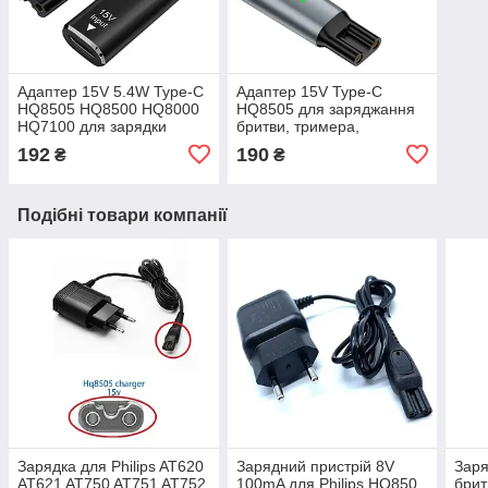
Адаптер 15V 5.4W Type-C
Адаптер 15V Type-C
HQ8505 HQ8500 HQ8000
HQ8505 для заряджання
HQ7100 для зарядки
бритви, тримера,
бритви, тримера,
епілятора Philips One
192
190
₴
₴
епілятора Philips 3000
Blade 3000 QP6520
5000 MG7710 QP2530
QP6530 QP6510
QP6520
Подібні товари компанії
Зарядка для Philips AT620
Зарядний пристрій 8V
Заря
AT621 AT750 AT751 AT752
100mA для Philips HQ850
брит