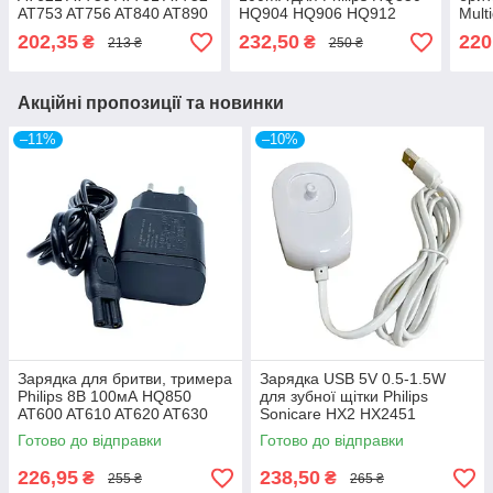
AT753 AT756 AT840 AT890
HQ904 HQ906 HQ912
Mult
AT893 AT918 AT940 15V
HQ913 HQ914 HQ915
500
202,35
232,50
220
₴
₴
213 ₴
250 ₴
5.4W
HQ916 HQ917 HQ986
QP2
HQ988
Акційні пропозиції та новинки
–11%
–10%
Зарядка для бритви, тримера
Зарядка USB 5V 0.5-1.5W
Philips 8В 100мА HQ850
для зубної щітки Philips
AT600 AT610 AT620 AT630
Sonicare HX2 HX2451
FT618 FT658 FT668
HX2452 HX2021 HX2431
Готово до відправки
Готово до відправки
HX2023 HX2471 HX242b
HX2482 HX2491
226,95
238,50
₴
₴
255 ₴
265 ₴