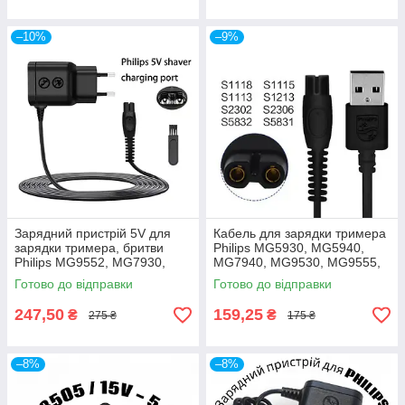
–10%
–9%
Зарядний пристрій 5V для
Кабель для зарядки тримера
зарядки тримера, бритви
Philips MG5930, MG5940,
Philips MG9552, MG7930,
MG7940, MG9530, MG9555,
MG7970, MG9551, MG5930,
MG9552, MG7930, MG7970,
Готово до відправки
Готово до відправки
MG5940, MG7940, MG9530,
MG9551
MG9555
247,50
159,25
₴
₴
275 ₴
175 ₴
–8%
–8%