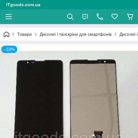
ITgoods.com.ua
Товари
Дисплеї і тачскріни для смартфонів
Дисплеї 
–10%