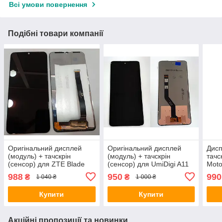
Всі умови повернення
Подібні товари компанії
Оригінальний дисплей
Оригінальний дисплей
Дисп
(модуль) + тачскрін
(модуль) + тачскрін
тачс
(сенсор) для ZTE Blade
(сенсор) для UmiDigi A11
Moto
V10 (чорний колір)
Pro Max (чорний колір)
2021
988
950
990
₴
₴
1 040 ₴
1 000 ₴
колі
(Кит
Купити
Купити
Акційні пропозиції та новинки