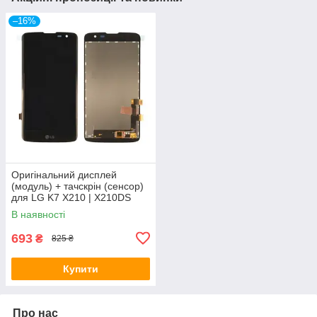
–16%
Оригінальний дисплей
(модуль) + тачскрін (сенсор)
для LG K7 X210 | X210DS
(чорний колір)
В наявності
693
₴
825 ₴
Купити
Про нас