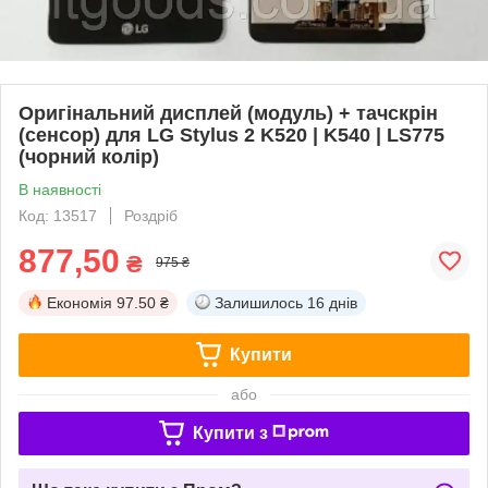
Оригінальний дисплей (модуль) + тачскрін
(сенсор) для LG Stylus 2 K520 | K540 | LS775
(чорний колір)
В наявності
Код: 13517
Роздріб
877,50
₴
975 ₴
Економія
97.50 ₴
Залишилось
16 днів
Купити
або
Купити з