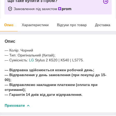
Що таке купити з Пром?
Замовлення під захистом
Опис
Характеристики
Відгуки про товар
Доставка
Опис
― Колір: Чорний
― Тип: Оригінальний
(Китай)
;
― Сумісність:
LG
Stylus 2 K520 | K540 | LS775.
― Відправка здійснюється кожен робочий день;
― Відправлення у день замовлення (при покупці до 15-
00);
― Відправляємо накладним платежем (оплата при
отриманні);
― Гарантія 14 днів від дати відправлення.
Приховати