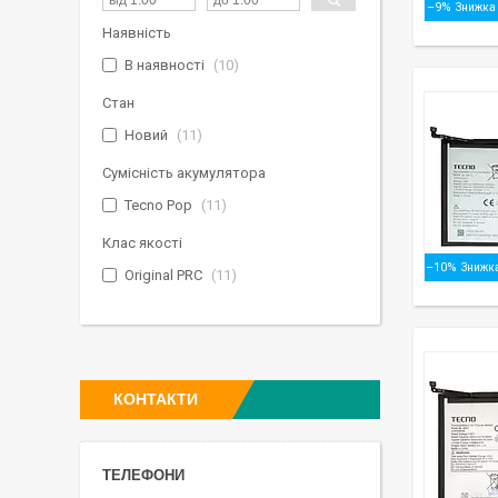
–9%
Наявність
В наявності
10
Стан
Новий
11
Сумісність акумулятора
Tecno Pop
11
Клас якості
–10%
Original PRC
11
КОНТАКТИ