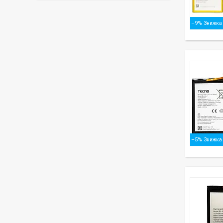
–9%
–5%