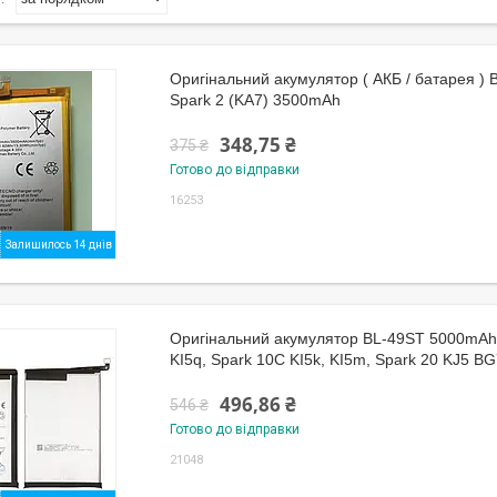
Оригінальний акумулятор ( АКБ / батарея ) 
Spark 2 (KA7) 3500mAh
348,75 ₴
375 ₴
Готово до відправки
16253
Залишилось 14 днів
Оригінальний акумулятор BL-49ST 5000mAh 
KI5q, Spark 10C KI5k, KI5m, Spark 20 KJ5 B
496,86 ₴
546 ₴
Готово до відправки
21048