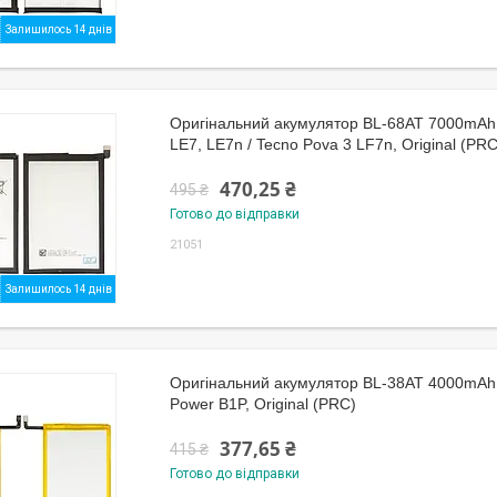
Залишилось 14 днів
Оригінальний акумулятор BL-68AT 7000mAh 
LE7, LE7n / Tecno Pova 3 LF7n, Original (PRC
470,25 ₴
495 ₴
Готово до відправки
21051
Залишилось 14 днів
Оригінальний акумулятор BL-38AT 4000mAh
Power B1P, Original (PRC)
377,65 ₴
415 ₴
Готово до відправки