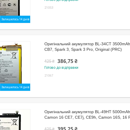
21053
Залишилось 14 днів
Оригінальний акумулятор BL-34CT 3500mAh
CB7, Spark 3, Spark 3 Pro​​​​​​​, Original (PRC)
386,75 ₴
425 ₴
Готово до відправки
21067
Залишилось 14 днів
Оригінальний акумулятор BL-49HT 5000mAh 
Camon 16 CE7, CE7j, CE9h, Camon 16S, 16 
395,25 ₴
425 ₴