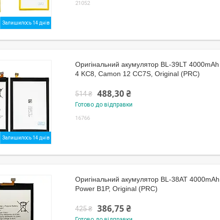
21052
Залишилось 14 днів
Оригінальний акумулятор BL-39LT 4000mAh 
4 KC8, Camon 12 CC7S, Original (PRC)
488,30 ₴
514 ₴
Готово до відправки
16766
Залишилось 14 днів
Оригінальний акумулятор BL-38AT 4000mAh
Power B1P, Original (PRC)
386,75 ₴
425 ₴
Готово до відправки