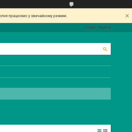
серпня працюємо у звичайному режимі.
Острог, Україна