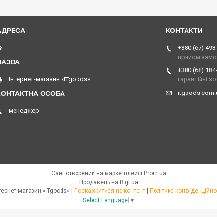
Острог, Україна
+380 (67) 493
прийом замо
+380 (68) 184
Інтернет-магазин «ITgoods»
гарантійні з
itgoods.com
менеджер
Сайт створений на маркетплейсі
Prom.ua
Продавець на Bigl.ua
Інтернет-магазин «ITgoods» |
Поскаржитися на контент
|
Політика конфіденційно
Select Language
▼