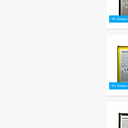
–9%
–9%