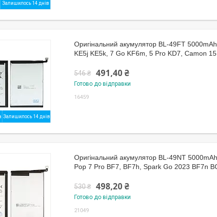
Залишилось 14 днів
Оригінальний акумулятор BL-49FT 5000mAh 
KE5j KE5k, 7 Go KF6m, 5 Pro KD7, Camon 1
491,40 ₴
546 ₴
Готово до відправки
16459
Залишилось 14 днів
Оригінальний акумулятор BL-49NT 5000mAh 
Pop 7 Pro BF7, BF7h, Spark Go 2023 BF7n B
498,20 ₴
530 ₴
Готово до відправки
21049