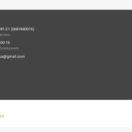
-81-21
0681840016
влень
-00-16
обовязання
.ua@gmail.com
сті