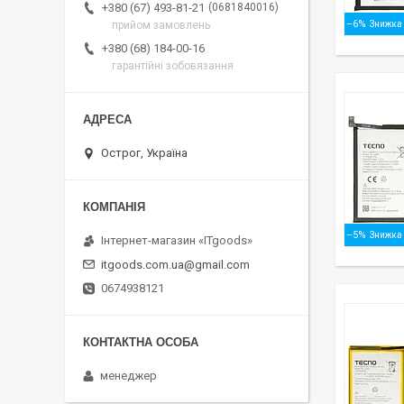
0681840016
+380 (67) 493-81-21
–6%
прийом замовлень
+380 (68) 184-00-16
гарантійні зобовязання
Острог, Україна
–5%
Інтернет-магазин «ITgoods»
itgoods.com.ua@gmail.com
0674938121
менеджер