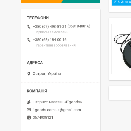
–21%
0681840016
+380 (67) 493-81-21
прийом замовлень
+380 (68) 184-00-16
гарантійні зобовязання
Острог, Україна
Інтернет-магазин «ITgoods»
itgoods.com.ua@gmail.com
0674938121