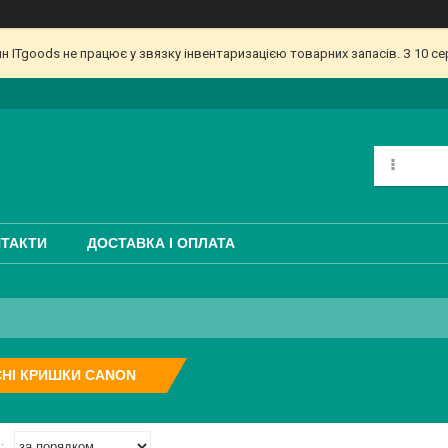
ин ITgoods не працює у звязку інвентаризацією товарних запасів. З 10 
ТАКТИ
ДОСТАВКА І ОПЛАТА
НІ КРИШКИ CANON