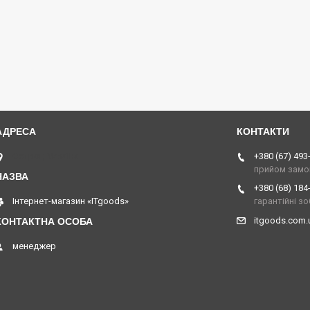
Острог, Україна
+380 (67) 493
прийом замо
+380 (68) 184
Інтернет-магазин «ITgoods»
гарантійні з
itgoods.com
менеджер