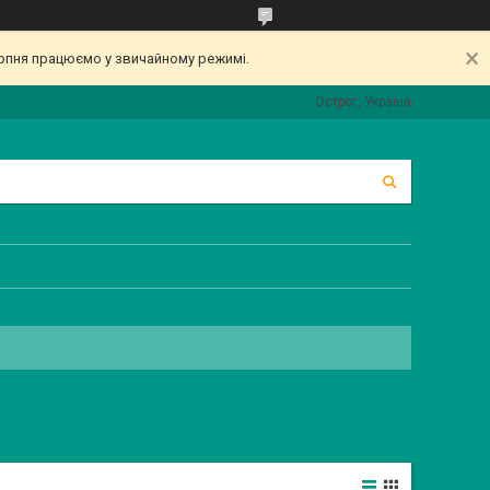
серпня працюємо у звичайному режимі.
Острог, Україна