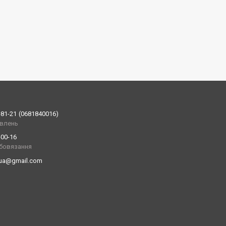
-81-21
0681840016
влень
-00-16
обовязання
.ua@gmail.com