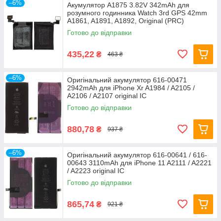
–6%
Акумулятор A1875 3.82V 342mAh для
розумного годинника Watch 3rd GPS 42mm
A1861, A1891, A1892, Original (PRC)
Готово до відправки
435,22
₴
463 ₴
–6%
Оригінальний акумулятор 616-00471
2942mAh для iPhone Xr A1984 / A2105 /
A2106 / A2107 original IC
Готово до відправки
880,78
₴
937 ₴
–6%
Оригінальний акумулятор 616-00641 / 616-
00643 3110mAh для iPhone 11 A2111 / A2221
/ A2223 original IC
Готово до відправки
865,74
₴
921 ₴