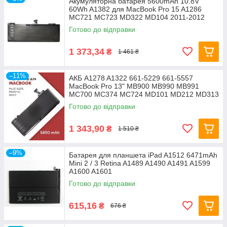
Акумуляторна батарея 5600mAh 10.8V
60Wh A1382 для MacBook Pro 15 A1286
MC721 MC723 MD322 MD104 2011-2012
Готово до відправки
1 373,34
₴
1 461 ₴
–11%
АКБ A1278 A1322 661-5229 661-5557
MacBook Pro 13" MB900 MB990 MB991
MC700 MC374 MC724 MD101 MD212 MD313
Готово до відправки
1 343,90
₴
1 510 ₴
–9%
Батарея для планшета iPad A1512 6471mAh
Mini 2 / 3 Retina A1489 A1490 A1491 A1599
A1600 A1601
Готово до відправки
615,16
₴
676 ₴