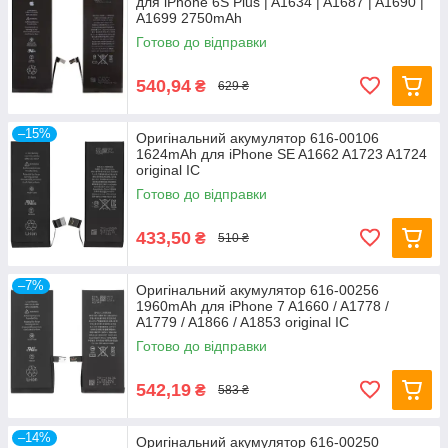
для iPhone 6S Plus | A1634 | A1687 | A1690 |
A1699 2750mAh
Готово до відправки
540,94
₴
629 ₴
–15%
Оригінальний акумулятор 616-00106
1624mAh для iPhone SE A1662 A1723 A1724
original IC
Готово до відправки
433,50
₴
510 ₴
–7%
Оригінальний акумулятор 616-00256
1960mAh для iPhone 7 A1660 / A1778 /
A1779 / A1866 / A1853 original IC
Готово до відправки
542,19
₴
583 ₴
–14%
Оригінальний акумулятор 616-00250