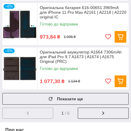
–6%
Оригінальна батарея 616-00651 3969mA
для iPhone 11 Pro Max A2161 | A2218 | A2220
original IC
Готово до відправки
973,84
₴
1 036 ₴
–5%
Оригінальний акумулятор A1664 7306mAh
для iPad Pro 9.7 A1673 | A1674 | A1675
Original (PRC)
Готово до відправки
1 077,30
₴
1 134 ₴
Показати ще
1
/ 6
Про нас