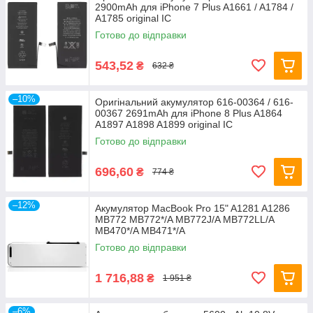
2900mAh для iPhone 7 Plus A1661 / A1784 /
A1785 original IC
Готово до відправки
543,52
₴
632 ₴
–10%
Оригінальний акумулятор 616-00364 / 616-
00367 2691mAh для iPhone 8 Plus A1864
A1897 A1898 A1899 original IC
Готово до відправки
696,60
₴
774 ₴
–12%
Акумулятор MacBook Pro 15" A1281 A1286
MB772 MB772*/A MB772J/A MB772LL/A
MB470*/A MB471*/A
Готово до відправки
1 716,88
₴
1 951 ₴
–6%