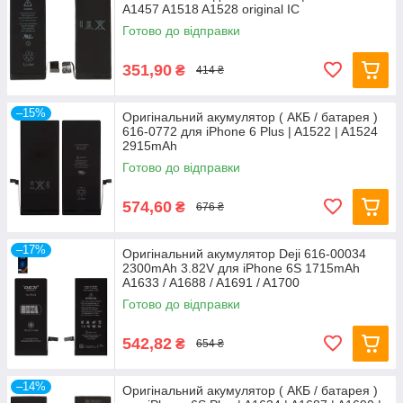
A1457 A1518 A1528 original IC
Готово до відправки
351,90
₴
414 ₴
–15%
Оригінальний акумулятор ( АКБ / батарея )
616-0772 для iPhone 6 Plus | A1522 | A1524
2915mAh
Готово до відправки
574,60
₴
676 ₴
–17%
Оригінальний акумулятор Deji 616-00034
2300mAh 3.82V для iPhone 6S 1715mAh
A1633 / A1688 / A1691 / A1700
Готово до відправки
542,82
₴
654 ₴
–14%
Оригінальний акумулятор ( АКБ / батарея )