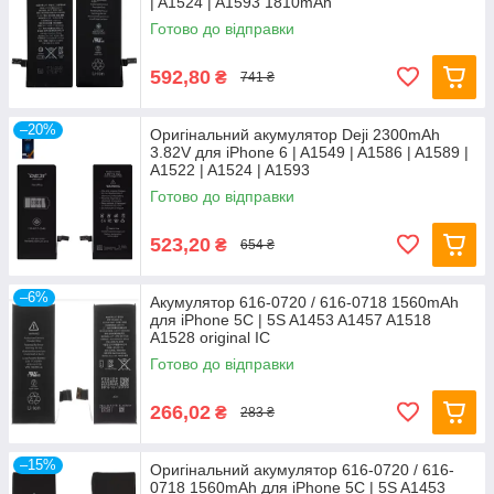
| A1524 | A1593 1810mAh
Готово до відправки
592,80
₴
741 ₴
–20%
Оригінальний акумулятор Deji 2300mAh
3.82V для iPhone 6 | A1549 | A1586 | A1589 |
A1522 | A1524 | A1593
Готово до відправки
523,20
₴
654 ₴
–6%
Акумулятор 616-0720 / 616-0718 1560mAh
для iPhone 5C | 5S A1453 A1457 A1518
A1528 original IC
Готово до відправки
266,02
₴
283 ₴
–15%
Оригінальний акумулятор 616-0720 / 616-
0718 1560mAh для iPhone 5C | 5S A1453