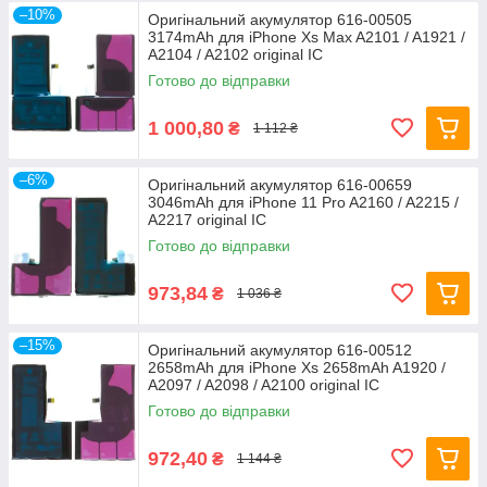
–10%
Оригінальний акумулятор 616-00505
3174mAh для iPhone Xs Max A2101 / A1921 /
A2104 / A2102 original IC
Готово до відправки
1 000,80
₴
1 112 ₴
–6%
Оригінальний акумулятор 616-00659
3046mAh для iPhone 11 Pro A2160 / A2215 /
A2217 original IC
Готово до відправки
973,84
₴
1 036 ₴
–15%
Оригінальний акумулятор 616-00512
2658mAh для iPhone Xs 2658mAh A1920 /
A2097 / A2098 / A2100 original IC
Готово до відправки
972,40
₴
1 144 ₴