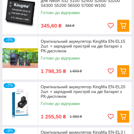
для Nikon S32 S100 S2500 S2600 S3200
S4300 S5200 S6500 S7000 W100
Готово до відправки
345,60
₴
384 ₴
–5%
Оригінальний акумулятор KingMa EN-EL15
2шт. + зарядний пристрій на дві батареї з
РК-дисплеєм
Готово до відправки
1 798,35
₴
1 893 ₴
–7%
Оригінальний акумулятор KingMa EN-EL20
2шт. + зарядний пристрій на дві батареї з
РК-дисплеєм
Готово до відправки
1 255,50
₴
1 350 ₴
–9%
Оригінальний акумулятор KingMa EN-EL3 |