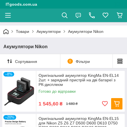
ITgoods.com.ua
Товари
Акумулятори
Акумулятори Nikon
Акумулятори Nikon
Сортування
0
Фільтри
–8%
Оригінальний акумулятор KingMa EN-EL14
2шт. + зарядний пристрій на дві батареї з
РК-дисплеєм
Готово до відправки
1 545,60
₴
1 680 ₴
–20%
Оригінальний акумулятор KingMa EN-EL15
для Nikon Z5 Z6 Z7 D500 D600 D610 D750