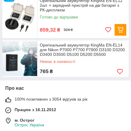
Оригінальний акумулятор KingMa EN-EL12
2шт. + зарядний пристрій на дві батареї з
РК-дисплеєм
Готово до відправки
859,32
₴
924 ₴
Оригінальний акумулятор KingMa EN-EL14
для Nikon P7000 P7700 P7800 D3100 D3200
D3400 D3500 D5100 D5200 D5500
Немає в наявності
765
₴
Про нас
100% позитивних з 3054 відгуків за рік
Працює з 16.11.2012
м. Острог
Острог, Україна