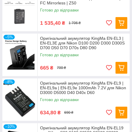
FC Mirrorless | Z50
Готово до відправки
1 535,40
₴
1 706 ₴
–5%
Оригінальний акумулятор KingMa EN-EL3 |
EN-EL3E для Nikon D100 D200 D300 D300S
D700 D50 D70 D70s D80 D90
Готово до відправки
665
₴
700 ₴
–8%
Оригінальний акумулятор KingMa EN-EL9 |
EN-EL9a | EN-EL9e 1000mAh 7.2V для Nikon
D3000 D5000 D40 D40x D60
Готово до відправки
634,80
₴
690 ₴
–10%
Оригінальний акумулятор KingMa EN-EL19