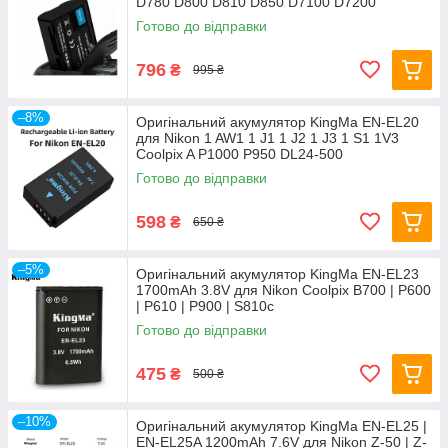
D780 D800 D810 D850 D7100 D7200
Готово до відправки
796
₴
995 ₴
–8%
Оригінальний акумулятор KingMa EN-EL20
для Nikon 1 AW1 1 J1 1 J2 1 J3 1 S1 1V3
Coolpix A P1000 P950 DL24-500
Готово до відправки
598
₴
650 ₴
–5%
Оригінальний акумулятор KingMa EN-EL23
1700mAh 3.8V для Nikon Coolpix B700 | P600
| P610 | P900 | S810c
Готово до відправки
475
₴
500 ₴
–10%
Оригінальний акумулятор KingMa EN-EL25 |
EN-EL25A 1200mAh 7.6V для Nikon Z-50 | Z-