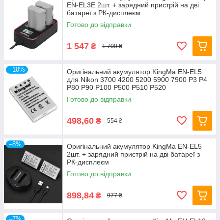
EN-EL3E 2шт. + зарядний пристрій на дві
батареї з РК-дисплеєм
Готово до відправки
1 547
₴
1 700 ₴
–10%
Оригінальний акумулятор KingMa EN-EL5
для Nikon 3700 4200 5200 5900 7900 P3 P4
P80 P90 P100 P500 P510 P520
Готово до відправки
498,60
₴
554 ₴
–8%
Оригінальний акумулятор KingMa EN-EL5
2шт. + зарядний пристрій на дві батареї з
РК-дисплеєм
Готово до відправки
898,84
₴
977 ₴
–7%