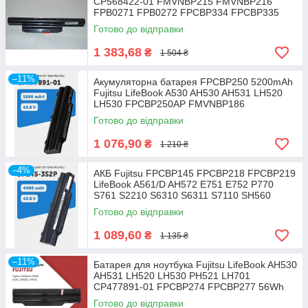
CP568422-01 FMVNBP215 FMVNBP216
FPB0271 FPB0272 FPCBP334 FPCBP335
Готово до відправки
1 383,68
₴
1 504 ₴
–11%
Акумуляторна батарея FPCBP250 5200mAh
Fujitsu LifeBook A530 AH530 AH531 LH520
LH530 FPCBP250AP FMVNBP186
Готово до відправки
1 076,90
₴
1 210 ₴
–4%
АКБ Fujitsu FPCBP145 FPCBP218 FPCBP219
LifeBook A561/D AH572 E751 E752 P770
S761 S2210 S6310 S6311 S7110 SH560
Готово до відправки
1 089,60
₴
1 135 ₴
–11%
Батарея для ноутбука Fujitsu LifeBook AH530
AH531 LH520 LH530 PH521 LH701
CP477891-01 FPCBP274 FPCBP277 56Wh
Готово до відправки