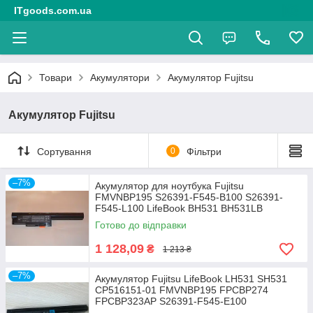
ITgoods.com.ua
Товари
Акумулятори
Акумулятор Fujitsu
Акумулятор Fujitsu
Сортування
0
Фільтри
–7%
Акумулятор для ноутбука Fujitsu
FMVNBP195 S26391-F545-B100 S26391-
F545-L100 LifeBook BH531 BH531LB
Готово до відправки
1 128,09
₴
1 213 ₴
–7%
Акумулятор Fujitsu LifeBook LH531 SH531
CP516151-01 FMVNBP195 FPCBP274
FPCBP323AP S26391-F545-E100