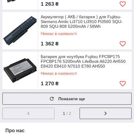
1 263
₴
Акумулятор ( АКБ / батарея ) для Fujitsu-
Siemens Amilo Li3710 Li3910 Pi3560 SQU-
809 SQU-808 5200mAh / 58Wh
Немає в наявності
1 362
₴
Батарея для ноутбука Fujitsu FPCBP175
FPCBP176 5200mAh LifeBook A6220 AH550
E8420 E8410 N7010 E780 AH550
Немає в наявності
1 270
₴
Показати ще
1
/ 2
Про нас