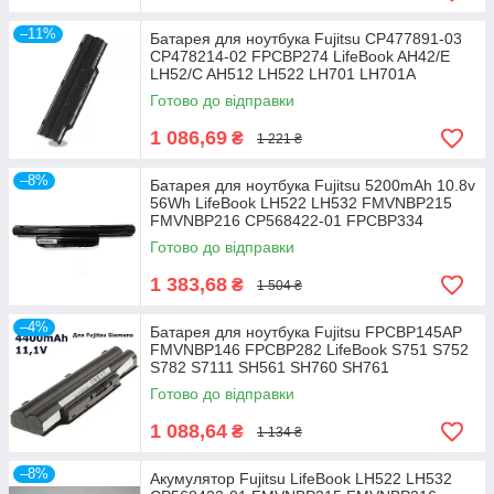
–11%
Батарея для ноутбука Fujitsu CP477891-03
CP478214-02 FPCBP274 LifeBook AH42/E
LH52/C AH512 LH522 LH701 LH701A
Готово до відправки
1 086,69
₴
1 221 ₴
–8%
Батарея для ноутбука Fujitsu 5200mAh 10.8v
56Wh LifeBook LH522 LH532 FMVNBP215
FMVNBP216 CP568422-01 FPCBP334
Готово до відправки
1 383,68
₴
1 504 ₴
–4%
Батарея для ноутбука Fujitsu FPCBP145AP
FMVNBP146 FPCBP282 LifeBook S751 S752
S782 S7111 SH561 SH760 SH761
Готово до відправки
1 088,64
₴
1 134 ₴
–8%
Акумулятор Fujitsu LifeBook LH522 LH532