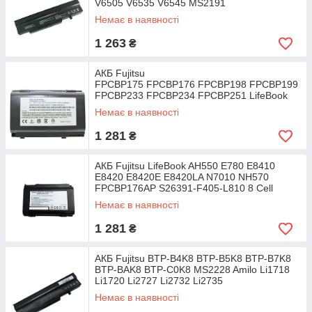
V6505 V6535 V6545 MS2191
Немає в наявності
1 263
₴
АКБ Fujitsu
FPCBP175 FPCBP176 FPCBP198 FPCBP199
FPCBP233 FPCBP234 FPCBP251 LifeBook
A1220 A6210 A6220 A6230
Немає в наявності
1 281
₴
АКБ Fujitsu LifeBook AH550 E780 E8410
E8420 E8420E E8420LA N7010 NH570
FPCBP176AP S26391-F405-L810 8 Cell
Немає в наявності
1 281
₴
АКБ Fujitsu BTP-B4K8 BTP-B5K8 BTP-B7K8
BTP-BAK8 BTP-C0K8 MS2228 Amilo Li1718
Li1720 Li2727 Li2732 Li2735
Немає в наявності