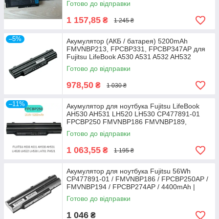
Готово до відправки
1 157,85
₴
1 245 ₴
–5%
Акумулятор (АКБ / батарея) 5200mAh
FMVNBP213, FPCBP331, FPCBP347AP для
Fujitsu LifeBook A530 A531 A532 AH532
Готово до відправки
978,50
₴
1 030 ₴
–11%
Акумулятор для ноутбука Fujitsu LifeBook
AH530 AH531 LH520 LH530 CP477891-01
FPCBP250 FMVNBP186 FMVNBP189,
5200mAh
Готово до відправки
1 063,55
₴
1 195 ₴
Акумулятор для ноутбука Fujitsu 56Wh
CP477891-01 / FMVNBP186 / FPCBP250AP /
FMVNBP194 / FPCBP274AP / 4400mAh |
49Wh
Готово до відправки
1 046
₴