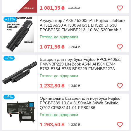
1 081,35
₴
1 215 ₴
–11%
Акумулятор / АКБ / 5200mAh Fujitsu LifeBook
AH512 A530 AH530 AH531 LH520 LH530
FPCBP250 FMVNBP213, 10.8V, 5200mAh /
56Wh
Готово до відправки
1 071,56
₴
1 204 ₴
–8%
Батарея для ноутбука Fujitsu FPCBP405Z,
FMVNBP229 LifeBook A544 AH564 E744
E753 E754 E756 BPS229 FMVNBP227A
FMVNBP231 FMVNBP23
Готово до відправки
1 232,80
₴
1 340 ₴
–5%
Оригінальна батарея для ноутбука Fujitsu
FPCBP389 10.8V 3150mAh 34Wh Stylistic
Q702 CP588141-01 FPB0286
Готово до відправки
1 263,50
₴
1 330 ₴