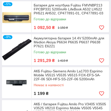
–5%
Батарея для ноутбука Fujitsu FMVNBP213
FPCBP331 5200mAh LifeBook A532 LH522
PH521 AH532, CP477891-01, CP477891-03
Готово до відправки
1 092,50
₴
1 150 ₴
–9%
Акумуляторна батарея 14.4V 5200mAh для
Medion Akoya P6634 P6635 P6637 P6638
P7621 E6221
Готово до відправки
1 291,29
₴
1 419 ₴
АКБ Fujitsu-Siemens Amilo La1703 Esprimo
Mobile V5515 V5535 V6515 FOX-EFS-SA-
22F-06 SDI-HFS-SS-22F-06 5200mAh
Немає в наявності
1 199
₴
АКБ / батарея Fujitsu Amilo Pro V3405 V3505
V3525 V8210 Esprimo Mobile V5505 V5545