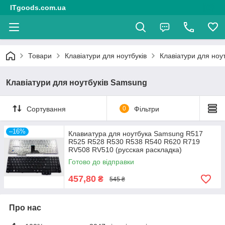
ITgoods.com.ua
Товари
Клавіатури для ноутбуків
Клавіатури для ноу
Клавіатури для ноутбуків Samsung
Сортування
0
Фільтри
–16%
Клавиатура для ноутбука Samsung R517
R525 R528 R530 R538 R540 R620 R719
RV508 RV510 (русская раскладка)
Готово до відправки
457,80
₴
545 ₴
Про нас