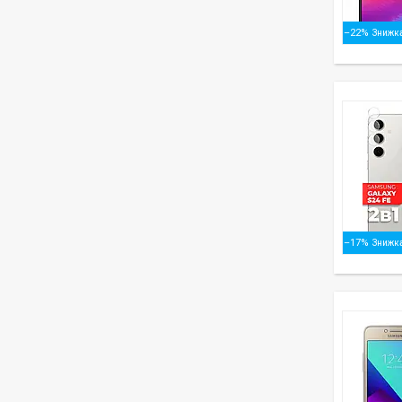
–22%
–17%