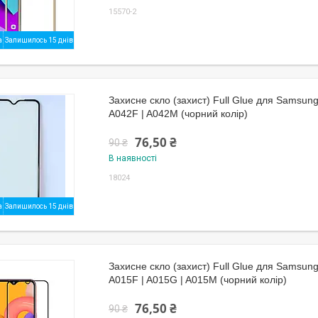
15570-2
Залишилось 15 днів
Захисне скло (захист) Full Glue для Samsung
A042F | A042M (чорний колір)
76,50 ₴
90 ₴
В наявності
18024
Залишилось 15 днів
Захисне скло (захист) Full Glue для Samsung
A015F | A015G | A015M (чорний колір)
76,50 ₴
90 ₴