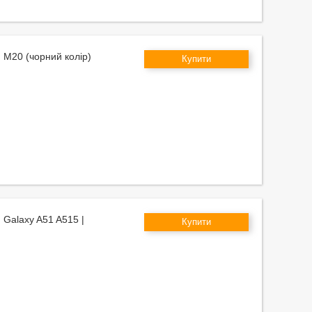
g M20 (чорний колір)
Купити
 Galaxy A51 A515 |
Купити