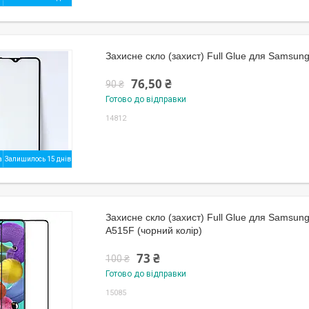
Захисне скло (захист) Full Glue для Samsun
76,50 ₴
90 ₴
Готово до відправки
14812
Залишилось 15 днів
Захисне скло (захист) Full Glue для Samsung
A515F (чорний колір)
73 ₴
100 ₴
Готово до відправки
15085