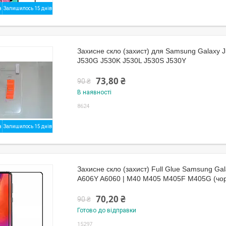
Залишилось 15 днів
Захисне скло (захист) для Samsung Galaxy 
J530G J530K J530L J530S J530Y
73,80 ₴
90 ₴
В наявності
8624
Залишилось 15 днів
Захисне скло (захист) Full Glue Samsung Ga
A606Y A6060 | M40 M405 M405F M405G (чо
70,20 ₴
90 ₴
Готово до відправки
15297