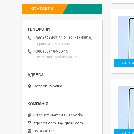
КОНТАКТИ
0681840016
+380 (67) 493-81-21
прийом замовлень
+380 (68) 184-00-16
гарантійні зобовязання
–15%
Острог, Україна
Інтернет-магазин «ITgoods»
itgoods.com.ua@gmail.com
0674938121
–15%