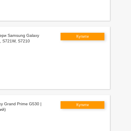
амери Samsung Galaxy
Купити
, S721W, S7210
xy Grand Prime G530 |
Купити
ий)