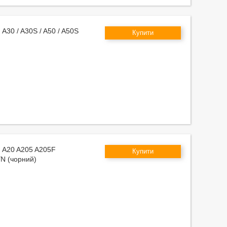
 A30 / A30S / A50 / A50S
Купити
g A20 A205 A205F
Купити
N (чорний)