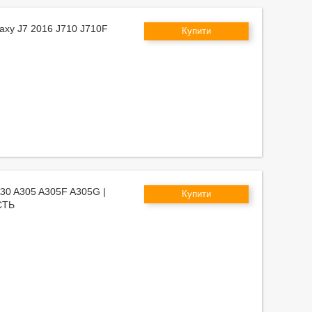
laxy J7 2016 J710 J710F
Купити
A30 A305 A305F A305G |
Купити
СТЬ