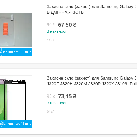
Захисне скло (захист) для Samsung Galaxy 
ВІДМІННА ЯКІСТЬ
67,50 ₴
90 ₴
В наявності
4597
Залишилось 15 днів
Захисне скло (захист) для Samsung Galaxy 
J320F J320H J320M J320P J320Y J3109, Full
73,15 ₴
95 ₴
В наявності
5424
Залишилось 15 днів