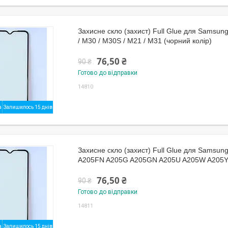
Захисне скло (захист) Full Glue для Samsung
/ M30 / M30S / M21 / M31 (чорний колір)
76,50 ₴
90 ₴
Готово до відправки
14810
Залишилось 15 днів
Захисне скло (захист) Full Glue для Samsun
A205FN A205G A205GN A205U A205W A205Y
76,50 ₴
90 ₴
Готово до відправки
14811
Залишилось 15 днів