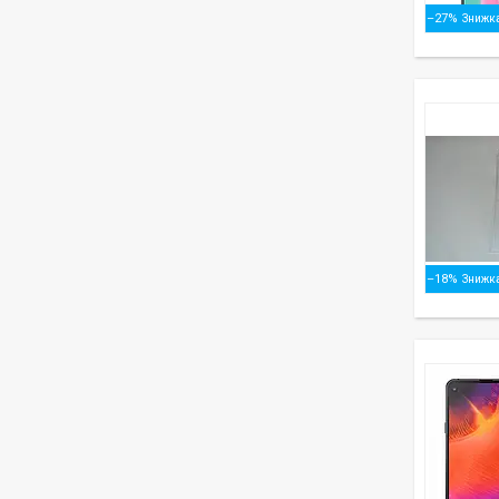
–27%
–18%