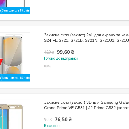
Залишилось 15 днів
Захисне скло (захист) 2в1 для екрану та к
S24 FE S721, S721B, S721N, S721U1, S721U
99,60 ₴
120 ₴
Готово до відправки
8846
Залишилось 15 днів
Захисне скло (захист) 3D для Samsung Gala
Grand Prime VE G531 | J2 Prime G532 (золот
76,50 ₴
90 ₴
В наявності