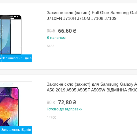
Захисне скло (захист) Full Glue Samsung Ga
J710FN J710H J710M J7108 J7109
66,60 ₴
90 ₴
В наявності
5433
Залишилось 15 днів
Захисне скло (захист) для Samsung Galaxy 
A50 2019 A505 A505F A505W ВІДМІННА ЯКІ
72,80 ₴
80 ₴
Готово до відправки
14700
Залишилось 15 днів