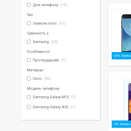
Для телефону
13
Тип
Захисне скло
51
Сумісність з
Samsung
24
Особливості
–26%
Протиударний
1
Матеріал
Скло
50
Модель телефону
Samsung Galaxy M12
1
Samsung Galaxy A52
1
–9%