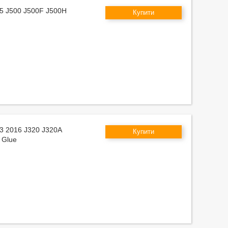
J5 J500 J500F J500H
Купити
J3 2016 J320 J320A
Купити
 Glue