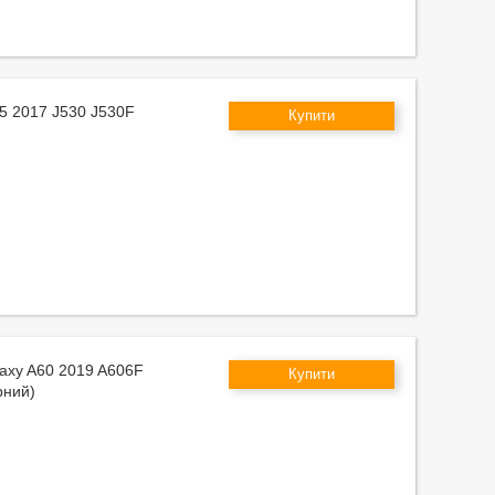
J5 2017 J530 J530F
Купити
laxy A60 2019 A606F
Купити
рний)