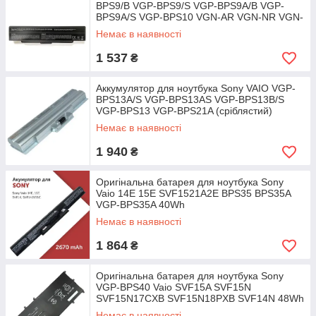
BPS9/B VGP-BPS9/S VGP-BPS9A/B VGP-
BPS9A/S VGP-BPS10 VGN-AR VGN-NR VGN-
SZ
Немає в наявності
1 537
₴
Аккумулятор для ноутбука Sony VAIO VGP-
BPS13A/S VGP-BPS13AS VGP-BPS13B/S
VGP-BPS13 VGP-BPS21A (сріблястий)
Немає в наявності
1 940
₴
Оригінальна батарея для ноутбука Sony
Vaio 14E 15E SVF1521A2E BPS35 BPS35A
VGP-BPS35A 40Wh
Немає в наявності
1 864
₴
Оригінальна батарея для ноутбука Sony
VGP-BPS40 Vaio SVF15A SVF15N
SVF15N17CXB SVF15N18PXB SVF14N 48Wh
Немає в наявності