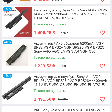
–5%
Батарея для ноутбука Sony Vaio VGP-BPL26
VGP-BPS26 5200mAh VPC-CA VPC-EG VPC-
EJ VPC-EL VGP-BPS26A
Готово до відправки
1 496,25
₴
1 575 ₴
–6%
Акумулятор \ АКБ \ батарея 5200mAh VGP-
BPS2 VGP-BPS2A VGP-BPS2B VGP-BPS2C
Sony VAIO VGC-LA VGN-AR VGN-C50
Готово до відправки
1 229,52
₴
1 308 ₴
–5%
Акумулятор для ноутбука Sony Vaio VGP-
BPL26 / VGP-BPS26 / VGP-BPS26A 4400mAh
11.1V SVE VPC-CB VPC-EH VPC-EK VPC-EJ
Готово до відправки
1 491,50
₴
1 570 ₴
АКБ Sony Vaio VGP-BPL9 VGP-BPL9C VGP-