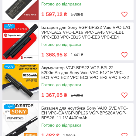
Готово до відправки
1 597,12
₴
1 736 ₴
–5%
Батарея для Sony VGP-BPS22 Vaio VPC-EA1
VPC-EA12 VPC-EA16 VPC-EA45 VPC-EB1
VPC-EB3 VPC-EB15 VPC-EE3 VPC-EE4
Готово до відправки
1 368,95
₴
1 441 ₴
–5%
Акумулятор VGP-BPS22 VGP-BPL22
5200mAh для Sony Vaio VPC-E1Z1E VPC-
EC1 VPC-EC2 VPC-EC3 VPC-EF3 VPC-EF22
Готово до відправки
1 367,05
₴
1 439 ₴
–5%
Батарея для ноутбука Sony VAIO SVE VPC-
EH VPC-CA VGP-BPL26 VGP-BPS26A VGP-
BPS26, 11.1V 4400mAh
Готово до відправки
1 482
₴
1 560 ₴