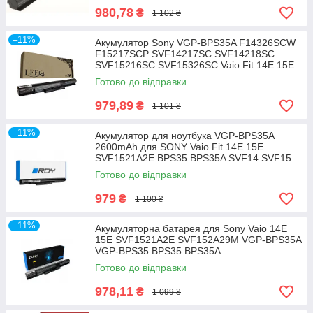
980,78
₴
1 102 ₴
–11%
Акумулятор Sony VGP-BPS35A F14326SCW
F15217SCP SVF14217SC SVF14218SC
SVF15216SC SVF15326SC Vaio Fit 14E 15E
Готово до відправки
979,89
₴
1 101 ₴
–11%
Акумулятор для ноутбука VGP-BPS35A
2600mAh для SONY Vaio Fit 14E 15E
SVF1521A2E BPS35 BPS35A SVF14 SVF15
Готово до відправки
979
₴
1 100 ₴
–11%
Акумуляторна батарея для Sony Vaio 14E
15E SVF1521A2E SVF152A29M VGP-BPS35A
VGP-BPS35 BPS35 BPS35A
Готово до відправки
978,11
₴
1 099 ₴