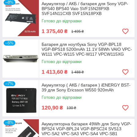
–8%
Акумулятор / АКБ / батарея для Sony VGP-
BPS40 BPS40 Vaio SVF15N28PXB
SVF14N11CXB SVF15N18PXB
Готово до відправки
1 375,40
₴
1 495 ₴
–5%
Батарея для ноутбука Sony VGP-BPL18
VGP-BPS18 5200mAh 11.1V 58Wh VAIO VPC-
W111 VPC-W115 VPC-W117 VPCW115XG
Готово до відправки
1 413,60
₴
1 488 ₴
–7%
Акумулятор ( АКБ / батарея ) iENERGY BST-
39 для Sony Ericsson W550 920mAh
Готово до відправки
120,90
₴
130 ₴
–8%
Акумуляторна батарея 49Wh для Sony VGP-
BPS24 VGP-BPL24 VGP-BPSC24 SVS13
VPC-SA2 VPC-SA3 VPC-SA4 VPC-SB1