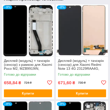
–9%
–8%
Дисплей (модуль) + тачскрін
Дисплей (модуль) + тачскрін
(сенсор) з рамкою для Xiaomi
(сенсор) для Xiaomi Redmi
Poco M2, MZB9919IN,
Note 13 4G 23129RAA4G,
M2004J19PI, In-Cell
23124RA7EO, TFT
Готово до відправки
Готово до відправки
658,84
671,60
₴
₴
724 ₴
730 ₴
Купити
Купити
–8%
–8%