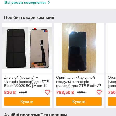
Всі умови повернення
Подібні товари компанії
Дисплей (модуль) +
Оригінальний дисплей
Ориг
тачскрін (сенсор) для ZTE
(модуль) + тачскрін
(мод
Blade V2020 5G | Axon 11
(сенсор) для ZTE Blade A7
(сен
SE 5G (чорний колір)
2020 (чорний колір)
2020
836
788,50
750
₴
₴
880 ₴
830 ₴
Купити
Купити
Акційні пропозиції та новинки