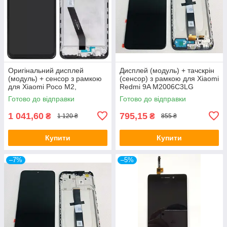
Оригінальний дисплей
Дисплей (модуль) + тачскрін
(модуль) + сенсор з рамкою
(сенсор) з рамкою для Xiaomi
для Xiaomi Poco M2,
Redmi 9A M2006C3LG
MZB9919IN, M2004J19PI,
M2006C3LI M2006C3LC
Готово до відправки
Готово до відправки
Original (PRC)
Original (PRC)
1 041,60
795,15
₴
₴
1 120 ₴
855 ₴
Купити
Купити
–7%
–5%