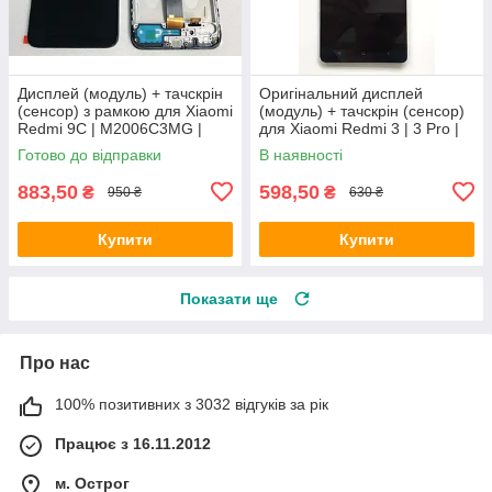
Дисплей (модуль) + тачскрін
Оригінальний дисплей
(сенсор) з рамкою для Xiaomi
(модуль) + тачскрін (сенсор)
Redmi 9C | M2006C3MG |
для Xiaomi Redmi 3 | 3 Pro |
M2006C3MT, Original (PRC)
3s | 3s Prime | 3x (чорний)
Готово до відправки
В наявності
883,50
598,50
₴
₴
950 ₴
630 ₴
Купити
Купити
Показати ще
Про нас
100% позитивних з 3032 відгуків за рік
Працює з 16.11.2012
м. Острог