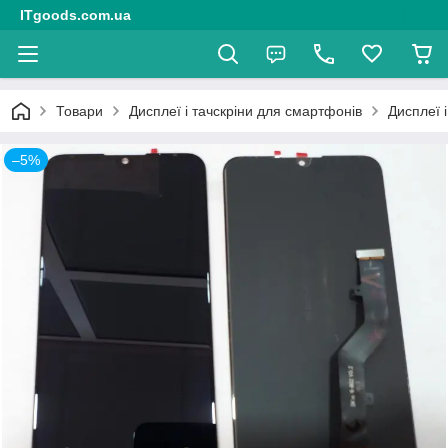
ITgoods.com.ua
Товари
Дисплеї і тачскріни для смартфонів
Дисплеї 
–5%