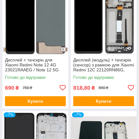
Дисплей + тачскрін для
Дисплей (модуль) + тачскрін
Xiaomi Redmi Note 12 4G
(сенсор) з рамкою для Xiaomi
23021RAAEG / Note 12 5G
Redmi 12C 22120RN86G,
22111317I / Poco X5
Redmi 11A 22120RN86C,
Готово до відправки
Готово до відправки
22111317PG, TFT
Poco C55, Original (PRC)
690
818,80
₴
₴
750 ₴
890 ₴
Купити
Купити
–7%
–7%