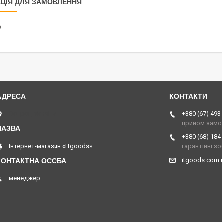
ЦІЯ ДЛЯ ЗАМОВЛЕННЯ
₴
Острог, Україна
+380 (67) 493
прийом замо
+380 (68) 184
Інтернет-магазин «ITgoods»
гарантійні з
itgoods.com
менеджер