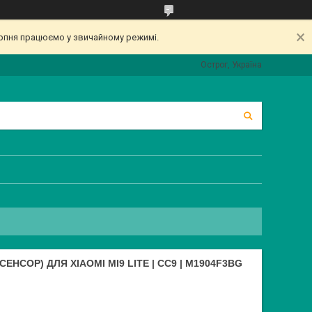
серпня працюємо у звичайному режимі.
Острог, Україна
ЕНСОР) ДЛЯ XIAOMI MI9 LITE | CC9 | M1904F3BG