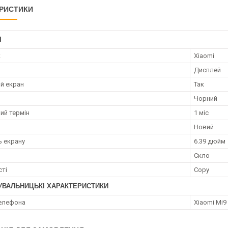
РИСТИКИ
І
к
Xiaomi
Дисплей
й екран
Так
Чорний
ий термін
1 міс
Новий
ь екрану
6.39 дюйм
Скло
сті
Copy
УВАЛЬНИЦЬКІ ХАРАКТЕРИСТИКИ
елефона
Xiaomi Mi9