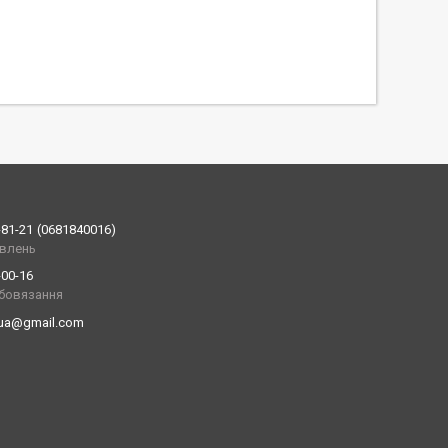
-81-21
0681840016
влень
-00-16
обовязання
.ua@gmail.com