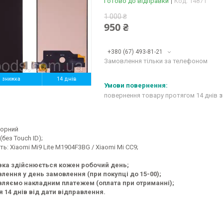
Готово до відправки
Код:
14871
1 000 ₴
950 ₴
+380 (67) 493-81-21
Замовлення тільки за телефоном
%
14 днів
повернення товару протягом 14 днів
з
Чорний
(без Touch ID);
ть: Xiaomi Mi9 Lite M1904F3BG / Xiaomi Mi CC9;
вка здійснюється кожен робочий день;
лення у день замовлення (при покупці до 15-00);
ляємо накладним платежем (оплата при отриманні);
я 14 днів від дати відправлення.