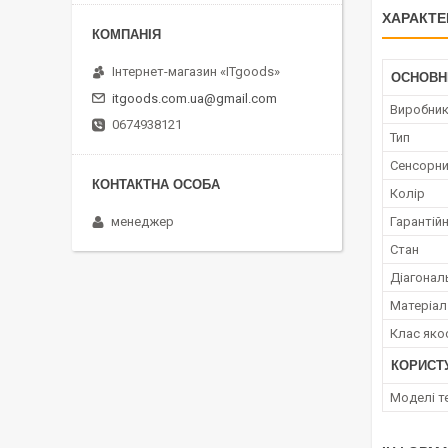
ХАРАКТЕ
Інтернет-магазин «ITgoods»
ОСНОВН
itgoods.com.ua@gmail.com
Виробни
0674938121
Тип
Сенсорни
Колір
Гарантійн
менеджер
Стан
Діагонал
Матеріал
Клас яко
КОРИСТ
Моделі т