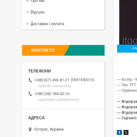
Про нас
Відгуки
Доставка і оплата
–5
КОНТАКТИ
― Колір: 
0681840016
+380 (67) 493-81-21
― Тип: TFT 
прийом замовлень
― Сумісніс
+380 (68) 184-00-16
гарантійні зобовязання
― Відпра
― Відправ
― Відправ
― Гаранті
Острог, Україна