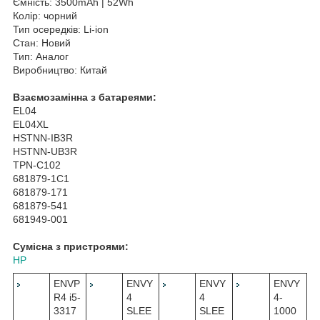
Ємність: 3500mAh | 52Wh
Колір: чорний
Тип осередків: Li-ion
Стан: Новий
Тип: Аналог
Виробництво: Китай
Взаємозамінна з батареями:
EL04
EL04XL
HSTNN-IB3R
HSTNN-UB3R
TPN-C102
681879-1C1
681879-171
681879-541
681949-001
Сумісна з пристроями:
HP
ENVP
ENVY
ENVY
ENVY
R4 i5-
4
4
4-
3317
SLEE
SLEE
1000