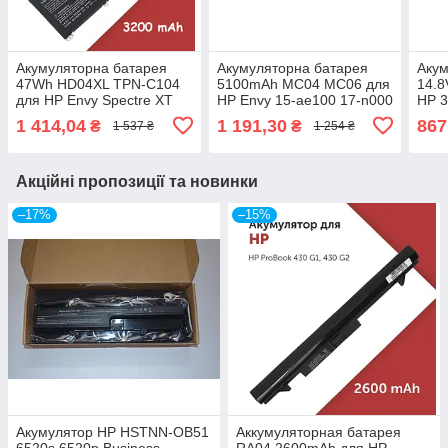
Акумуляторна батарея
Акумуляторна батарея
Акум
47Wh HD04XL TPN-C104
5100mAh MC04 MC06 для
14.8
для HP Envy Spectre XT
HP Envy 15-ae100 17-n000
HP 3
Pro 13-b000 HSTNN-IB3V
HSTNN-PB6L HSTNN-
HST
1 414,04
1 191,30
867
₴
₴
1 537 ₴
1 254 ₴
685866-1B1
PB6R TPN-C123 N2L86AA
UB5
Q13
Акційні пропозиції та новинки
–17%
–15%
Акумулятор HP HSTNN-OB51
Аккумуляторная батарея
6520s 6520p Business
RA04 2600mAh для HP