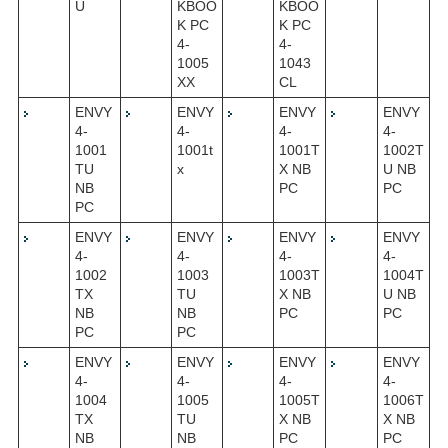
U
KBOO
KBOO
K PC
K PC
4-
4-
1005
1043
XX
CL
ENVY
ENVY
ENVY
ENVY
4-
4-
4-
4-
1001
1001t
1001T
1002T
TU
x
X NB
U NB
NB
PC
PC
PC
ENVY
ENVY
ENVY
ENVY
4-
4-
4-
4-
1002
1003
1003T
1004T
TX
TU
X NB
U NB
NB
NB
PC
PC
PC
PC
ENVY
ENVY
ENVY
ENVY
4-
4-
4-
4-
1004
1005
1005T
1006T
TX
TU
X NB
X NB
NB
NB
PC
PC