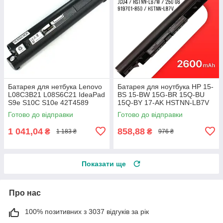
Батарея для нетбука Lenovo
Батарея для ноутбука HP 15-
L08C3B21 L08S6C21 IdeaPad
BS 15-BW 15G-BR 15Q-BU
S9e S10C S10e 42T4589
15Q-BY 17-AK HSTNN-LB7V
42T4593 45K1275 45K2178
HSTNN-H7BX HSTNN-PB6Y
Готово до відправки
Готово до відправки
57Y6346
JC04 2600mAh
1 041,04
858,88
₴
₴
1 183 ₴
976 ₴
Показати ще
Про нас
100% позитивних з 3037 відгуків за рік