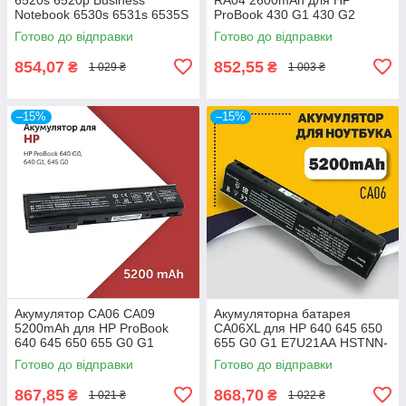
Notebook 6530s 6531s 6535S
ProBook 430 G1 430 G2
Compaq 510 515 516
H6L28ET HSTNN-IB5X
Готово до відправки
Готово до відправки
HSTNN-IB4L
854,07
852,55
₴
₴
1 029 ₴
1 003 ₴
–15%
–15%
Акумулятор CA06 CA09
Акумуляторна батарея
5200mAh для HP ProBook
CA06XL для HP 640 645 650
640 645 650 655 G0 G1
655 G0 G1 E7U21AA HSTNN-
HSTNN-DB4Y CA06XL
DB4X HSTNN-I16C HSTNN-
Готово до відправки
Готово до відправки
HSTNN-LB4X HSTNN-LB4Z
LB4Y HSTNN-LP4Z
867,85
868,70
₴
₴
1 021 ₴
1 022 ₴