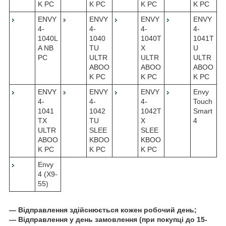
K PC
K PC
K PC
K PC
ENVY
ENVY
ENVY
ENVY
4-
4-
4-
4-
1040L
1040
1040T
1041T
A NB
TU
X
U
PC
ULTR
ULTR
ULTR
ABOO
ABOO
ABOO
K PC
K PC
K PC
ENVY
ENVY
ENVY
Envy
4-
4-
4-
Touch
1041
1042
1042T
Smart
TX
TU
X
4
ULTR
SLEE
SLEE
ABOO
KBOO
KBOO
K PC
K PC
K PC
Envy
4 (X9-
55)
― Відправлення здійснюється кожен робочий день;
― Відправлення у день замовлення (при покупці до 15-