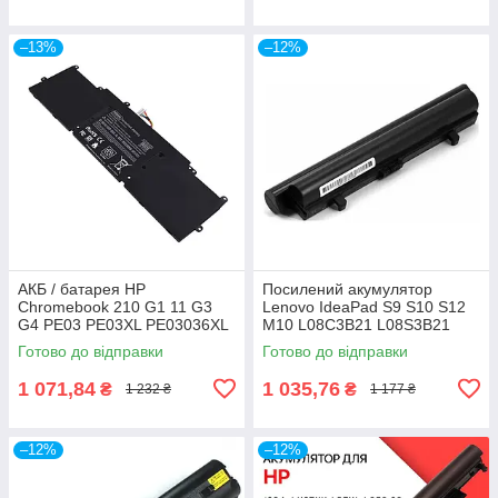
–13%
–12%
АКБ / батарея HP
Посилений акумулятор
Chromebook 210 G1 11 G3
Lenovo IdeaPad S9 S10 S12
G4 PE03 PE03XL PE03036XL
M10 L08C3B21 L08S3B21
HSTNN-PB6J HSTNN-LB6M
L08S6Y21 42T4591 45K1274
Готово до відправки
Готово до відправки
767068-005 766801-421
45K2176 51J0399
1 071,84
1 035,76
₴
₴
1 232 ₴
1 177 ₴
–12%
–12%