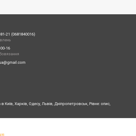
-81-21
0681840016
влень
-00-16
обовязання
.ua@gmail.com
 Київ, Харків, Одесу, Львів, Дніпропетровськ, Рівне: опис,
сті