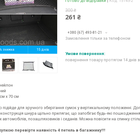
Готово до відправки
Код:
15145-2
300 ₴
261 ₴
+380 (67) 493-81-21
Замовлення тільки за телефоном
%
15 днів
повернення товару протягом 14 днів
з
 нейлон
ний
см x 70 см
 підійде для зручного зберігання сумок у вертикальному положенні. До
 конструкція шнура щільно прилягає, що запобігає будь-які пошкодженн
 автомобілів, позашляховиків і седанів. Можна повісити на спинку стільця
упкою перевірте наявність 4 петель в багажнику!!!