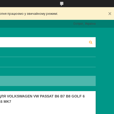
серпня працюємо у звичайному режимі.
Острог, Україна
ЛЯ VOLKSWAGEN VW PASSAT B6 B7 B8 GOLF 6
K6 MK7