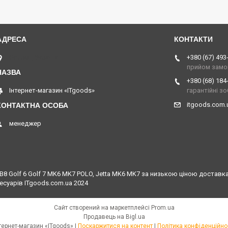
Острог, Україна
+380 (67) 493
прийом замо
+380 (68) 184
Інтернет-магазин «ITgoods»
гарантійні з
itgoods.com
менеджер
 Golf 6 Golf 7 MK6 MK7 POLO, Jetta MK6 MK7 за низькою ціною доставка в
есуарів ITgoods.com.ua 2024
Сайт створений на маркетплейсі
Prom.ua
Продавець на Bigl.ua
Інтернет-магазин «ITgoods» |
Поскаржитися на контент
|
Політика конфіденційно