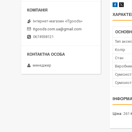
ХАРАКТЕ
Інтернет-магазин «ITgoods»
itgoods.com.ua@gmail.com
ОСНОВН
0674938121
Тип аксе
Колір
Стан
менеджер
Виробни
Сумісніс
Сумісніс
ІНФОРМА
Ціна:
261 