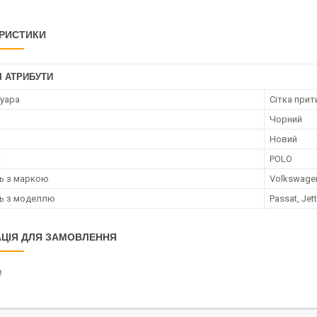
РИСТИКИ
І АТРИБУТИ
суара
Сітка прит
Чорний
Новий
к
POLO
ть з маркою
Volkswage
ть з моделлю
Passat, Jet
ЦІЯ ДЛЯ ЗАМОВЛЕННЯ
₴