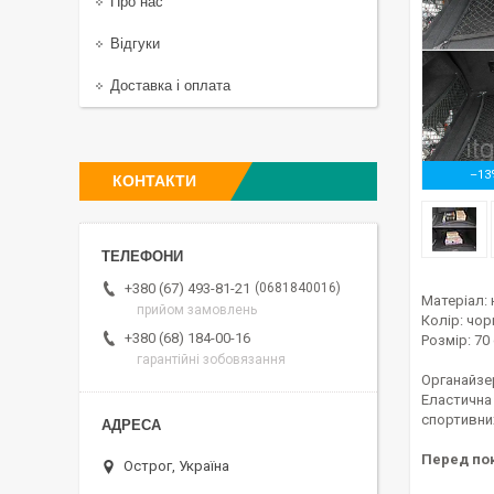
Про нас
Відгуки
Доставка і оплата
–13
КОНТАКТИ
0681840016
+380 (67) 493-81-21
Матеріал:
прийом замовлень
Колір: чор
+380 (68) 184-00-16
Розмір: 70 
гарантійні зобовязання
Органайзер
Еластична
спортивних
Перед пок
Острог, Україна