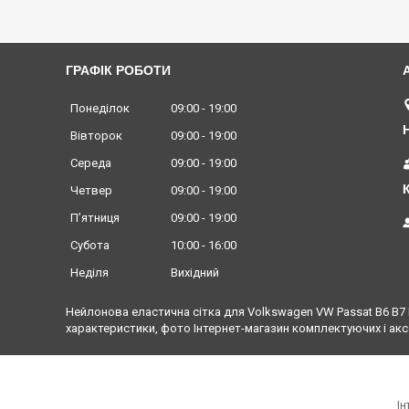
ГРАФІК РОБОТИ
Понеділок
09:00
19:00
Вівторок
09:00
19:00
Середа
09:00
19:00
Четвер
09:00
19:00
Пʼятниця
09:00
19:00
Субота
10:00
16:00
Неділя
Вихідний
Нейлонова еластична сітка для Volkswagen VW Passat B6 B7 B8
характеристики, фото Інтернет-магазин комплектуючих і акс