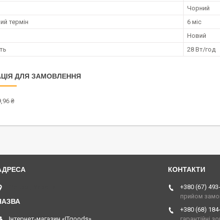
Чорний
ий термін
6 міс
Новий
ть
28 Вт/год
ЦІЯ ДЛЯ ЗАМОВЛЕННЯ
,96 ₴
Острог, Україна
+380 (67) 493
прийом замо
+380 (68) 184
Інтернет-магазин «ITgoods»
гарантійні з