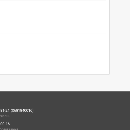
-81-21
0681840016
влень
-00-16
обовязання