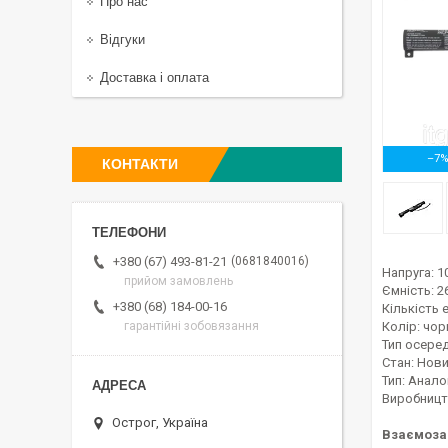
Про нас
Відгуки
Доставка і оплата
–7
КОНТАКТИ
0681840016
+380 (67) 493-81-21
Напруга: 1
прийом замовлень
Ємність: 
+380 (68) 184-00-16
Кількість 
Колір: чор
гарантійні зобовязання
Тип осередк
Стан: Нов
Тип: Анало
Виробницт
Острог, Україна
Взаємоза