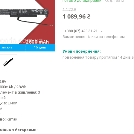
Готово до відправки
Код:
15512
1 172 ₴
1 089,96 ₴
+380 (67) 493-81-21
Замовлення тільки за телефоном
%
15 днів
повернення товару протягом 14 днів
з
0.8V
2600mAh / 28Wh
елементів живлення: 3
ний
ів: Li-ion
ий
г
во: Китай
мінна з батареями: