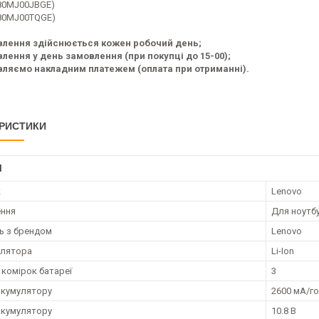
(80MJ00JBGE)
(80MJ00TQGE)
влення здійснюється кожен робочий день;
лення у день замовлення (при покупці до 15-00);
ляємо накладним платежем (оплата при отриманні).
РИСТИКИ
І
к
Lenovo
ення
Для ноутб
ть з брендом
Lenovo
улятора
Li-Ion
 комірок батареї
3
акумулятору
2600 мА/г
акумулятору
10.8 В