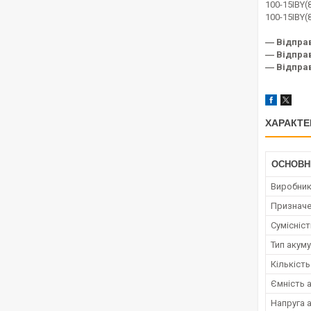
100-15IBY
100-15IBY
― Відпра
― Відправ
― Відправ
ХАРАКТЕ
ОСНОВН
Виробни
Признач
Сумісніс
Тип акум
Кількість
Ємність 
Напруга 