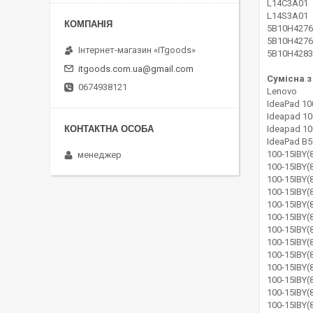
L14C3A01
L14S3A01
5B10H4276
5B10H4276
Інтернет-магазин «ITgoods»
5B10H4283
itgoods.com.ua@gmail.com
Сумісна з
0674938121
Lenovo
IdeaPad 10
Ideapad 10
Ideapad 10
IdeaPad B5
100-15IBY(
менеджер
100-15IBY
100-15IBY
100-15IBY
100-15IBY
100-15IBY
100-15IBY
100-15IBY
100-15IBY
100-15IBY
100-15IBY
100-15IBY
100-15IBY