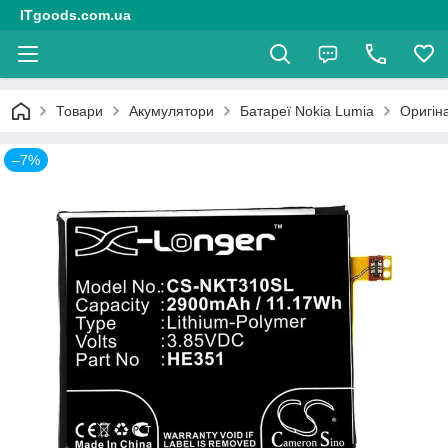
ITgoods.com.ua
Товари
Акумулятори
Батареї Nokia Lumia
Оригін
–7%