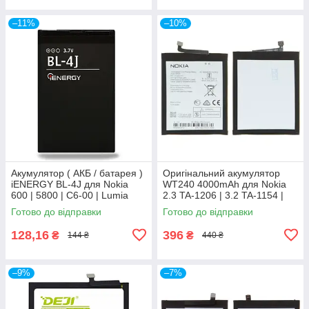
–11%
–10%
Акумулятор ( АКБ / батарея )
Оригінальний акумулятор
iENERGY BL-4J для Nokia
WT240 4000mAh для Nokia
600 | 5800 | C6-00 | Lumia
2.3 TA-1206 | 3.2 TA-1154 |
620 1000mAh
5.3 TA-1223, TA-1227, TA-
Готово до відправки
Готово до відправки
1229
128,16
396
₴
₴
144 ₴
440 ₴
–9%
–7%