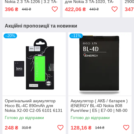
Nokia 2.3 TA-1206 | 3.2 TA-
для Nokia 3 TA-1020, TA-
2900
1154 | 5.3 TA-1223, TA-
1028, TA-1032, TA-1038,
1044
396
422,06
347
₴
₴
440 ₴
449 ₴
1227, TA-1229
Original (PRC)
1075
Акційні пропозиції та новинки
–20%
–11%
Оригінальний акумулятор
Акумулятор ( АКБ / батарея )
Hoco BL-4C 890mAh для
iENERGY BL-4D Nokia 808
Nokia X2-00 C2-05 6101 6131
PureView | E5 | E7-00 | N8-00
6170 6260 6300 6700 7200
| N97 Mini 1000mAh
Готово до відправки
Готово до відправки
7270 7610
248
128,16
₴
₴
310 ₴
144 ₴