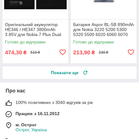
Оригінальний акумулятор
Батарея Aspor BL-5B 890mAh
HE346 / HE347 3800mAh
для Nokia 3220 5200 5300
3.85V для Nokia 7 Plus Dual
5320 5500 6020 6060 6070
Sim TA-1055, TA-1046, TA-
6120c 6121c 6080 7260 7360
Готово до відправки
Готово до відправки
1062
N80
474,30
213,90
₴
₴
510 ₴
230 ₴
Показати ще
Про нас
100% позитивних з 3040 відгуків за рік
Працює з 16.11.2012
м. Острог
Острог, Україна