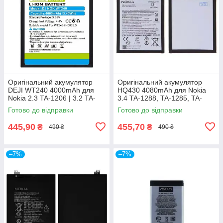
Оригінальний акумулятор
Оригінальний акумулятор
DEJI WT240 4000mAh для
HQ430 4080mAh для Nokia
Nokia 2.3 TA-1206 | 3.2 TA-
3.4 TA-1288, TA-1285, TA-
1154 | 5.3 TA-1223, TA-1227,
1283 / 5.4 TA-1333, TA-1340,
Готово до відправки
Готово до відправки
TA-1229
TA-1337
445,90
455,70
₴
₴
490 ₴
490 ₴
–7%
–7%