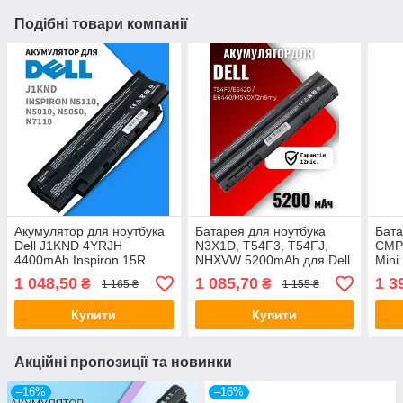
Подібні товари компанії
Акумулятор для ноутбука
Батарея для ноутбука
Бата
Dell J1KND 4YRJH
N3X1D, T54F3, T54FJ,
CMP3
4400mAh Inspiron 15R
NHXVW 5200mAh для Dell
Mini
N5010 M501R N5110 17R
Inspiron 5420 5425 5520
101
1 048,50
1 085,70
1 3
₴
₴
1 165 ₴
1 155 ₴
N7010 N7110
5720 7420 7520 7720
8PY
Купити
Купити
Акційні пропозиції та новинки
–16%
–16%