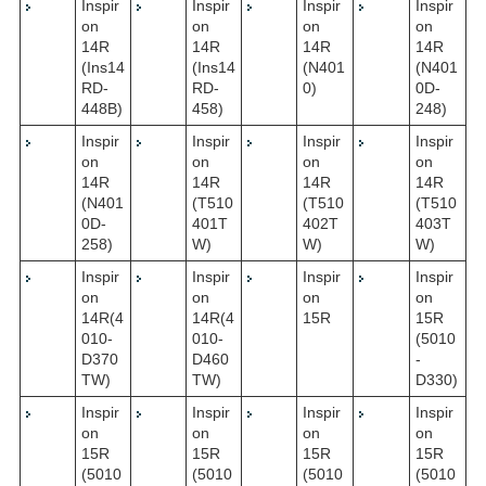
Inspir
Inspir
Inspir
Inspir
on
on
on
on
14R
14R
14R
14R
(Ins14
(Ins14
(N401
(N401
RD-
RD-
0)
0D-
448B)
458)
248)
Inspir
Inspir
Inspir
Inspir
on
on
on
on
14R
14R
14R
14R
(N401
(T510
(T510
(T510
0D-
401T
402T
403T
258)
W)
W)
W)
Inspir
Inspir
Inspir
Inspir
on
on
on
on
14R(4
14R(4
15R
15R
010-
010-
(5010
D370
D460
-
TW)
TW)
D330)
Inspir
Inspir
Inspir
Inspir
on
on
on
on
15R
15R
15R
15R
(5010
(5010
(5010
(5010