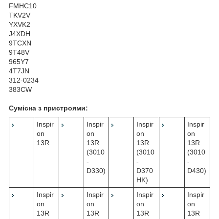
FMHC10
TKV2V
YXVK2
J4XDH
9TCXN
9T48V
965Y7
4T7JN
312-0234
383CW
Сумісна з пристроями:
Inspir
Inspir
Inspir
Inspir
on
on
on
on
13R
13R
13R
13R
(3010
(3010
(3010
-
-
-
D330)
D370
D430)
HK)
Inspir
Inspir
Inspir
Inspir
on
on
on
on
13R
13R
13R
13R