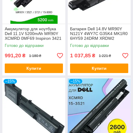
Аккумулятор для ноутбука
Батарея Dell 14.8V MR90Y
Dell 11.1V 5200mAh MR90Y
N121Y 4WY7C G35K4 MK1R0
XCMRD 0MF69 Inspiron 3421
6HY59 24DRM XRDW2
3721 5421 3521 5521 5537
Inspiron 3421 3437 3521 3537
Готово до відправки
Готово до відправки
15-3521
3721 5421 5521
991,20
1 037,85
₴
₴
1 180 ₴
1 221 ₴
Купити
Купити
–15%
–15%