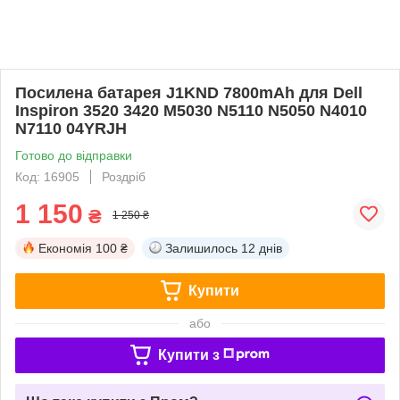
Посилена батарея J1KND 7800mAh для Dell
Inspiron 3520 3420 M5030 N5110 N5050 N4010
N7110 04YRJH
Готово до відправки
Код: 16905
Роздріб
1 150
₴
1 250 ₴
Економія
100 ₴
Залишилось
12 днів
Купити
або
Купити з