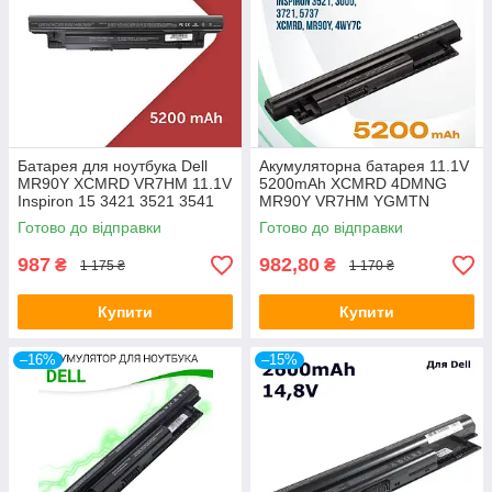
Батарея для ноутбука Dell
Акумуляторна батарея 11.1V
MR90Y XCMRD VR7HM 11.1V
5200mAh XCMRD 4DMNG
Inspiron 15 3421 3521 3541
MR90Y VR7HM YGMTN
3542 3543 3721 5521 5421
G019Y Dell Inspirion 3437
Готово до відправки
Готово до відправки
5721
3521 3537 3542
987
982,80
₴
₴
1 175 ₴
1 170 ₴
Купити
Купити
–16%
–15%