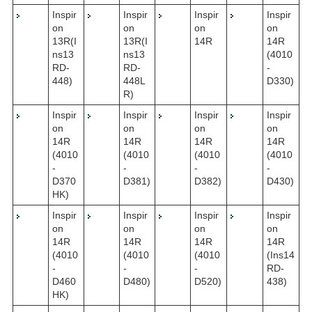
Inspir
Inspir
Inspir
Inspir
on
on
on
on
13R(I
13R(I
14R
14R
ns13
ns13
(4010
RD-
RD-
-
448)
448L
D330)
R)
Inspir
Inspir
Inspir
Inspir
on
on
on
on
14R
14R
14R
14R
(4010
(4010
(4010
(4010
-
-
-
-
D370
D381)
D382)
D430)
HK)
Inspir
Inspir
Inspir
Inspir
on
on
on
on
14R
14R
14R
14R
(4010
(4010
(4010
(Ins14
-
-
-
RD-
D460
D480)
D520)
438)
HK)