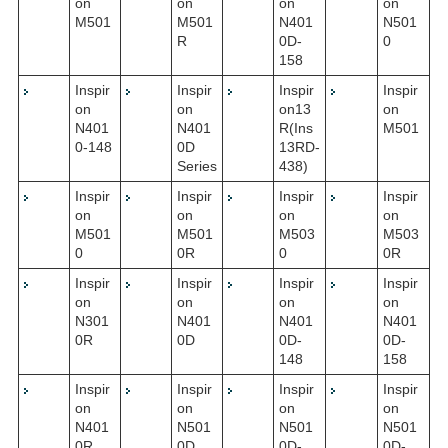
on
on
on
on
M501
M501
N401
N501
R
0D-
0
158
Inspir
Inspir
Inspir
Inspir
on
on
on13
on
N401
N401
R(Ins
M501
0-148
0D
13RD-
Series
438)
Inspir
Inspir
Inspir
Inspir
on
on
on
on
M501
M501
M503
M503
0
0R
0
0R
Inspir
Inspir
Inspir
Inspir
on
on
on
on
N301
N401
N401
N401
0R
0D
0D-
0D-
148
158
Inspir
Inspir
Inspir
Inspir
on
on
on
on
N401
N501
N501
N501
0R
0D
0D-
0D-