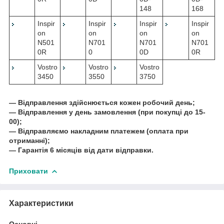
148
168
Inspir
Inspir
Inspir
Inspir
on
on
on
on
N501
N701
N701
N701
0R
0
0D
0R
Vostro
Vostro
Vostro
3450
3550
3750
― Відправлення здійснюється кожен робочий день;
― Відправлення у день замовлення (при покупці до 15-
00);
― Відправляємо накладним платежем (оплата при
отриманні);
― Гарантія 6 місяців від дати відправки.
Приховати
Характеристики
Основні