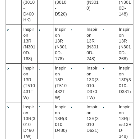
(3010
(3010
(N301
(N301
-
-
0)
0D-
D460
D520)
148)
HK)
Inspir
Inspir
Inspir
Inspir
on
on
on
on
13R
13R
13R
13R
(N301
(N301
(N301
(N301
0D-
0D-
0D-
0D-
168)
178)
248)
268)
Inspir
Inspir
Inspir
Inspir
on
on
on
on
13R
13R
13R(3
13R(3
(T510
(T510
010-
010-
431T
432T
D370
D381)
W)
W)
TW)
Inspir
Inspir
Inspir
Inspir
on
on
on
on
13R(3
13R(3
13R(3
13R(I
010-
010-
010-
ns13R
D460
D480)
D621)
D-
TW)
348)