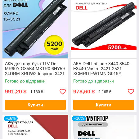
АКБ для ноутбука 11V Dell
АКБ Dell Latitude 3440 3540
MR90Y G35K4 MK1R0 6HY59
E3440 Vostro 2421 2521
24DRM XRDW2 Inspiron 3421
XCMRD FW1MN G019Y
3437 3521 3537 3721 5421
4DMNG 0MF69 T1G4M
Готово до відправки
Готово до відправки
5521 5537
W6XNM 6K73M 6 Cell 11.1V
991,20
978,60
₴
₴
1 180 ₴
1 165 ₴
Купити
Купити
–16%
–16%