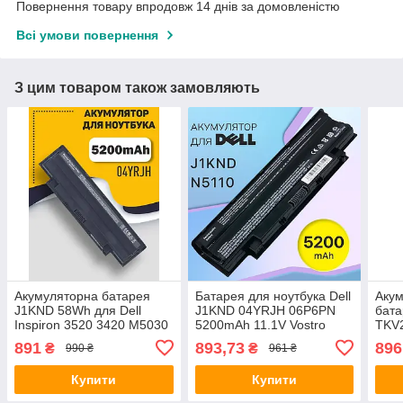
Повернення товару впродовж 14 днів за домовленістю
Всі умови повернення
З цим товаром також замовляють
Акумуляторна батарея
Батарея для ноутбука Dell
Акум
J1KND 58Wh для Dell
J1KND 04YRJH 06P6PN
бата
Inspiron 3520 3420 M5030
5200mAh 11.1V Vostro
TKV2
N5110 N5050 N4010
3550 3555 3750 1440 1450
13R
891
893,73
896
₴
₴
990 ₴
961 ₴
N7110 04YRJH
1540 1550 3750
N40
N50
Купити
Купити