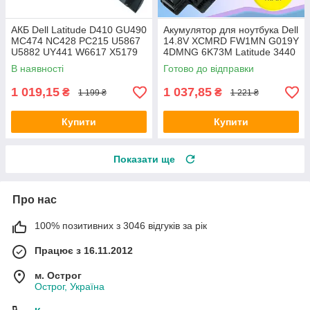
АКБ Dell Latitude D410 GU490
Акумулятор для ноутбука Dell
MC474 NC428 PC215 U5867
14.8V XCMRD FW1MN G019Y
U5882 UY441 W6617 X5179
4DMNG 6K73M Latitude 3440
X5308 X5332 Y5179 Y5180
3540 E3440 Vostro 2421 2521
В наявності
Готово до відправки
Y6142
1 019,15
1 037,85
₴
₴
1 199 ₴
1 221 ₴
Купити
Купити
Показати ще
Про нас
100% позитивних з 3046 відгуків за рік
Працює з 16.11.2012
м. Острог
Острог, Україна