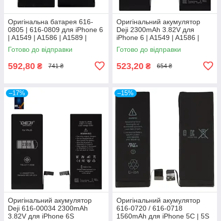
Оригінальна батарея 616-
Оригінальний акумулятор
0805 | 616-0809 для iPhone 6
Deji 2300mAh 3.82V для
| A1549 | A1586 | A1589 |
iPhone 6 | A1549 | A1586 |
A1522 | A1524 | A1593
A1589 | A1522 | A1524 |
Готово до відправки
Готово до відправки
1810mAh
A1593
592,80
523,20
₴
₴
741 ₴
654 ₴
–17%
–15%
Оригінальний акумулятор
Оригінальний акумулятор
Deji 616-00034 2300mAh
616-0720 / 616-0718
3.82V для iPhone 6S
1560mAh для iPhone 5C | 5S