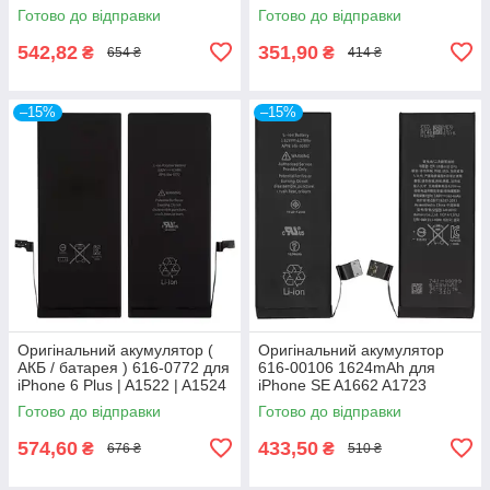
1715mAh A1633 / A1688 /
A1453 A1457 A1518 A1528
Готово до відправки
Готово до відправки
A1691 / A1700
original IC
542,82
351,90
₴
₴
654 ₴
414 ₴
–15%
–15%
Оригінальний акумулятор (
Оригінальний акумулятор
АКБ / батарея ) 616-0772 для
616-00106 1624mAh для
iPhone 6 Plus | A1522 | A1524
iPhone SE A1662 A1723
2915mAh
A1724 original IC
Готово до відправки
Готово до відправки
574,60
433,50
₴
₴
676 ₴
510 ₴