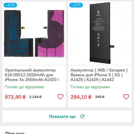
–15%
–15%
Оригінальний акумулятор
Акумулятор ( АКБ / батарея )
616-00512 2658mAh для
Baseus для iPhone 5 | 5G |
iPhone Xs 2658mAh A1920 /
A1428 | A1429 | A1442
A2097 / A2098 / A2100 original
1440mAh
Готово до відправки
Готово до відправки
IC
972,40
294,10
₴
₴
1 144 ₴
346 ₴
Показати ще
Про нас