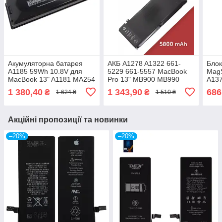
Акумуляторна батарея
АКБ A1278 A1322 661-
Блок
A1185 59Wh 10.8V для
5229 661-5557 MacBook
MagS
MacBook 13" A1181 MA254
Pro 13" MB900 MB990
A137
MA255 MA472 MA700
MB991 MC700 MC374
A137
1 380,40
1 343,90
686
₴
₴
1 624 ₴
1 510 ₴
MA701 MA699 MC374
MC724 MD101 MD212
Air 
MB881
MD313
Акційні пропозиції та новинки
–20%
–20%