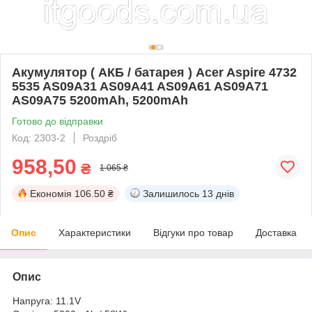
Акумулятор ( АКБ / батарея ) Acer Aspire 4732
5535 AS09A31 AS09A41 AS09A61 AS09A71
AS09A75 5200mAh, 5200mAh
Готово до відправки
Код: 2303-2
Роздріб
958,50
₴
1 065 ₴
Економія
106.50 ₴
Залишилось
13 днів
Опис
Характеристики
Відгуки про товар
Доставка
Опис
Напруга: 11.1V