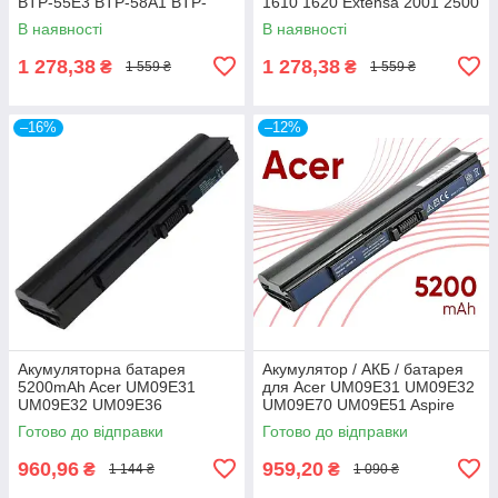
BTP-55E3 BTP-58A1 BTP-
1610 1620 Extensa 2001 2500
59A1 BTP-60A1 BTP-84A1
TravelMate 2000 2502 2600
В наявності
В наявності
BTP-85A1
1 278,38
1 278,38
₴
₴
1 559 ₴
1 559 ₴
–16%
–12%
Акумуляторна батарея
Акумулятор / АКБ / батарея
5200mAh Acer UM09E31
для Acer UM09E31 UM09E32
UM09E32 UM09E36
UM09E70 UM09E51 Aspire
UM09E51 UM09E56
1410 1810TZ One 200 752H
Готово до відправки
Готово до відправки
UM09E71 UM09E75
521H 752H
UM09E78 1410 1810T
960,96
959,20
₴
₴
1 144 ₴
1 090 ₴