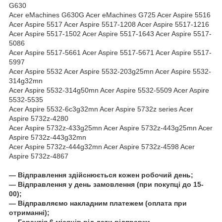
G630
Acer eMachines G630G Acer eMachines G725 Acer Aspire 5516
Acer Aspire 5517 Acer Aspire 5517-1208 Acer Aspire 5517-1216
Acer Aspire 5517-1502 Acer Aspire 5517-1643 Acer Aspire 5517-
5086
Acer Aspire 5517-5661 Acer Aspire 5517-5671 Acer Aspire 5517-
5997
Acer Aspire 5532 Acer Aspire 5532-203g25mn Acer Aspire 5532-
314g32mn
Acer Aspire 5532-314g50mn Acer Aspire 5532-5509 Acer Aspire
5532-5535
Acer Aspire 5532-6c3g32mn Acer Aspire 5732z series Acer
Aspire 5732z-4280
Acer Aspire 5732z-433g25mn Acer Aspire 5732z-443g25mn Acer
Aspire 5732z-443g32mn
Acer Aspire 5732z-444g32mn Acer Aspire 5732z-4598 Acer
Aspire 5732z-4867
― Відправлення здійснюється кожен робочий день;
― Відправлення у день замовлення (при покупці до 15-
00);
― Відправляємо накладним платежем (оплата при
отриманні);
― Гарантія 6 місяців від дати відправки.