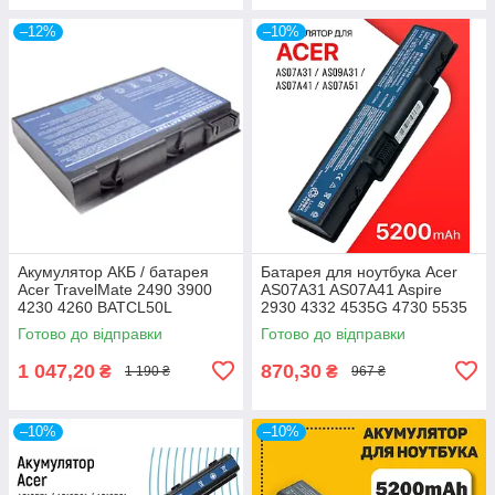
–12%
–10%
Акумулятор АКБ / батарея
Батарея для ноутбука Acer
Acer TravelMate 2490 3900
AS07A31 AS07A41 Aspire
4230 4260 BATCL50L
2930 4332 4535G 4730 5535
BATCL50L4 BATCL50L6
5536 5735Z AS5740
Готово до відправки
Готово до відправки
BATBL50L4 5200mAh
1 047,20
870,30
₴
₴
1 190 ₴
967 ₴
–10%
–10%