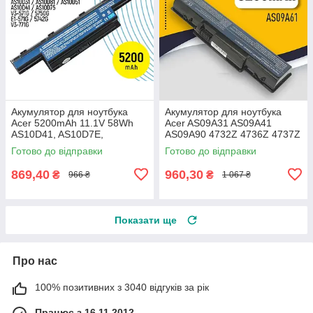
Акумулятор для ноутбука
Акумулятор для ноутбука
Acer 5200mAh 11.1V 58Wh
Acer AS09A31 AS09A41
AS10D41, AS10D7E,
AS09A90 4732Z 4736Z 4737Z
AS10D73, Aspire E1-531 V3-
4535G D525 D725 5517
Готово до відправки
Готово до відправки
551 V3-571 5750G
5732z G630, 5200mAh
869,40
960,30
₴
₴
966 ₴
1 067 ₴
Показати ще
Про нас
100% позитивних з 3040 відгуків за рік
Працює з 16.11.2012