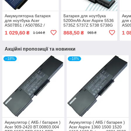
Аккумуляторна батарея
Батарея для ноутбука
Акум
для ноутбука Acer
5200mAh Acer Aspire 5536
для 
AS07B51 / AS07B52 /
5735Z 5737Z 5738 5738G
AS0
AS07B71 / AS07B72
5738Z 5738ZG 5740
Easy
1 029,60
868,50
1 0
₴
₴
1 144 ₴
965 ₴
5200mA (LG/ SAMSUNG/
AS07A31 AS07A41
AS0
SANYO)
AS07A42
Акційні пропозиції та новинки
–18%
–18%
Акумулятор ( АКБ / батарея )
Акумулятор ( АКБ / батарея )
Acer 909-2420 BT.00803.004
Acer Aspire 1360 1500 1520