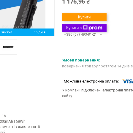
1 176,96 ₴
Купити
Купити з
%
15 днів
+380 (67) 493-81-21
повернення товару протягом 14 днів
з
У компанії підключені електронні пла
сайту.
1.1V
5200mAh | 58Wh
елементів живлення: 6
ний