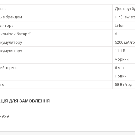
ення
Для ноутб
ть з брендом
HP (Hewlet
улятора
Li-Ion
 комірок батареї
6
акумулятору
5200 мА/г
акумулятору
11.1 В
Чорний
ий термін
6 міс
Новий
ть
58 Вт/год
ЦІЯ ДЛЯ ЗАМОВЛЕННЯ
,96 ₴