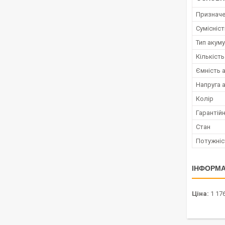
Признач
Сумісніс
Тип акум
Кількість
Ємність 
Напруга 
Колір
Гарантійн
Стан
Потужніс
ІНФОРМА
Ціна:
1 176