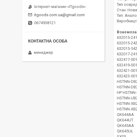
Тип осередк
Інтернет-магазин «ITgoods»
Стан: Нов
itgoods.com.ua@gmail.com
Тип: Анало
Виробницт
0674938121
Взаємоза
632015-24
632015-24
632015-54
менеджер
632017-24
632417-00
632419-00
632421-00
632423-00
HSTNN-DB
HSTNN-DB
HP HSTNN
HSTNN-UB
HSTNN-XB
HSTNN-XB
QK644AA
QK644UT
QK645AA
QK645UL
SX03