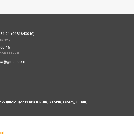
-81-21
0681840016
влень
-00-16
обовязання
.ua@gmail.com
ю ціною доставка в Київ, Харків, Одесу, Львів,
сті