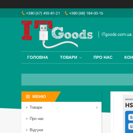
+380 (67) 493-81-21
+380 (68) 184-00-16
ITgoods.com.ua
ГОЛОВНА
ТОВАРИ
ПРО НАС
КОН
Товари
Про нас
Відгуки