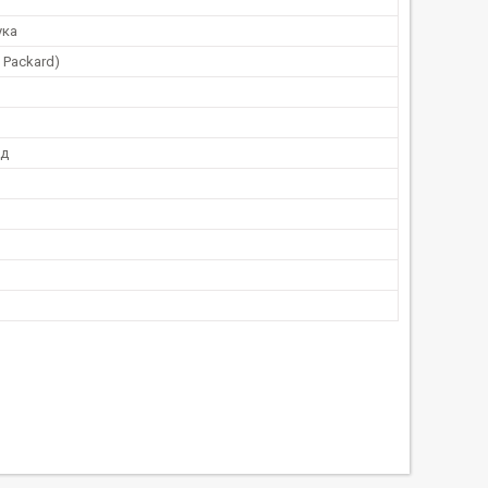
ука
t Packard)
од