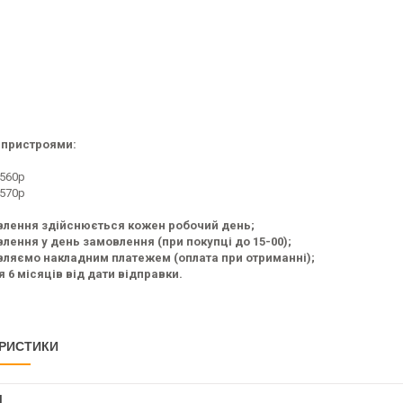
 пристроями:
2560p
2570p
влення здійснюється кожен робочий день;
лення у день замовлення (при покупці до 15-00);
ляємо накладним платежем (оплата при отриманні);
я 6 місяців від дати відправки.
РИСТИКИ
І