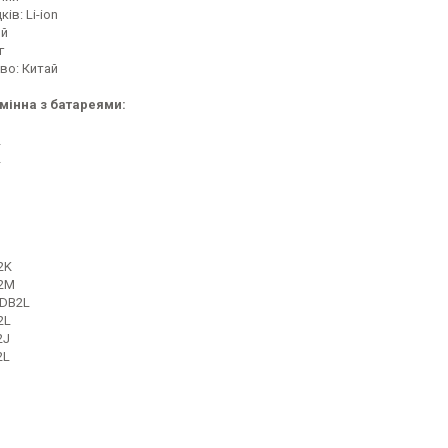
ів: Li-ion
ий
г
во: Китай
мінна з батареями:
1
2
2
1
1
1
1
1
2K
2M
-DB2L
2L
2J
2L