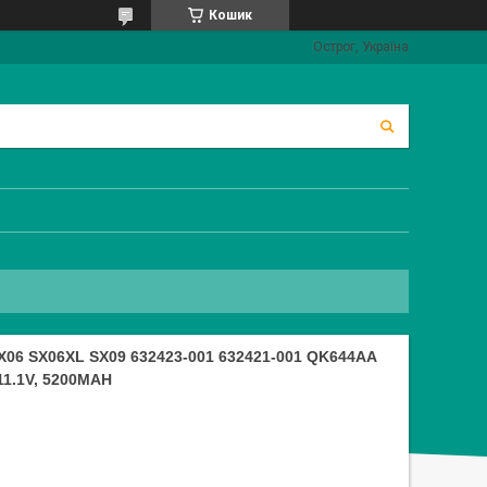
Кошик
Острог, Україна
6 SX06XL SX09 632423-001 632421-001 QK644AA
11.1V, 5200MAH