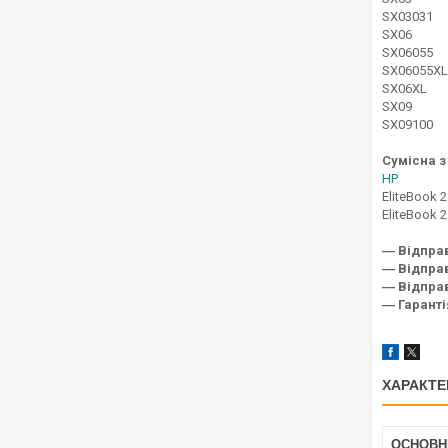
SX03031
SX06
SX06055
SX06055XL
SX06XL
SX09
SX09100
Сумісна з
HP
EliteBook 
EliteBook 
― Відпра
― Відправ
― Відправ
― Гаранті
ХАРАКТЕ
ОСНОВН