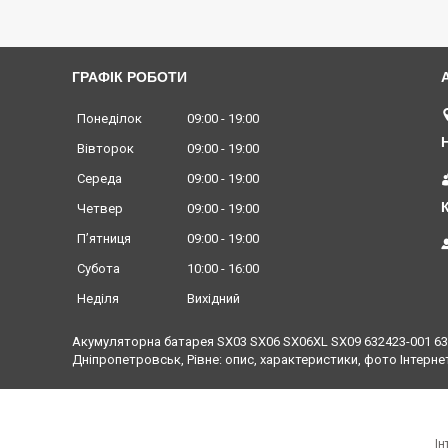
ГРАФІК РОБОТИ
Понеділок
09:00
19:00
Вівторок
09:00
19:00
Середа
09:00
19:00
Четвер
09:00
19:00
Пʼятниця
09:00
19:00
Субота
10:00
16:00
Неділя
Вихідний
Акумуляторна батарея SX03 SX06 SX06XL SX09 632423-001 6324
Дніпропетровськ, Рівне: опис, характеристики, фото Інтерне