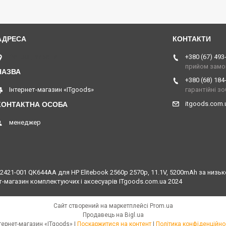
Острог, Україна
+380 (67) 493
прийом замо
+380 (68) 184
Інтернет-магазин «ITgoods»
гарантійні з
itgoods.com
менеджер
21-001 QK644AA для HP Elitebook 2560p 2570p, 11.1V, 5200mAh за низько
т-магазин комплектуючих і аксесуарів ITgoods.com.ua 2024
Сайт створений на маркетплейсі
Prom.ua
Продавець на Bigl.ua
Інтернет-магазин «ITgoods» |
Поскаржитися на контент
|
Політика конфіденційно