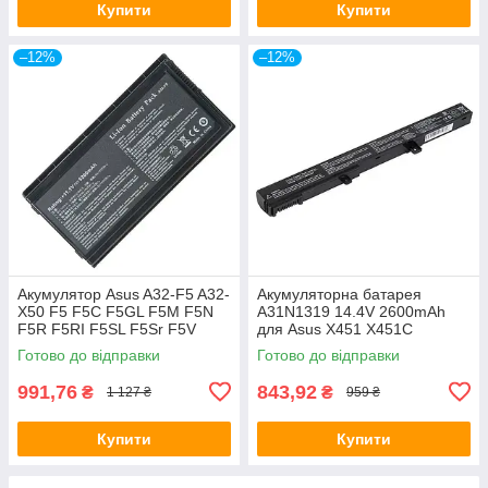
Купити
Купити
–12%
–12%
Акумулятор Asus A32-F5 A32-
Акумуляторна батарея
X50 F5 F5C F5GL F5M F5N
A31N1319 14.4V 2600mAh
F5R F5RI F5SL F5Sr F5V
для Asus X451 X451C
F5VI F5VL F5Z
X451CA X551 X551CA X551C
Готово до відправки
Готово до відправки
A31LJ91 A41N1308
991,76
843,92
₴
₴
1 127 ₴
959 ₴
Купити
Купити