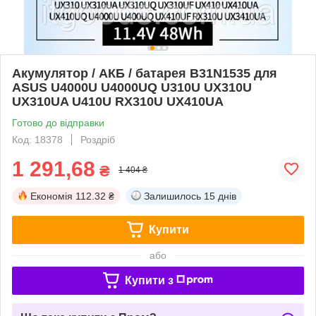
Акумулятор / АКБ / батарея B31N1535 для
ASUS U4000U U4000UQ U310U UX310U
UX310UA U410U RX310U UX410UA
Готово до відправки
Код: 18378
Роздріб
1 291,68
₴
1 404 ₴
Економія
112.32 ₴
Залишилось
15 днів
Купити
або
Купити з