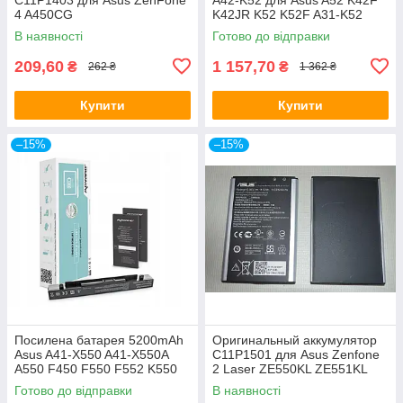
4 A450CG
K42JR K52 K52F A31-K52
A32-K52 A41-K52
В наявності
Готово до відправки
90NXM1B2000Y
209,60
1 157,70
₴
₴
262 ₴
1 362 ₴
Купити
Купити
–15%
–15%
Посилена батарея 5200mAh
Оригинальный аккумулятор
Asus A41-X550 A41-X550A
C11P1501 для Asus Zenfone
A550 F450 F550 F552 K550
2 Laser ZE550KL ZE551KL
P450 P550 R409 R510 X450
ZE601KL | Zenfone Selfie
Готово до відправки
В наявності
X550CA
ZD551KL