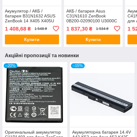
Акумулятор / АКБ /
АКБ / батарея Asus
Акум
батарея B31N1632 ASUS
C31N1610 ZenBook
C41
ZenBook 14 X405 X405U
0B200-02090100 U3000C
для 
X405UA 3ICP5/57/81
UX330CA UX330UA
UX5
1 408,68
1 837,30
1 5
₴
₴
1 548 ₴
1 934 ₴
X405UQ S4000 S4000U
UX330UA-1A UX330UA-1B
UX5
32Wh
UX330UA-1C
Q53
Купити
Купити
Акційні пропозиції та новинки
–20%
–15%
Оригинальный аккумулятор
Акумуляторна батарея 14.4V
C11P1403 для Asus ZenFone
A42-K52 для Asus A52 K42F