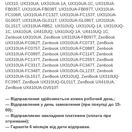
UX310, UX310UA, UX310UA-1A, UX310UA-1C, UX310UA-
FB035T, UX310UA-FB038T, UX310UA-FB097T, UX310UA-
FC106R, UX310UA-FC132T, UX310UA-FC153T, UX310UA-
GL003T, UX310UA-GL011T, UX310UA-GL085T, UX310UA-
GL151T, UX310UA-RB52, UX310UQ, UX310UQ-1A, UX310UQ-
1C, UX410UA, UX410UQ, UX410UQ-1A, UX410UQ-1C,
Zenbook UX310UA, ZenBook UX310UA-FB097T, ZenBook
UX310UA-FC062T, Zenbook UX310UA-FC073T, ZenBook
UX310UA-FC075T, Zenbook UX310UA-FC088T, Zenbook
UX310UA-FC089T, Zenbook UX310UA-FC114T, Zenbook
UX310UA-FC137T, Zenbook UX310UA-FC255T, ZenBook
UX310UA-FC331T, Zenbook UX310UA-FC347T, Zenbook
UX310UA-FC348T, Zenbook UX310UA-GL123T, Zenbook
UX310UA-GL151T, ZenBook UX310UQ, ZenBook UX310UQ-
FC396T, ZenBook UX310UQ-GL011T, ZenBook UX410UA,
ZenBook UX410UA-GV010T
― Відправлення здійснюється кожен робочий день;
― Відправлення у день замовлення (при покупці до 15-
00);
― Відправляємо накладним платежем (оплата при
отриманні);
― Гарантія 6 місяців від дати відправки.