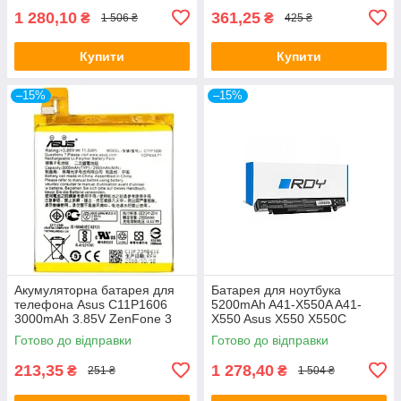
1 280,10
361,25
₴
₴
1 506 ₴
425 ₴
Купити
Купити
–15%
–15%
Акумуляторна батарея для
Батарея для ноутбука
телефона Asus C11P1606
5200mAh A41-X550A A41-
3000mAh 3.85V ZenFone 3
X550 Asus X550 X550C
Laser ZC551KL
X550CC X550D X550V X450C
Готово до відправки
Готово до відправки
X450CA X450E
213,35
1 278,40
₴
₴
251 ₴
1 504 ₴