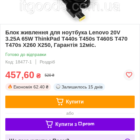
Блок живлення для ноутбука Lenovo 20V
3.25A 65W ThinkPad T440s T450s T460S T470
T470s X260 X250, Гарантія 12міс.
Готово до відправки
Код: 18477-1
Роздріб
457,60
₴
520 ₴
Економія
62.40 ₴
Залишилось
15 днів
Купити
або
Купити з