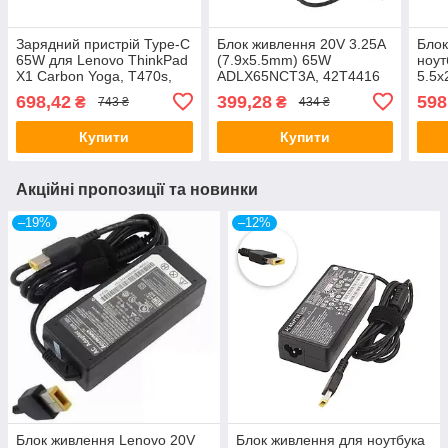
Зарядний пристрій Type-C
Блок живлення 20V 3.25A
Блок
65W для Lenovo ThinkPad
(7.9x5.5mm) 65W
ноут
X1 Carbon Yoga, T470s,
ADLX65NCT3A, 42T4416
5.5
T480s, T490, T570, T580,
для Lenovo ThinkPad X230
P702
698,42
399,28
598
₴
₴
743 ₴
434 ₴
E490s, E580
X220 T420 T430s T420s
S752
U90
Купити
Купити
Акційні пропозиції та новинки
–19%
–12%
Блок живлення Lenovo 20V
Блок живлення для ноутбука