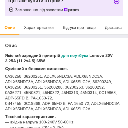
Що таке купити з Пром?
Замовлення під захистом
Опис
Характеристики
Відгуки про товар
Доставка
Опис
Якісний зарядний пристрій
для ноутбука
Lenovo 20V
3.25A (11.2x4.5) 65W
Cумісний з блоками живлення:
0A36258, 36200251, ADLX65NLC3A, ADLX65NDC3A,
ADLX65NDT3A, ADLX65NDC3, ADLX65SLC2A, 36200249,
0A36258, 36200251, 36200288, 36200253, 36200292,
0A36271, 45N0321, 45N0322, 45N0313, 45N0314, 0C19868,
ADP-65FD B, PA-1650-72,
0B47455, 0C19868, ADP-65FD B, PA-1650-72, ADLX65NDC3A,
ADLX65NDT3A, ADLX65NDC3, ADLX65SLC2A
Технічні характеристики:
― вхідна напруга 100-240V 50-60Hz
― вихідне напруга 20V ~ 3.25A