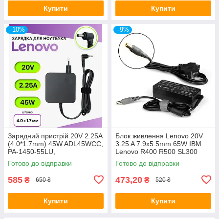
Купити
Купити
–10%
–9%
Зарядний пристрій 20V 2.25A
Блок живлення Lenovo 20V
(4.0*1.7mm) 45W ADL45WCC,
3.25 A 7.9x5.5mm 65W IBM
PA-1450-55LU,
Lenovo R400 R500 SL300
ADLX45NCC3A для Lenovo
SL400 SL500 T410 T410s
Готово до відправки
Готово до відправки
Yoga 310 510 710
T510 SL410 SL510
585
473,20
₴
₴
650 ₴
520 ₴
Купити
Купити