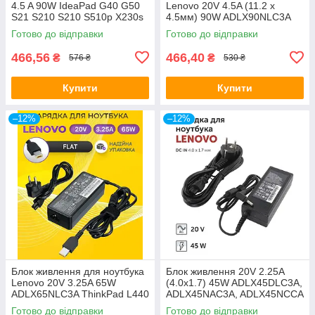
4.5 A 90W IdeaPad G40 G50
Lenovo 20V 4.5A (11.2 x
S21 S210 S210 S510p X230s
4.5мм) 90W ADLX90NLC3A
X240 X240s T540p W540
ThinkPad L440, L540, W540,
Готово до відправки
Готово до відправки
Yoga 11 13
X240, T440
466,56
466,40
₴
₴
576 ₴
530 ₴
Купити
Купити
–12%
–12%
Блок живлення для ноутбука
Блок живлення 20V 2.25A
Lenovo 20V 3.25A 65W
(4.0x1.7) 45W ADLX45DLC3A,
ADLX65NLC3A ThinkPad L440
ADLX45NAC3A, ADLX45NCCA
L540 S431 T431S X240 E431
для Lenovo Ideapad YOGA
Готово до відправки
Готово до відправки