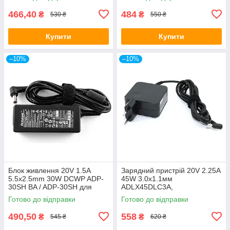
E531 T450s
310 510 710
466,40
484
₴
₴
530 ₴
550 ₴
Купити
Купити
–10%
–10%
Блок живлення 20V 1.5A
Зарядний пристрій 20V 2.25A
5.5x2.5mm 30W DCWP ADP-
45W 3.0x1.1мм
30SH BA / ADP-30SH для
ADLX45DLC3A,
Lenovo S10-3 / S10-3C / S10-
ADLX45NCC3A, PA-1450-
Готово до відправки
Готово до відправки
3S / S110 / S9
55LN для Lenovo
Chromebook N21
490,50
558
₴
₴
545 ₴
620 ₴