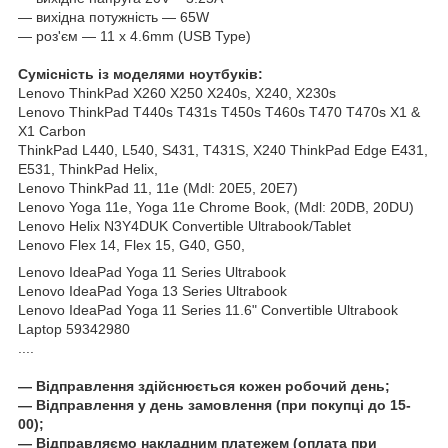
― вихідна потужність ― 65W
― роз'єм ― 11 x 4.6mm (USB Type)
Сумісність із моделями ноутбуків:
Lenovo ThinkPad X260 X250 X240s, X240, X230s
Lenovo ThinkPad T440s T431s T450s T460s T470 T470s X1 &
X1 Carbon
ThinkPad L440, L540, S431, T431S, X240 ThinkPad Edge E431,
E531, ThinkPad Helix,
Lenovo ThinkPad 11, 11e (Mdl: 20E5, 20E7)
Lenovo Yoga 11e, Yoga 11e Chrome Book, (Mdl: 20DB, 20DU)
Lenovo Helix N3Y4DUK Convertible Ultrabook/Tablet
Lenovo Flex 14, Flex 15, G40, G50,
Lenovo IdeaPad Yoga 11 Series Ultrabook
Lenovo IdeaPad Yoga 13 Series Ultrabook
Lenovo IdeaPad Yoga 11 Series 11.6" Convertible Ultrabook
Laptop 59342980
....
― Відправлення здійснюється кожен робочий день;
― Відправлення у день замовлення (при покупці до 15-
00);
― Відправляємо накладним платежем (оплата при