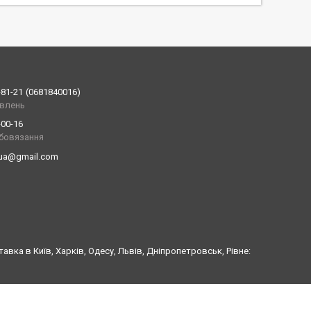
-81-21
0681840016
влень
-00-16
обовязання
.ua@gmail.com
ка в Київ, Харків, Одесу, Львів, Дніпропетровськ, Рівне: