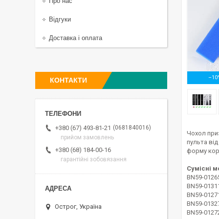
Про нас
Відгуки
Доставка і оплата
–10
КОНТАКТИ
0681840016
+380 (67) 493-81-21
Чохол при
прийом замовлень
пульта від
+380 (68) 184-00-16
форму корп
гарантійні зобовязання
Сумісні м
BN59-0126
BN59-0131
BN59-0127
BN59-0132
Острог, Україна
BN59-0127