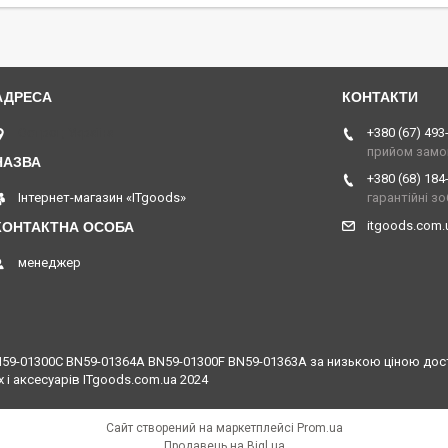
Острог, Україна
+380 (67) 493
прийом замо
+380 (68) 184
Інтернет-магазин «ITgoods»
гарантійні з
itgoods.com
менеджер
9-01300C BN59-01364A BN59-01300F BN59-01363A за низькою ціною достав
 і аксесуарів ITgoods.com.ua 2024
Сайт створений на маркетплейсі
Prom.ua
Продавець на Bigl.ua