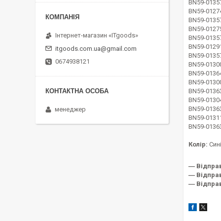
BN59-0135
BN59-0127
BN59-0135
BN59-0127
Інтернет-магазин «ITgoods»
BN59-0135
BN59-0129
itgoods.com.ua@gmail.com
BN59-01357
0674938121
BN59-0130
BN59-0136
BN59-0130
BN59-0136
BN59-0130
BN59-0136
менеджер
BN59-0131
BN59-0136
Колір:
Син
― Відпра
― Відправ
― Відправ