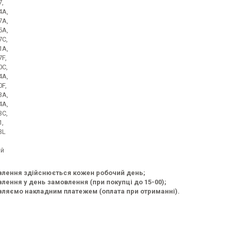
7,
4A,
7A,
5A,
7C,
1A,
F,
0C,
4A,
0F,
3A,
4A,
3C,
1,
3L
ій
влення здійснюється кожен робочий день;
лення у день замовлення (при покупці до 15-00);
ляємо накладним платежем (оплата при отриманні).