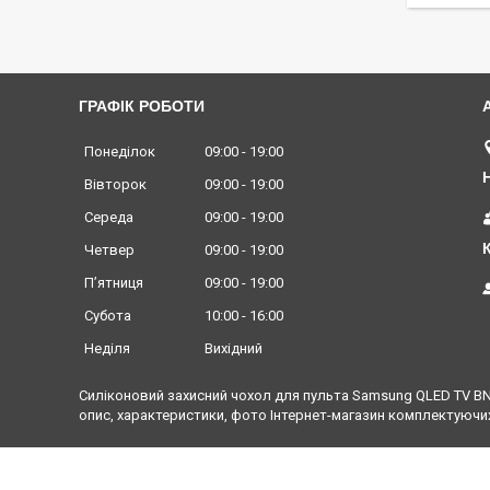
ГРАФІК РОБОТИ
Понеділок
09:00
19:00
Вівторок
09:00
19:00
Середа
09:00
19:00
Четвер
09:00
19:00
Пʼятниця
09:00
19:00
Субота
10:00
16:00
Неділя
Вихідний
Силіконовий захисний чохол для пульта Samsung QLED TV BN5
опис, характеристики, фото Інтернет-магазин комплектуючих