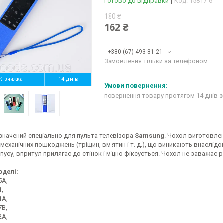
Готово до відправки
Код:
15817-6
180 ₴
162 ₴
+380 (67) 493-81-21
Замовлення тільки за телефоном
%
14 днів
повернення товару протягом 14 днів
з
значений спеціально для пульта телевізора
Samsung
. Чохол виготовлен
 механічних пошкоджень (тріщин, вм'ятин і т. д.), що виникають внаслідо
усу, впритул прилягає до стінок і міцно фіксується. Чохол не заважає 
оделі:
5A,
1,
1A,
7B,
2A,