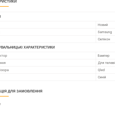
РИСТИКИ
І
Новий
к
Samsung
Силікон
УВАЛЬНИЦЬКІ ХАРАКТЕРИСТИКИ
ктор
Бампер
ення
Для телев
візора
Qled
Синій
ЦІЯ ДЛЯ ЗАМОВЛЕННЯ
₴