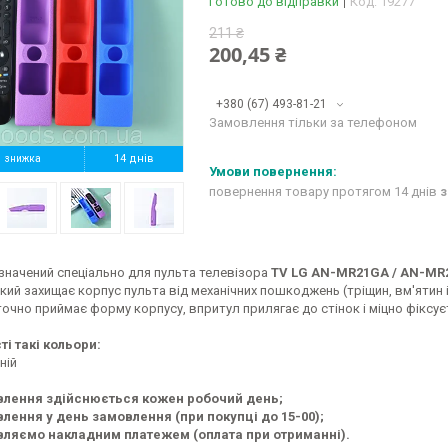
Готово до відправки
Код:
19277
211 ₴
200,45 ₴
+380 (67) 493-81-21
Замовлення тільки за телефоном
%
14 днів
повернення товару протягом 14 днів
з
значений спеціально для пульта телевізора
TV LG AN-MR21GA / AN-MR
який захищає корпус пульта від механічних пошкоджень (тріщин, вм'ятин і
очно приймає форму корпусу, впритул прилягає до стінок і міцно фіксу
ті такі кольори:
ній
влення здійснюється кожен робочий день;
лення у день замовлення (при покупці до 15-00);
ляємо накладним платежем (оплата при отриманні).