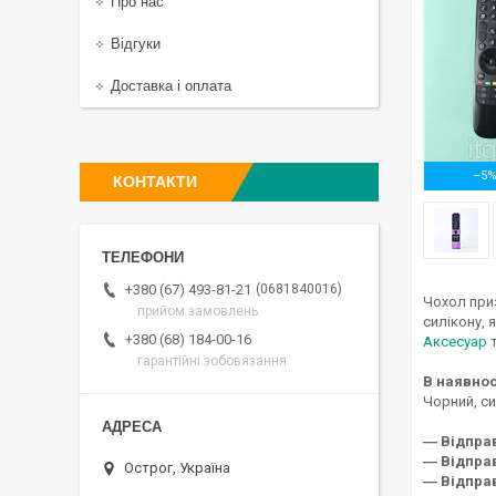
Про нас
Відгуки
Доставка і оплата
–5
КОНТАКТИ
0681840016
+380 (67) 493-81-21
Чохол при
прийом замовлень
силікону, 
+380 (68) 184-00-16
Аксесуар
т
гарантійні зобовязання
В наявнос
Чорний, си
― Відпра
― Відправ
Острог, Україна
― Відправ