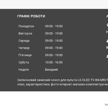
ГРАФІК РОБОТИ
Понеділок
09:00
19:00
Вівторок
09:00
19:00
Середа
09:00
19:00
Четвер
09:00
19:00
Пʼятниця
09:00
19:00
Субота
10:00
16:00
Неділя
Вихідний
Cиліконовий захисний чохол для пульта LG OLED TV AN-MR21G
опис, характеристики, фото Інтернет-магазин комплектуючих