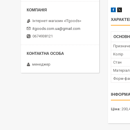
ХАРАКТЕ
Інтернет-магазин «ITgoods»
itgoods.com.ua@gmail.com
0674938121
ОСНОВН
Признач
Колір
Стан
менеджер
Матеріал
Форм-фа
ІНФОРМА
Ціна:
200,4