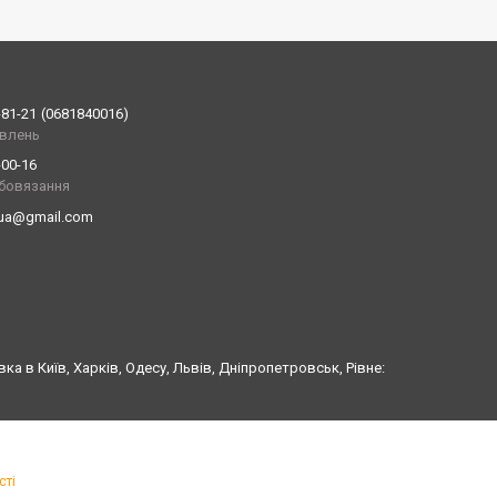
-81-21
0681840016
влень
-00-16
обовязання
.ua@gmail.com
в Київ, Харків, Одесу, Львів, Дніпропетровськ, Рівне:
сті