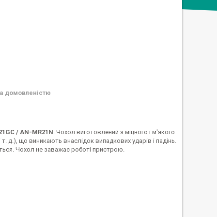
а домовленістю
21GC / AN-MR21N
. Чохол виготовлений з міцного і м'якого
 т. д.), що виникають внаслідок випадкових ударів і падінь.
ється. Чохол не заважає роботі пристрою.