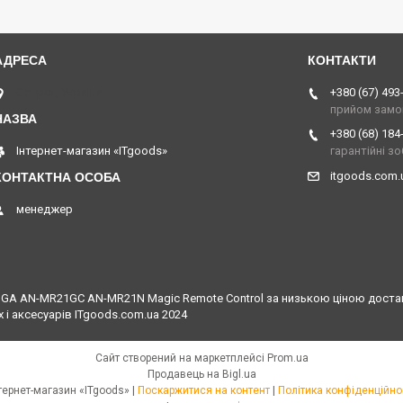
Острог, Україна
+380 (67) 493
прийом замо
+380 (68) 184
Інтернет-магазин «ITgoods»
гарантійні з
itgoods.com
менеджер
A AN-MR21GC AN-MR21N Magic Remote Control за низькою ціною доставка 
 і аксесуарів ITgoods.com.ua 2024
Сайт створений на маркетплейсі
Prom.ua
Продавець на Bigl.ua
Інтернет-магазин «ITgoods» |
Поскаржитися на контент
|
Політика конфіденційно