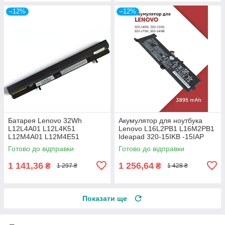
–12%
–12%
Батарея Lenovo 32Wh
Акумулятор для ноутбука
L12L4A01 L12L4K51
Lenovo L16L2PB1 L16M2PB1
L12M4A01 L12M4E51
Ideapad 320-15IKB -15IAP
L12M4K51 L12S4F01
-15AST -15ABR -14ABR 520-
Готово до відправки
Готово до відправки
L12S4K51 IdeaPad Flex 14 15
15IKBR
S500
1 141,36
1 256,64
₴
₴
1 297 ₴
1 428 ₴
Показати ще