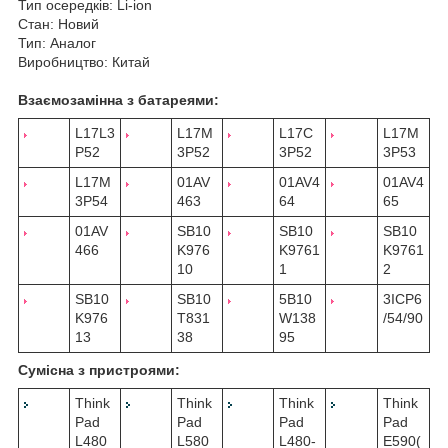
Тип осередків: Li-ion
Стан: Новий
Тип: Аналог
Виробництво: Китай
Взаємозамінна з батареями:
L17L3
L17M
L17C
L17M
P52
3P52
3P52
3P53
L17M
01AV
01AV4
01AV4
3P54
463
64
65
01AV
SB10
SB10
SB10
466
K976
K9761
K9761
10
1
2
SB10
SB10
5B10
3ICP6
K976
T831
W138
/54/90
13
38
95
Сумісна з пристроями:
Think
Think
Think
Think
Pad
Pad
Pad
Pad
L480
L580
L480-
E590(