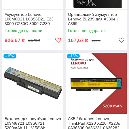
Акумулятор Lenovo
Оригінальний акумулятор
L08M6D21 L08S6D21 E23
Lenovo BL239 для A330e |
3000 G230G 3000 G230
A399
Готово до відправки
Готово до відправки
926,67
167,67
₴
₴
1 173 ₴
207 ₴
–15%
–13%
Батарея для ноутбука Lenovo
АКБ / батарея Lenovo
L09M6Y21 L09S6Y21
ThinkPad X220 X220i X220s
5200mAh 11.1V 58Wh
0A36306 0A36281 0A36282