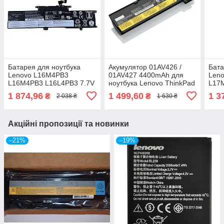
Батарея для ноутбука
Акумулятор 01AV426 /
Бата
Lenovo L16M4PB3
01AV427 4400mAh для
Len
L16M4PB3 L16L4PB3 7.7V
ноутбука Lenovo ThinkPad
L17
5800mAh 45Wh IdeaPad
T480 / T470 / T580 / T570 /
11.
1 874,96
1 499,60
1 3
₴
₴
2 038 ₴
1 630 ₴
720S 720S-13IKB 720S-
P51S / P52S
Idea
13ARR
720
Акційні пропозиції та новинки
–21%
–19%