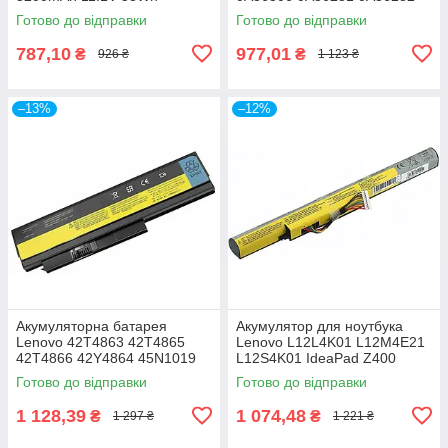
IdeaPad B450 B450A B450L
0A36283 42T4861 42T4862
Готово до відправки
Готово до відправки
787,10
977,01
₴
₴
926 ₴
1 123 ₴
–13%
–12%
Акумуляторна батарея
Акумулятор для ноутбука
Lenovo 42T4863 42T4865
Lenovo L12L4K01 L12M4E21
42T4866 42Y4864 45N1019
L12S4K01 IdeaPad Z400
ThinkPad X220 X220i (LG/
Z410 Z500 Z500A Z505 Z510
Готово до відправки
Готово до відправки
SAMSUNG/ SANYO)
P400 P500, 14.4V, 2600mAh
1 128,39
1 074,48
₴
₴
1 297 ₴
1 221 ₴