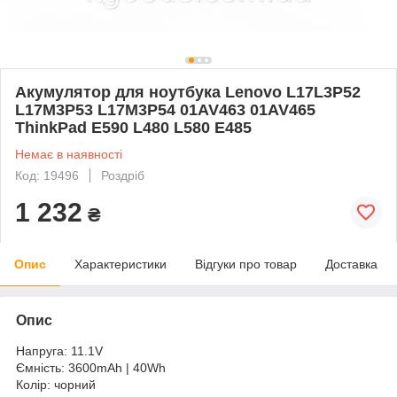
Акумулятор для ноутбука Lenovo L17L3P52
L17M3P53 L17M3P54 01AV463 01AV465
ThinkPad E590 L480 L580 E485
Немає в наявності
Код: 19496
Роздріб
1 232
₴
Опис
Характеристики
Відгуки про товар
Доставка
Опис
Напруга: 11.1V
Ємність: 3600mAh | 40Wh
Колір: чорний