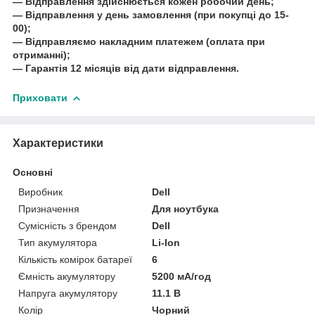
― Відправлення здійснюється кожен робочий день;
― Відправлення у день замовлення (при покупці до 15-
00);
― Відправляємо накладним платежем (оплата при
отриманні);
― Гарантія 12 місяців від дати відправлення.
Приховати
Характеристики
Основні
Виробник
Dell
Призначення
Для ноутбука
Сумісність з брендом
Dell
Тип акумулятора
Li-Ion
Кількість комірок батареї
6
Ємність акумулятору
5200 мА/год
Напруга акумулятору
11.1 В
Колір
Чорний