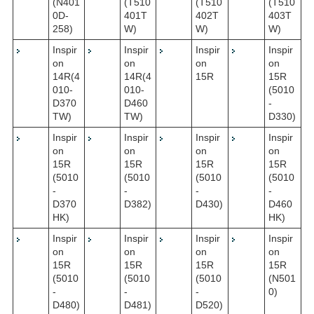
(N401
(T510
(T510
(T510
0D-
401T
402T
403T
258)
W)
W)
W)
Inspir
Inspir
Inspir
Inspir
on
on
on
on
14R(4
14R(4
15R
15R
010-
010-
(5010
D370
D460
-
TW)
TW)
D330)
Inspir
Inspir
Inspir
Inspir
on
on
on
on
15R
15R
15R
15R
(5010
(5010
(5010
(5010
-
-
-
-
D370
D382)
D430)
D460
HK)
HK)
Inspir
Inspir
Inspir
Inspir
on
on
on
on
15R
15R
15R
15R
(5010
(5010
(5010
(N501
-
-
-
0)
D480)
D481)
D520)