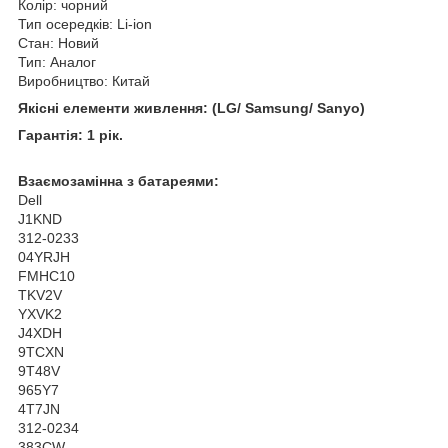
Колір: чорний
Тип осередків: Li-ion
Стан: Новий
Тип: Аналог
Виробництво: Китай
Якісні елементи живлення: (LG/ Samsung/ Sanyo)
Гарантія: 1 рік.
Взаємозамінна з батареями:
Dell
J1KND
312-0233
04YRJH
FMHC10
TKV2V
YXVK2
J4XDH
9TCXN
9T48V
965Y7
4T7JN
312-0234
383CW