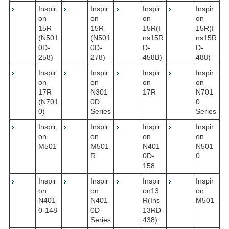
Inspir
Inspir
Inspir
Inspir
on
on
on
on
15R
15R
15R(I
15R(I
(N501
(N501
ns15R
ns15R
0D-
0D-
D-
D-
258)
278)
458B)
488)
Inspir
Inspir
Inspir
Inspir
on
on
on
on
17R
N301
17R
N701
(N701
0D
0
0)
Series
Series
Inspir
Inspir
Inspir
Inspir
on
on
on
on
M501
M501
N401
N501
R
0D-
0
158
Inspir
Inspir
Inspir
Inspir
on
on
on13
on
N401
N401
R(Ins
M501
0-148
0D
13RD-
Series
438)