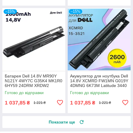
–15%
–15%
Батарея Dell 14.8V MR90Y
Акумулятор для ноутбука Dell
N121Y 4WY7C G35K4 MK1R0
14.8V XCMRD FW1MN G019Y
6HY59 24DRM XRDW2
4DMNG 6K73M Latitude 3440
Inspiron 3421 3437 3521 3537
3540 E3440 Vostro 2421 2521
Готово до відправки
Готово до відправки
3721 5421 5521
1 037,85
1 037,85
₴
₴
1 221 ₴
1 221 ₴
Показати ще