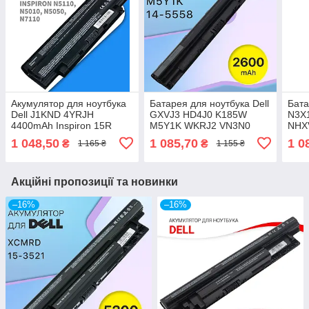
Акумулятор для ноутбука
Батарея для ноутбука Dell
Бата
Dell J1KND 4YRJH
GXVJ3 HD4J0 K185W
N3X1
4400mAh Inspiron 15R
M5Y1K WKRJ2 VN3N0
NHX
N5010 M501R N5110 17R
3458 3558 5458 5551 5555
Insp
1 048,50
1 085,70
1 0
₴
₴
1 165 ₴
1 155 ₴
N7010 N7110
5558 5559 5755 5758
5720
Акційні пропозиції та новинки
–16%
–16%