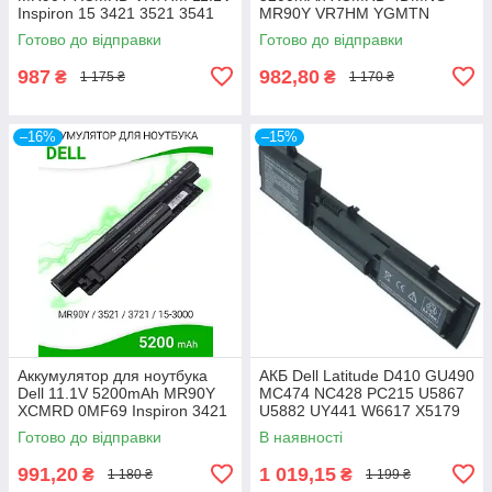
Inspiron 15 3421 3521 3541
MR90Y VR7HM YGMTN
3542 3543 3721 5521 5421
G019Y Dell Inspirion 3437
Готово до відправки
Готово до відправки
5721
3521 3537 3542
987
982,80
₴
₴
1 175 ₴
1 170 ₴
–16%
–15%
Аккумулятор для ноутбука
АКБ Dell Latitude D410 GU490
Dell 11.1V 5200mAh MR90Y
MC474 NC428 PC215 U5867
XCMRD 0MF69 Inspiron 3421
U5882 UY441 W6617 X5179
3721 5421 3521 5521 5537
X5308 X5332 Y5179 Y5180
Готово до відправки
В наявності
15-3521
Y6142
991,20
1 019,15
₴
₴
1 180 ₴
1 199 ₴