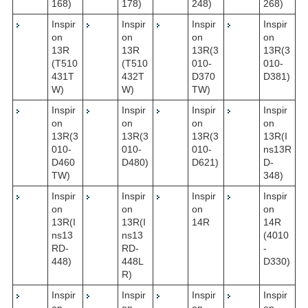
168)
178)
248)
268)
Inspir
Inspir
Inspir
Inspir
on
on
on
on
13R
13R
13R(3
13R(3
(T510
(T510
010-
010-
431T
432T
D370
D381)
W)
W)
TW)
Inspir
Inspir
Inspir
Inspir
on
on
on
on
13R(3
13R(3
13R(3
13R(I
010-
010-
010-
ns13R
D460
D480)
D621)
D-
TW)
348)
Inspir
Inspir
Inspir
Inspir
on
on
on
on
13R(I
13R(I
14R
14R
ns13
ns13
(4010
RD-
RD-
-
448)
448L
D330)
R)
Inspir
Inspir
Inspir
Inspir
on
on
on
on