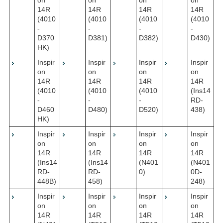
14R
14R
14R
14R
(4010
(4010
(4010
(4010
-
-
-
-
D370
D381)
D382)
D430)
HK)
Inspir
Inspir
Inspir
Inspir
on
on
on
on
14R
14R
14R
14R
(4010
(4010
(4010
(Ins14
-
-
-
RD-
D460
D480)
D520)
438)
HK)
Inspir
Inspir
Inspir
Inspir
on
on
on
on
14R
14R
14R
14R
(Ins14
(Ins14
(N401
(N401
RD-
RD-
0)
0D-
448B)
458)
248)
Inspir
Inspir
Inspir
Inspir
on
on
on
on
14R
14R
14R
14R