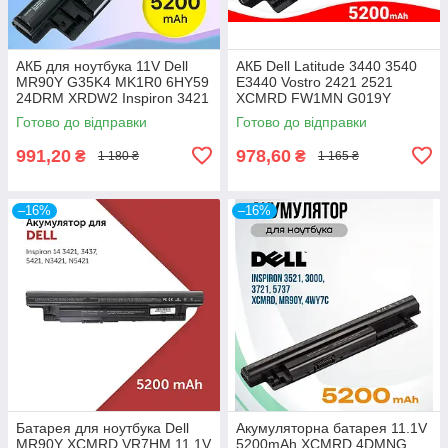
АКБ для ноутбука 11V Dell
АКБ Dell Latitude 3440 3540
MR90Y G35K4 MK1R0 6HY59
E3440 Vostro 2421 2521
24DRM XRDW2 Inspiron 3421
XCMRD FW1MN G019Y
3437 3521 3537 3721 5421
4DMNG 0MF69 T1G4M
Готово до відправки
Готово до відправки
5521 5537
W6XNM 6K73M 6 Cell 11.1V
991,20
978,60
₴
₴
1 180 ₴
1 165 ₴
–16%
–16%
Батарея для ноутбука Dell
Акумуляторна батарея 11.1V
MR90Y XCMRD VR7HM 11.1V
5200mAh XCMRD 4DMNG