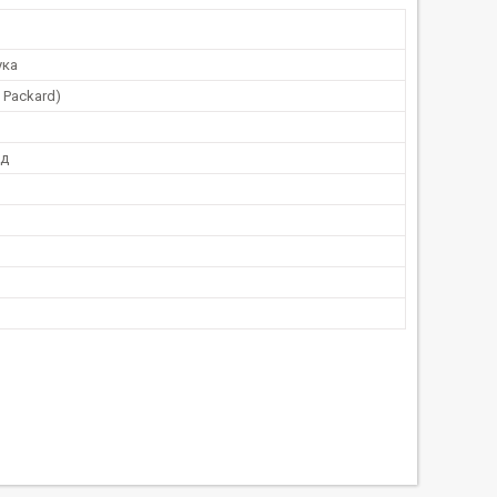
ука
t Packard)
од