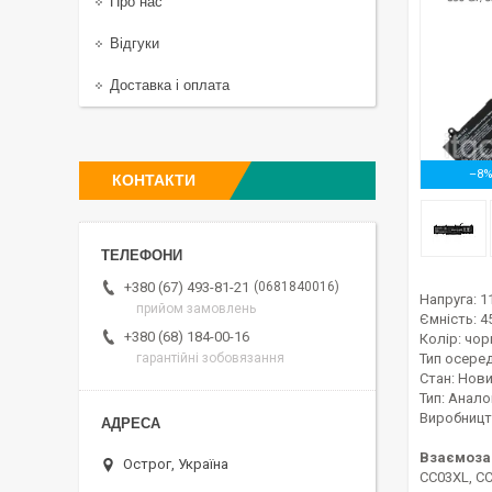
Про нас
Відгуки
Доставка і оплата
–8
КОНТАКТИ
0681840016
+380 (67) 493-81-21
Напруга: 1
прийом замовлень
Ємність: 
+380 (68) 184-00-16
Колір: чор
Тип осередк
гарантійні зобовязання
Стан: Нов
Тип: Анало
Виробницт
Взаємоза
Острог, Україна
CC03XL, C