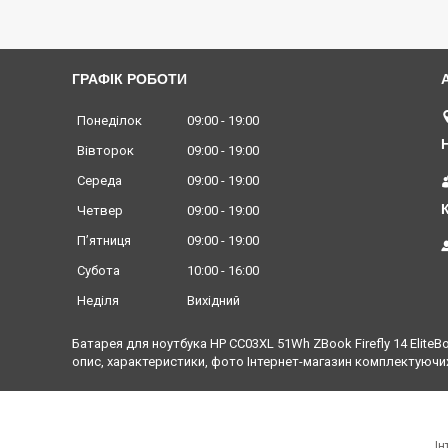
ГРАФІК РОБОТИ
Понеділок
09:00
19:00
Вівторок
09:00
19:00
Середа
09:00
19:00
Четвер
09:00
19:00
Пʼятниця
09:00
19:00
Субота
10:00
16:00
Неділя
Вихідний
Батарея для ноутбука HP CC03XL 51Wh ZBook Firefly 14 EliteB
опис, характеристики, фото Інтернет-магазин комплектуючих