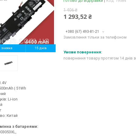
Готово до відправки
Код:
19584
1 406 ₴
1 293,52 ₴
+380 (67) 493-81-21
Замовлення тільки за телефоном
%
15 днів
повернення товару протягом 14 днів
з
1.4V
4500mAh | 51Wh
ний
ів: Li-ion
ий
г
во: Китай
мінна з батареями:
C03053XL,