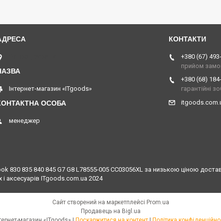
Острог, Україна
+380 (67) 493
прийом замо
+380 (68) 184
Інтернет-магазин «ITgoods»
гарантійні з
itgoods.com
менеджер
ook 830 835 840 845 G7 G8 L78555-005 CC03056XL за низькою ціною доставк
 і аксесуарів ITgoods.com.ua 2024
Сайт створений на маркетплейсі
Prom.ua
Продавець на Bigl.ua
Інтернет-магазин «ITgoods» |
Поскаржитися на контент
|
Політика конфіденційно