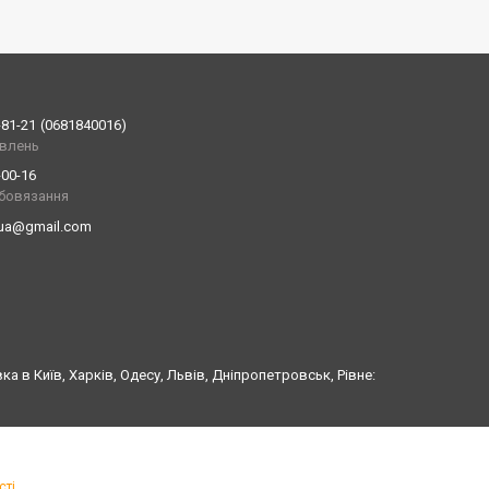
-81-21
0681840016
влень
-00-16
обовязання
.ua@gmail.com
а в Київ, Харків, Одесу, Львів, Дніпропетровськ, Рівне:
сті