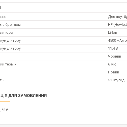
І
ення
Для ноутб
ть з брендом
HP (Hewlet
улятора
Li-Ion
акумулятору
4500 мА/г
акумулятору
11.4 В
Чорний
ий термін
6 міс
Новий
ть
51 Вт/год
ЦІЯ ДЛЯ ЗАМОВЛЕННЯ
,52 ₴