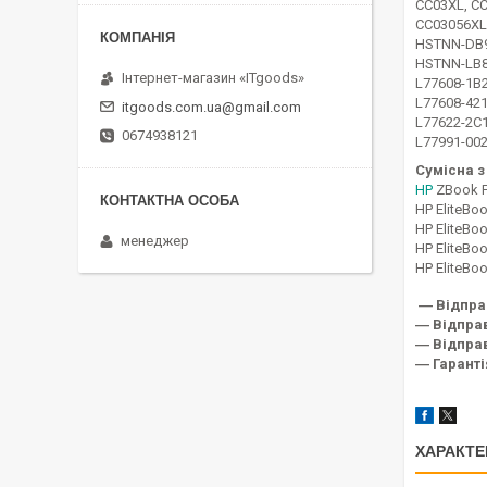
CC03XL, C
CC03056XL-
HSTNN-DB9
HSTNN-LB8
Інтернет-магазин «ITgoods»
L77608-1B2
L77608-421
itgoods.com.ua@gmail.com
L77622-2C1
0674938121
L77991-002
Сумісна з
HP
ZBook Fi
HP EliteBo
HP EliteBo
менеджер
HP EliteBo
HP EliteBo
― Відпра
― Відправ
― Відправ
― Гаранті
ХАРАКТЕ