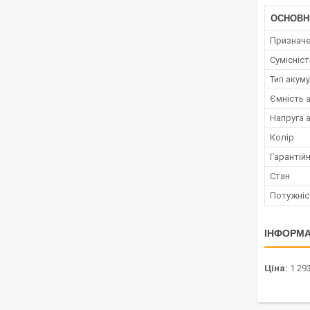
ОСНОВН
Признач
Сумісніс
Тип акум
Ємність 
Напруга 
Колір
Гарантійн
Стан
Потужніс
ІНФОРМА
Ціна:
1 293