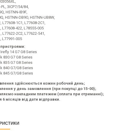
C03056XL,
PL, 3ICP7/54/84,
Q, HSTNN-IB9F,
Q, HSTNN-DB9O, HSTNN-UB8W,
, L77608-1C1, L77608-2C1,
, L77608-422, L78555-005
, L77622-2C2, L77622-541,
, L77991-005
 пристроями:
refly 14 G7 G8 Series
ok 830 G7 G8 Series
ok 835 G7 G8 Series
ok 840 G7/G8 Series
ok 845 G7/G8 Series
влення здійснюється кожен робочий день;
лення у день замовлення (при покупці до 15-00);
ляємо накладним платежем (оплата при отриманні);
я 6 місяців від дати відправки.
РИСТИКИ