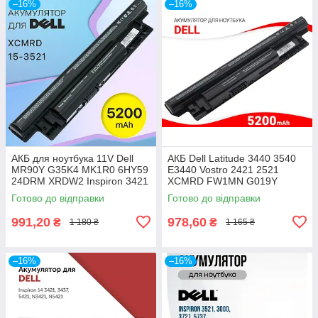
–16%
–16%
АКБ для ноутбука 11V Dell
АКБ Dell Latitude 3440 3540
MR90Y G35K4 MK1R0 6HY59
E3440 Vostro 2421 2521
24DRM XRDW2 Inspiron 3421
XCMRD FW1MN G019Y
3437 3521 3537 3721 5421
4DMNG 0MF69 T1G4M
Готово до відправки
Готово до відправки
5521 5537
W6XNM 6K73M 6 Cell 11.1V
991,20
978,60
₴
₴
1 180 ₴
1 165 ₴
–16%
–16%