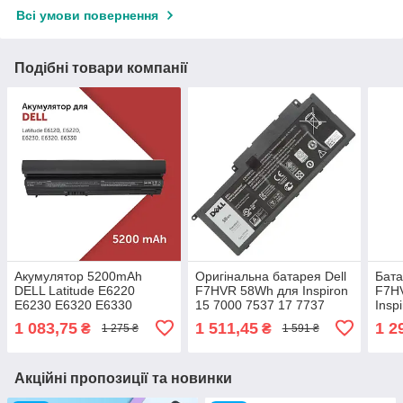
Всі умови повернення
Подібні товари компанії
Акумулятор 5200mAh
Оригінальна батарея Dell
Бата
DELL Latitude E6220
F7HVR 58Wh для Inspiron
F7H
E6230 E6320 E6330
15 7000 7537 17 7737
Insp
E6430S FRR0G J79X4
062VNH 0Y1FGD 62VNH
062
1 083,75
1 511,45
1 2
₴
₴
1 275 ₴
1 591 ₴
JN0C3 HGKH0 HJ474
89JW7 9HRXJ 7XNP2
89J
RFJMW 312-1241
G4Y
Акційні пропозиції та новинки