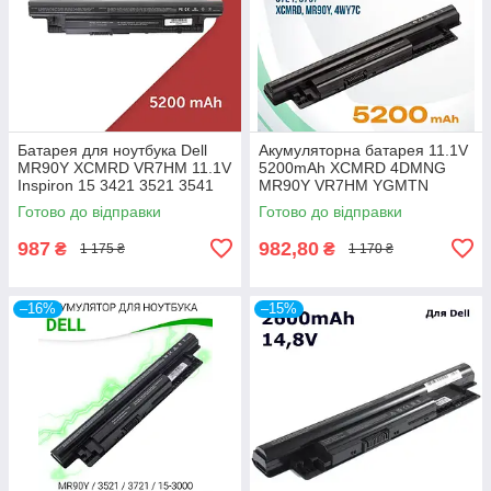
Батарея для ноутбука Dell
Акумуляторна батарея 11.1V
MR90Y XCMRD VR7HM 11.1V
5200mAh XCMRD 4DMNG
Inspiron 15 3421 3521 3541
MR90Y VR7HM YGMTN
3542 3543 3721 5521 5421
G019Y Dell Inspirion 3437
Готово до відправки
Готово до відправки
5721
3521 3537 3542
987
982,80
₴
₴
1 175 ₴
1 170 ₴
–16%
–15%