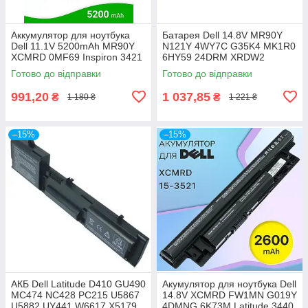
Аккумулятор для ноутбука
Батарея Dell 14.8V MR90Y
Dell 11.1V 5200mAh MR90Y
N121Y 4WY7C G35K4 MK1R0
XCMRD 0MF69 Inspiron 3421
6HY59 24DRM XRDW2
3721 5421 3521 5521 5537
Inspiron 3421 3437 3521 3537
Готово до відправки
Готово до відправки
15-3521
3721 5421 5521
991,20
1 037,85
₴
₴
1 180 ₴
1 221 ₴
–15%
–15%
АКБ Dell Latitude D410 GU490
Акумулятор для ноутбука Dell
MC474 NC428 PC215 U5867
14.8V XCMRD FW1MN G019Y
U5882 UY441 W6617 X5179
4DMNG 6K73M Latitude 3440