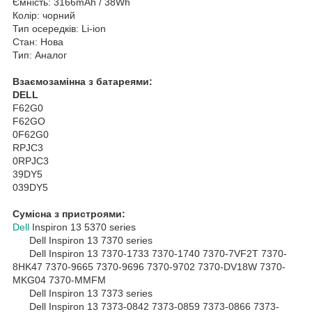
Ємність: 3166mAh / 38Wh
Колір: чорний
Тип осередків: Li-ion
Стан: Нова
Тип: Аналог
Взаємозамінна з батареями:
DELL
F62G0
F62GO
0F62G0
RPJC3
0RPJC3
39DY5
039DY5
Сумісна з пристроями:
Dell
Inspiron 13 5370 series
Dell Inspiron 13 7370 series
Dell Inspiron 13 7370-1733 7370-1740 7370-7VF2T 7370-
8HK47 7370-9665 7370-9696 7370-9702 7370-DV18W 7370-
MKG04 7370-MMFM
Dell Inspiron 13 7373 series
Dell Inspiron 13 7373-0842 7373-0859 7373-0866 7373-